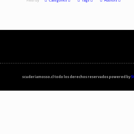
Filter by
Categories
Tags
Authors
scuderiamosso.cl todo los derechos reservados powered by
S