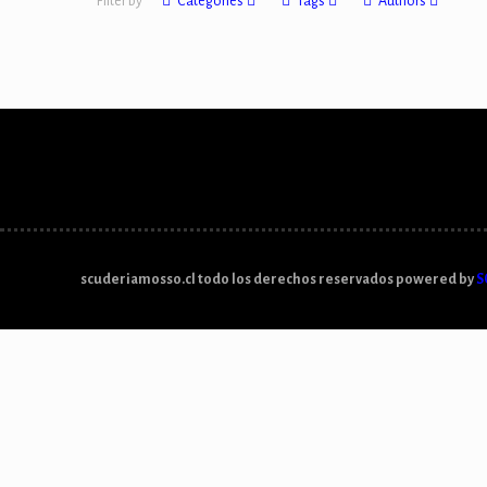
Filter by
Categories
Tags
Authors
scuderiamosso.cl todo los derechos reservados powered by
S