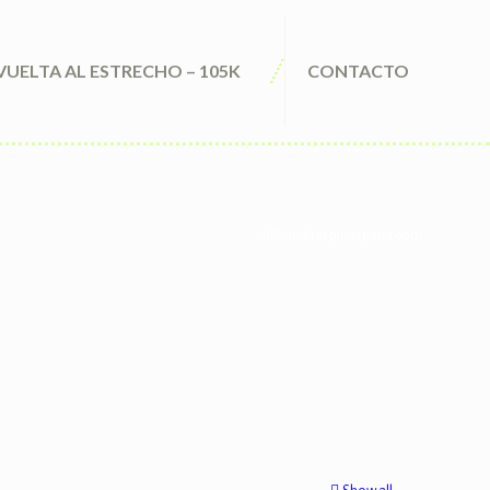
VUELTA AL ESTRECHO – 105K
CONTACTO
billionairespinespana.com