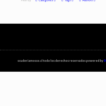
Filter by
Categories
Tags
Authors
scuderiamosso.cl todo los derechos reservados powered by
S