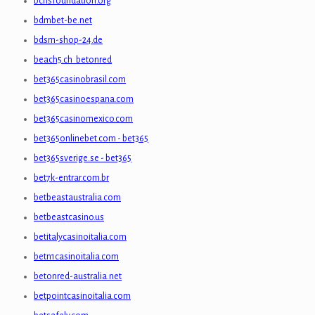
bchsfoundation.org
bdmbet-be.net
bdsm-shop-24.de
beach5.ch_betonred
bet365casinobrasil.com
nel
bet365casinoespana.com
bet365casinomexico.com
bet365onlinebet.com - bet365
nel
bet365sverige.se - bet365
nel
bet7k-entrar.com.br
betbeastaustralia.com
nel
betbeastcasino.us
nel
betitalycasinoitalia.com
betn1casinoitalia.com
betonred-australia.net
betpointcasinoitalia.com