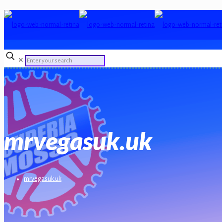
nel
nel
✕
etleri
mrvegasuk.uk
nel
mrvegasuk.uk
nel
nel