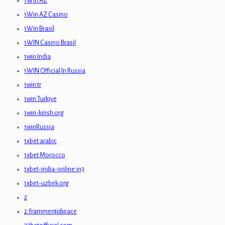
1Win AZ
1Win AZ Casino
nel
1Win Brasil
nel
1WIN Casino Brasil
1win India
nel
1WIN Official In Russia
nel
1win tr
1win Turkiye
nel
1win-kirish.org
nel
1winRussia
1xbet arabic
nel
1xbet Morocco
ın al
1xbet-india-online.in3
1xbet-uzbek.org
ın al
2
nel
2.frammentidipace