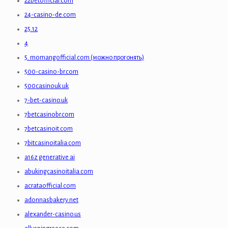
22betofficial.com
nel
24-casino-de.com
nel
25.12
4
nel
5. momangofficial.com (можно прогонять)
nel
500-casino-br.com
500casinouk.uk
nel
7-bet-casino.uk
nel
7betcasinobr.com
7betcasinoit.com
nel
7bitcasinoitalia.com
nel
a16z generative ai
abukingcasinoitalia.com
nel
acrataofficial.com
nel
adonnasbakery.net
alexander-casino.us
nel