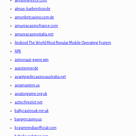
allyspingreece.com
nel
almas-barbershop.de
amonbetcasino.com.de
nel
amunracasinofrance.com
nel
amunracasinoitalia.net
Android The World Most Popular Mobile Operating System
nel
APK
nel
astronaut-game.win
autotermer.de
nel
avantgardecasinoaustralia.net
nel
aviamasters.us
aviatorgame.org.uk
nel
aztecfireslot.net
nel
ballycasinouk.me.uk
bangercasino.us
nel
bcgameindiaofficial.com
nel