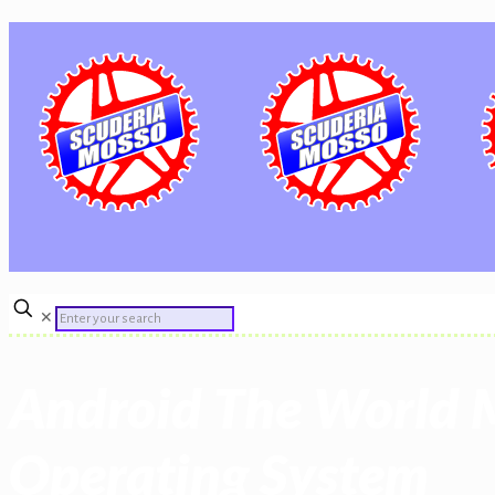
nel
nel
etleri
✕
Android The World 
nel
Operating System
nel