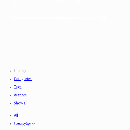
nel
Android The World Most Popular Mobile Operating System
nel
nel
nel
nel
nel
Filter by
nel
Categories
Tags
nel
Authors
nel
Show all
nel
All
! Без рубрики
nel