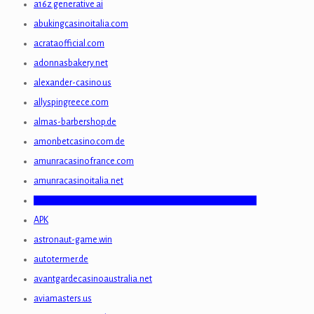
a16z generative ai
nel
abukingcasinoitalia.com
nel
acrataofficial.com
adonnasbakery.net
nel
alexander-casino.us
nel
allyspingreece.com
almas-barbershop.de
nel
amonbetcasino.com.de
nel
amunracasinofrance.com
amunracasinoitalia.net
nel
Android The World Most Popular Mobile Operating System
nel
APK
astronaut-game.win
nel
autotermer.de
nel
avantgardecasinoaustralia.net
aviamasters.us
nel