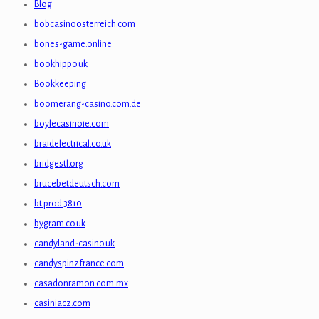
Blog
nel
bobcasinoosterreich.com
bones-game.online
bookhippo.uk
Bookkeeping
k
boomerang-casino.com.de
boylecasinoie.com
braidelectrical.co.uk
bridgestl.org
brucebetdeutsch.com
ın al
bt prod 3810
nel
bygram.co.uk
candyland-casino.uk
nel
candyspinzfrance.com
nel
casadonramon.com.mx
casiniacz.com
nel