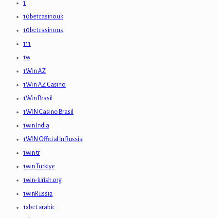
1
nel
10betcasino.uk
10betcasino.us
nel
111
nel
1w
1Win AZ
nel
1Win AZ Casino
nel
1Win Brasil
1WIN Casino Brasil
nel
1win India
nel
1WIN Official In Russia
1win tr
nel
1win Turkiye
nel
1win-kirish.org
1winRussia
ın al
1xbet arabic