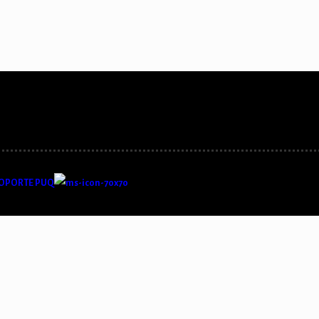
OPORTE PUQ