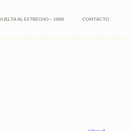
VUELTA AL ESTRECHO – 105K
CONTACTO
zeusvshades.win