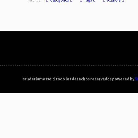
Filter by
Categories
Tags
Authors
scuderiamosso.cl todo los derechos reservados powered by
S