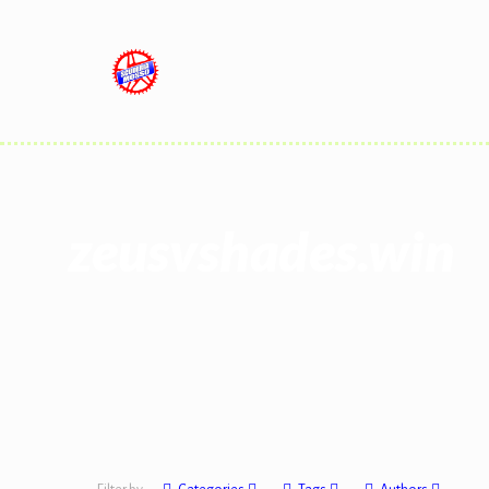
zeusvshades.win