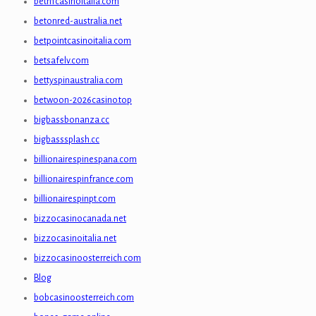
betn1casinoitalia.com
nel
betonred-australia.net
nel
betpointcasinoitalia.com
betsafelv.com
nel
bettyspinaustralia.com
nel
betwoon-2026casino.top
bigbassbonanza.cc
bigbasssplash.cc
billionairespinespana.com
billionairespinfrance.com
billionairespinpt.com
nel
bizzocasinocanada.net
bizzocasinoitalia.net
nel
bizzocasinoosterreich.com
Blog
bobcasinoosterreich.com