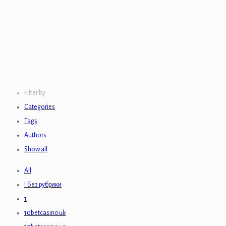
nel
nel
nel
nel
Filter by
nel
Categories
nel
Tags
Authors
nel
Show all
nel
All
nel
! Без рубрики
1
nel
10betcasino.uk
nel