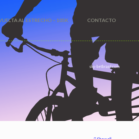
VUELTA AL ESTRECHO – 105K
CONTACTO
sky-betbrasil.com