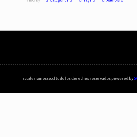
Filter by
Categories
Tags
Authors
scuderiamosso.cl todo los derechos reservados powered by
S