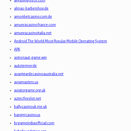
allyspingreece.com
nel
almas-barbershop.de
amonbetcasino.com.de
nel
amunracasinofrance.com
nel
amunracasinoitalia.net
Android The World Most Popular Mobile Operating System
nel
APK
nel
astronaut-game.win
autotermer.de
nel
avantgardecasinoaustralia.net
nel
aviamasters.us
aviatorgame.org.uk
nel
aztecfireslot.net
nel
ballycasinouk.me.uk
bangercasino.us
nel
bcgameindiaofficial.com
nel