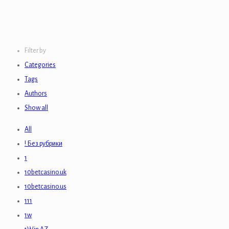
nel
nel
Filter by
nel
Categories
nel
Tags
Authors
nel
Show all
nel
All
nel
! Без рубрики
1
nel
10betcasino.uk
nel
10betcasino.us
111
nel
1w
nel