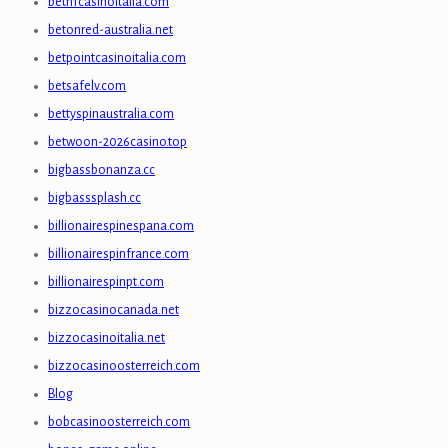
betn1casinoitalia.com
nel
betonred-australia.net
nel
betpointcasinoitalia.com
betsafelv.com
nel
bettyspinaustralia.com
nel
betwoon-2026casino.top
bigbassbonanza.cc
bigbasssplash.cc
billionairespinespana.com
billionairespinfrance.com
billionairespinpt.com
nel
bizzocasinocanada.net
bizzocasinoitalia.net
nel
bizzocasinoosterreich.com
Blog
bobcasinoosterreich.com