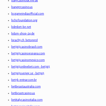
ballycasinouk.me.uk
bangercasino.us
bcgameindiaofficial.com
bchsfoundation.org
bdmbet-be.net
nel
bdsm-shop-24.de
beach5.ch_betonred
bet365casinobrasil.com
nel
bet365casinoespana.com
nel
bet365casinomexico.com
bet365onlinebet.com - bet365
nel
bet365sverige.se - bet365
nel
bet7k-entrar.com.br
betbeastaustralia.com
betbeastcasino.us
betitalycasinoitalia.com