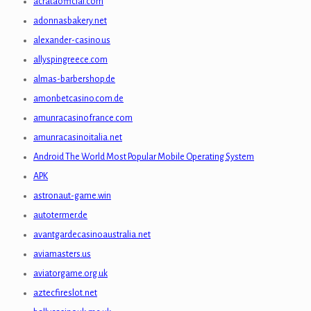
acrataofficial.com
nel
adonnasbakery.net
alexander-casino.us
nel
allyspingreece.com
nel
almas-barbershop.de
amonbetcasino.com.de
nel
amunracasinofrance.com
nel
amunracasinoitalia.net
Android The World Most Popular Mobile Operating System
nel
APK
nel
astronaut-game.win
autotermer.de
nel
avantgardecasinoaustralia.net
nel
aviamasters.us
aviatorgame.org.uk
nel
aztecfireslot.net
nel