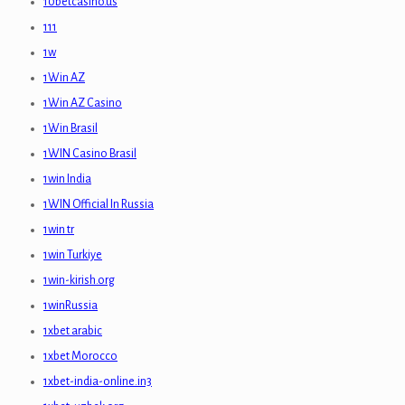
10betcasino.us
111
nel
1w
nel
1Win AZ
1Win AZ Casino
nel
1Win Brasil
nel
1WIN Casino Brasil
1win India
nel
1WIN Official In Russia
nel
1win tr
1win Turkiye
nel
1win-kirish.org
nel
1winRussia
1xbet arabic
nel
1xbet Morocco
ın al
1xbet-india-online.in3