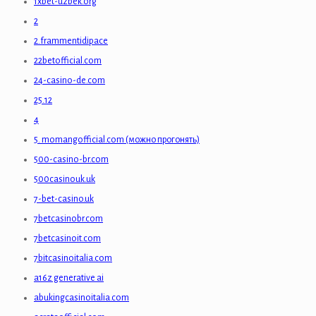
1xbet-uzbek.org
ın al
2
nel
2.frammentidipace
22betofficial.com
nel
24-casino-de.com
nel
25.12
4
nel
5. momangofficial.com (можно прогонять)
nel
500-casino-br.com
500casinouk.uk
nel
7-bet-casino.uk
nel
7betcasinobr.com
7betcasinoit.com
nel
7bitcasinoitalia.com
nel
a16z generative ai
abukingcasinoitalia.com
nel