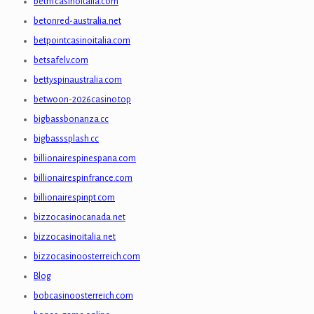
betn1casinoitalia.com
nel
betonred-australia.net
betpointcasinoitalia.com
betsafelv.com
bettyspinaustralia.com
nel
betwoon-2026casino.top
bigbassbonanza.cc
nel
bigbasssplash.cc
nel
billionairespinespana.com
billionairespinfrance.com
nel
billionairespinpt.com
bizzocasinocanada.net
bizzocasinoitalia.net
bizzocasinoosterreich.com
Blog
bobcasinoosterreich.com
nel