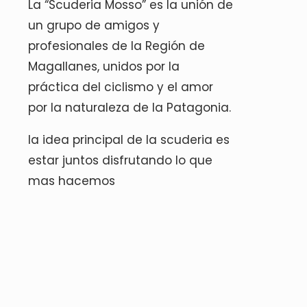
La “Scuderia Mosso” es la unión de
acklink panel
un grupo de amigos y
acklink panel
profesionales de la Región de
acklink panel
Magallanes, unidos por la
práctica del ciclismo y el amor
acklink Panel
por la naturaleza de la Patagonia.
acklink
la idea principal de la scuderia es
acklink
estar juntos disfrutando lo que
acklink
mas hacemos
acklink panel
acklink panel
acklink
acklink