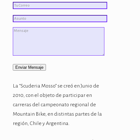
lluminati
acklink
acklink Panel
acklink
acklink panel
acklink Panel
La “Scuderia Mosso” se creó en Junio de
acklink Panel
2010, con el objeto de participar en
acklink Panel
carreras del campeonato regional de
Mountain Bike, en distintas partes de la
asal Oku
región, Chile y Argentina.
acklink