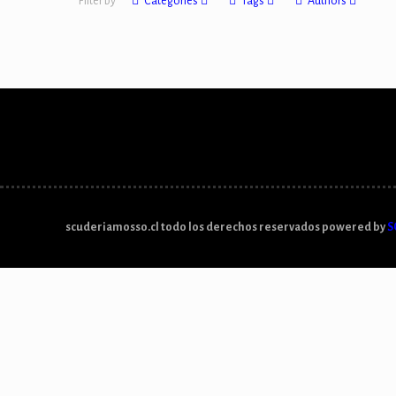
Filter by
Categories
Tags
Authors
scuderiamosso.cl todo los derechos reservados powered by
S