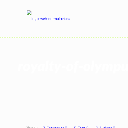
royalty-of-olympu