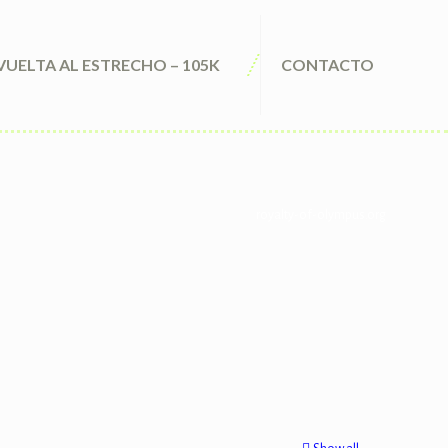
VUELTA AL ESTRECHO – 105K
CONTACTO
royalty-of-olympus.org