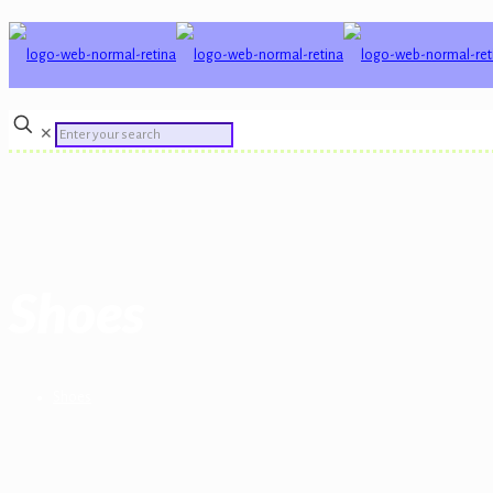
nel
nel
✕
etleri
Shoes
nel
Shoes
nel
nel