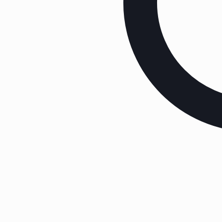
nel
nel
nel
nel
nel
nel