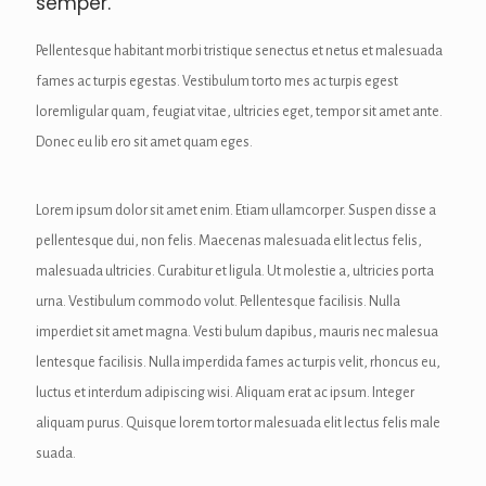
semper.
acklink panel
Pellentesque habitant morbi tristique senectus et netus et malesuada
acklink panel
fames ac turpis egestas. Vestibulum torto mes ac turpis egest
loremligular quam, feugiat vitae, ultricies eget, tempor sit amet ante.
acklink Panel
Donec eu lib ero sit amet quam eges.
acklink Panel
acklink panel
Lorem ipsum dolor sit amet enim. Etiam ullamcorper. Suspen disse a
pellentesque dui, non felis. Maecenas malesuada elit lectus felis,
acklink panel
malesuada ultricies. Curabitur et ligula. Ut molestie a, ultricies porta
urna. Vestibulum commodo volut. Pellentesque facilisis. Nulla
acklink panel
imperdiet sit amet magna. Vesti bulum dapibus, mauris nec malesua
acklink satın al
lentesque facilisis. Nulla imperdida fames ac turpis velit, rhoncus eu,
luctus et interdum adipiscing wisi. Aliquam erat ac ipsum. Integer
acklink satın al
aliquam purus. Quisque lorem tortor malesuada elit lectus felis male
acklink Panel
suada.