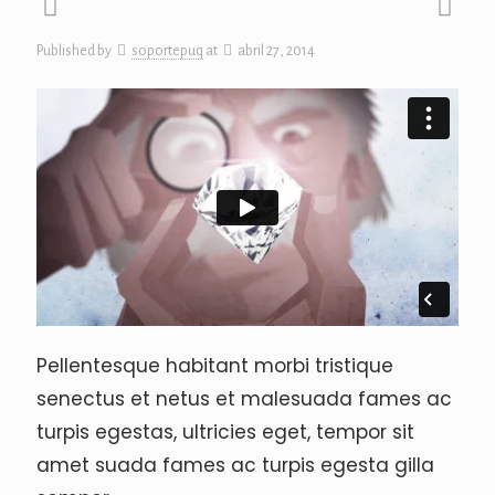
acklink panel
Published by
soportepuq
at
abril 27, 2014
acklink panel
acklink panel
acklink Panel
acklink panel
acklink Panel
acklink panel
Pellentesque habitant morbi tristique
acklink panel
senectus et netus et malesuada fames ac
acklink panel
turpis egestas, ultricies eget, tempor sit
amet suada fames ac turpis egesta gilla
acklink Panel