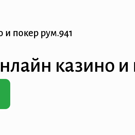
 и покер рум.941
нлайн казино и