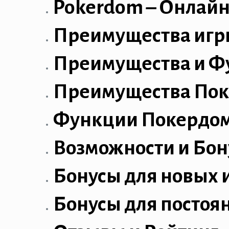
Pokerdom – Онлайн
el
Преимущества игр
el
el
Преимущества и Ф
el
Преимущества По
el
Функции Покердо
el
Возможности и Бо
el
n al
Бонусы для новых 
n al
Бонусы для постоя
el