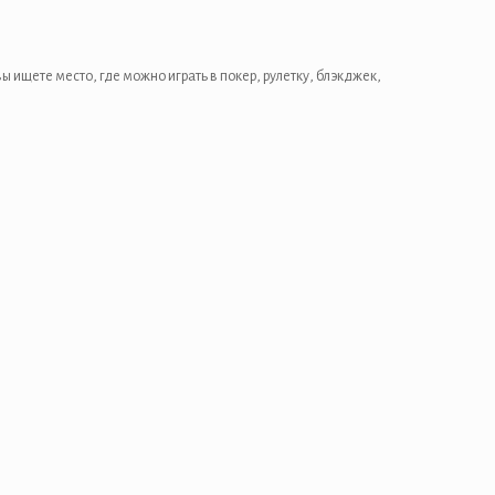
 ищете место, где можно играть в покер, рулетку, блэкджек,