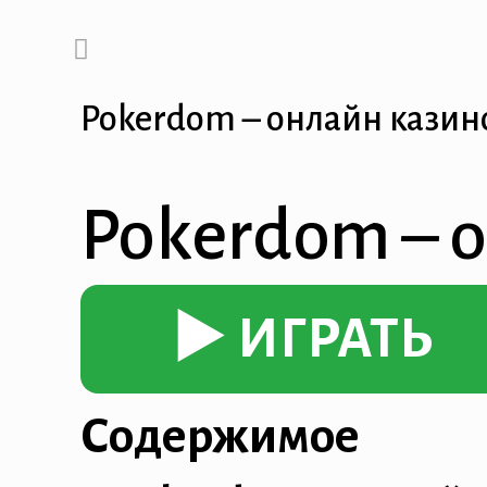
el
el
Pokerdom – онлайн казино
el
el
Pokerdom – о
el
el
▶️ ИГРАТЬ
el
el
el
Содержимое
el