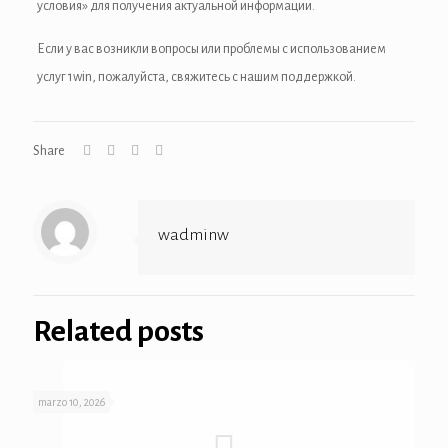
условия» для получения актуальной информации.
Если у вас возникли вопросы или проблемы с использованием
услуг 1win, пожалуйста, свяжитесь с нашим поддержкой.
Share
wadminw
Related posts
marzo 10, 2026