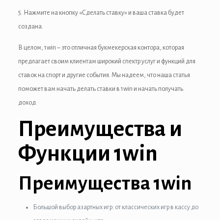
5. Нажмите на кнопку «Сделать ставку» и ваша ставка будет
создана.
В целом, 1win – это отличная букмекерская контора, которая
предлагает своим клиентам широкий спектр услуг и функций для
ставок на спорт и другие события. Мы надеем, что наша статья
поможет вам начать делать ставки в 1win и начать получать
доход.
Преимущества и
Функции 1win
Преимущества 1win
Большой выбор азартных игр: от классических игр в кассу до
wnloader