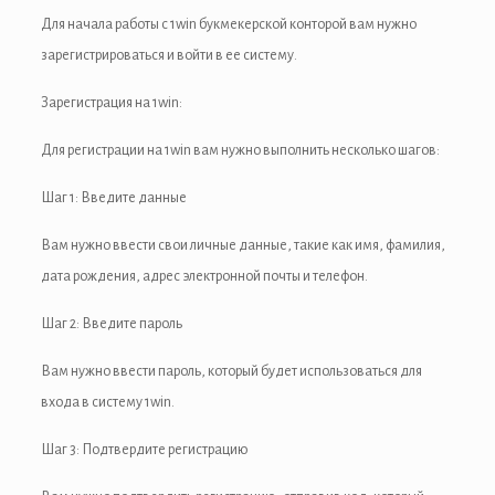
Для начала работы с 1win букмекерской конторой вам нужно
зарегистрироваться и войти в ее систему.
Зарегистрация на 1win:
Для регистрации на 1win вам нужно выполнить несколько шагов:
Шаг 1: Введите данные
Вам нужно ввести свои личные данные, такие как имя, фамилия,
дата рождения, адрес электронной почты и телефон.
Шаг 2: Введите пароль
Вам нужно ввести пароль, который будет использоваться для
входа в систему 1win.
Шаг 3: Подтвердите регистрацию