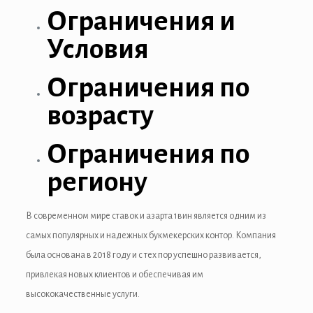
Ограничения и
Условия
Ограничения по
возрасту
Ограничения по
региону
В современном мире ставок и азарта 1вин является одним из
самых популярных и надежных букмекерских контор. Компания
была основана в 2018 году и с тех пор успешно развивается,
привлекая новых клиентов и обеспечивая им
высококачественные услуги.