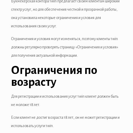
Букмекерская контора 1win предлагает своим клиентам широкий
спектр услуг, но для обеспечения честной и прозрачной работы,
она установила некоторые ограничения и условия для
использования своих услуг.
Ограничения и условия могут изменяться, поэтому клиенты 1win
должны регулярно проверять страницу «Ограничения и условия»
для получения актуальной информации.
Ограничения по
возрасту
Для регистрации и использования услуг 1win клиент должен быть
не моложе 18 лет.
Если клиент не достиг возраста 18 лет, он не может регистрации и
использовать услуги 1win.