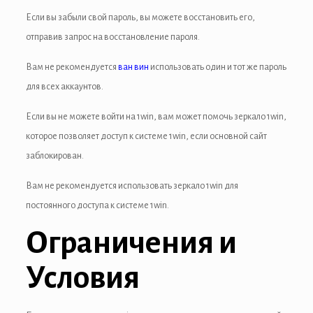
Если вы забыли свой пароль, вы можете восстановить его,
отправив запрос на восстановление пароля.
Вам не рекомендуется
ван вин
использовать один и тот же пароль
для всех аккаунтов.
Если вы не можете войти на 1win, вам может помочь зеркало 1win,
которое позволяет доступ к системе 1win, если основной сайт
заблокирован.
Вам не рекомендуется использовать зеркало 1win для
постоянного доступа к системе 1win.
Ограничения и
Условия