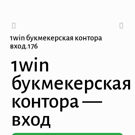
1win букмекерская контора
вход.176
1win
букмекерская
контора —
вход