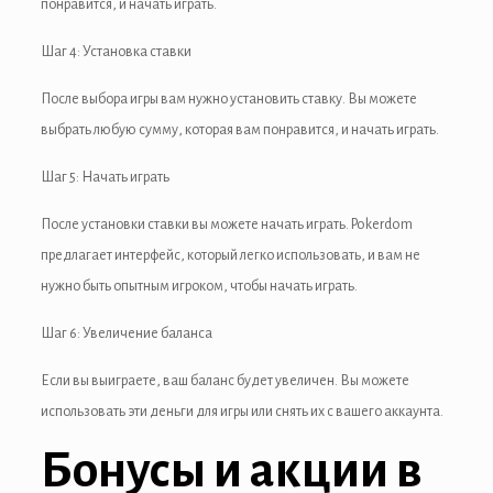
понравится, и начать играть.
Шаг 4: Установка ставки
После выбора игры вам нужно установить ставку. Вы можете
выбрать любую сумму, которая вам понравится, и начать играть.
Шаг 5: Начать играть
После установки ставки вы можете начать играть. Pokerdom
предлагает интерфейс, который легко использовать, и вам не
нужно быть опытным игроком, чтобы начать играть.
Шаг 6: Увеличение баланса
Если вы выиграете, ваш баланс будет увеличен. Вы можете
использовать эти деньги для игры или снять их с вашего аккаунта.
Бонусы и акции в