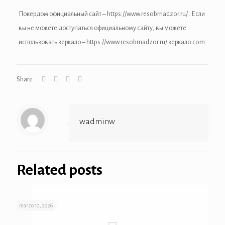
Покердом официальный сайт – https://www.resobrnadzor.ru/ . Если
вы не можете доступаться официальному сайту, вы можете
использовать зеркало – https://www.resobrnadzor.ru/ зеркало.com.
Share
wadminw
Related posts
marzo 10, 2026