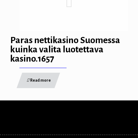
Paras nettikasino Suomessa
kuinka valita luotettava
kasino.1657
Read more