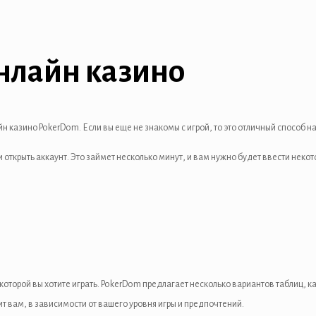
онлайн казино
н казино PokerDom. Если вы еще не знакомы с игрой, то это отличный способ нач
 открыть аккаунт. Это займет несколько минут, и вам нужно будет ввести неко
которой вы хотите играть. PokerDom предлагает несколько вариантов таблиц, к
т вам, в зависимости от вашего уровня игры и предпочтений.