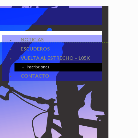
NOTICIAS
ESCUDEROS
VUELTA AL ESTRECHO – 105K
inscripciones
CONTACTO