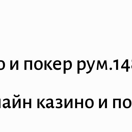
о и покер рум.1
айн казино и п