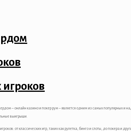
ердом
оков
 игроков
кердом – онлайн казино и покер рум – является одним из самых популярных и н
альные выигрыши.
роков: от классических игр, таких как рулетка, бинго и слоты, до покера и друг