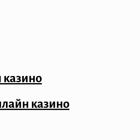
 казино
онлайн казино