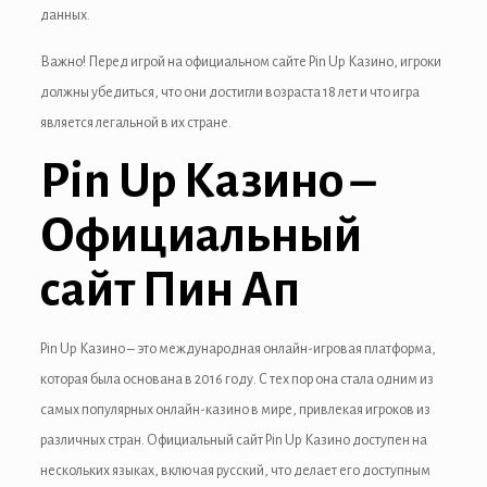
данных.
l
Важно! Перед игрой на официальном сайте Pin Up Казино, игроки
l
должны убедиться, что они достигли возраста 18 лет и что игра
является легальной в их стране.
l
Pin Up Казино –
l
Официальный
сайт Пин Ап
Pin Up Казино – это международная онлайн-игровая платформа,
l
которая была основана в 2016 году. С тех пор она стала одним из
самых популярных онлайн-казино в мире, привлекая игроков из
l
различных стран. Официальный сайт Pin Up Казино доступен на
нескольких языках, включая русский, что делает его доступным