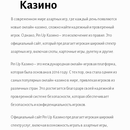
Казино
l
В современном мире азартных игр, где каждый день появляются
l
новые онлайн-казино, сложно найти надежный и проверенный
l
игрок. Однако, Pin Up Казино – это исключение из правил. Это
официальный сайт, который предлагает игрокам широкий спектр
l
азартных игр, включая слоты, карточные игры, рулетку и другие.
l
Pin Up Казино – это международная онлайн-игровая платформа,
l
которая была основана в 2016 году. С тех пор, она стала одним из
самых популярных онлайн-казино в мире, привлекая игроков из
l
различных стран. Это достигается благодаря своей надежной и
l
проверенной системе безопасности, которая обеспечивает
безопасность и конфиденциальность игроков.
l
Официальный сайт Pin Up Казино предлагает игрокам широкий
l
спектр услуг, включая возможность играть в азартные игры,