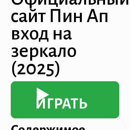
l
сайт Пин Ап
l
вход на
l
зеркало
l
l
(2025)
l
l
▶️
 al
ИГРАТЬ
 al
l