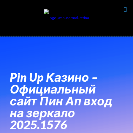
l
l
leri
Pin Up Казино –
Официальный
l
сайт Пин Ап вход
l
на зеркало
l
2025.1576
l