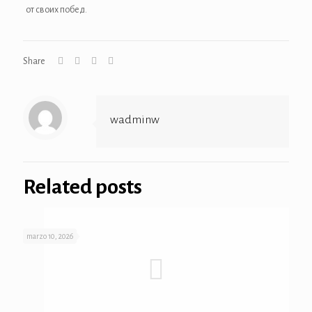
от своих побед.
Share
et
wadminw
Related posts
l
marzo 10, 2026