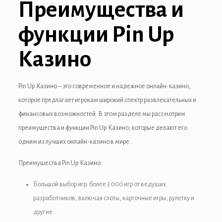
Преимущества и
l
l
функции Pin Up
l
Казино
Pin Up Казино – это современное и надежное онлайн-казино,
которое предлагает игрокам широкий спектр развлекательных и
финансовых возможностей. В этом разделе мы рассмотрим
преимущества и функции Pin Up Казино, которые делают его
usu
одним из лучших онлайн-казино в мире.
usu
Преимущества Pin Up Казино:
usu
Большой выбор игр: более 3 000 игр от ведущих
usu
разработчиков, включая слоты, карточные игры, рулетку и
другие.
 mp3 downloader