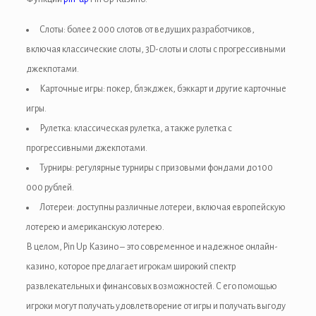
Слоты: более 2 000 слотов от ведущих разработчиков,
включая классические слоты, 3D-слоты и слоты с прогрессивными
джекпотами.
Карточные игры: покер, блэкджек, бэккарт и другие карточные
игры.
Рулетка: классическая рулетка, а также рулетка с
прогрессивными джекпотами.
cel giriş
Турниры: регулярные турниры с призовыми фондами до 100
000 рублей.
Лотереи: доступны различные лотереи, включая европейскую
лотерею и американскую лотерею.
В целом, Pin Up Казино – это современное и надежное онлайн-
казино, которое предлагает игрокам широкий спектр
iş
развлекательных и финансовых возможностей. С его помощью
игроки могут получать удовлетворение от игры и получать выгоду