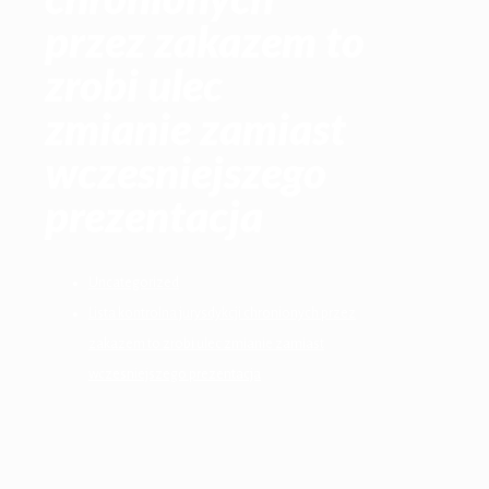
przez zakazem to
zrobi ulec
zmianie zamiast
wczesniejszego
prezentacja
Uncategorized
Lista kontrolna jurysdykcji chronionych przez
zakazem to zrobi ulec zmianie zamiast
wczesniejszego prezentacja