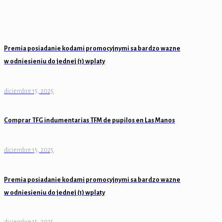
Premia posiadanie kodami promocyjnymi sa bardzo wazne
w odniesieniu do jednej (1) wplaty
diciembre 15, 2025
Comprar TFG indumentarias TFM de pupilos en Las Manos
diciembre 15, 2025
Premia posiadanie kodami promocyjnymi sa bardzo wazne
w odniesieniu do jednej (1) wplaty