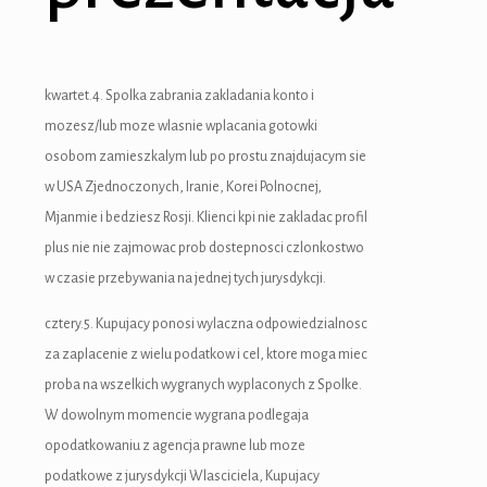
kwartet.4. Spolka zabrania zakladania konto i
mozesz/lub moze wlasnie wplacania gotowki
osobom zamieszkalym lub po prostu znajdujacym sie
w USA Zjednoczonych, Iranie, Korei Polnocnej,
Mjanmie i bedziesz Rosji. Klienci kpi nie zakladac profil
plus nie nie zajmowac prob dostepnosci czlonkostwo
w czasie przebywania na jednej tych jurysdykcji.
cztery.5. Kupujacy ponosi wylaczna odpowiedzialnosc
za zaplacenie z wielu podatkow i cel, ktore moga miec
proba na wszelkich wygranych wyplaconych z Spolke.
W dowolnym momencie wygrana podlegaja
opodatkowaniu z agencja prawne lub moze
podatkowe z jurysdykcji Wlasciciela, Kupujacy