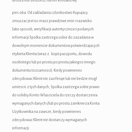
urodzenia i bedziesz numer kontaktowy.
piec.oba. Od zakladania czlonkostwo Kupujacy
zmuszac jest isc masz prawdziwe imie i nazwisko.
Jako sposob, weryfikacji autentycznosci podanych
informacji Spolka zastrzega sobie do zazadania w
dowolnym momencie dokumentow potwierdzajacych
etykieta Klienta (wraz z . kopii paszportu, dowodu
osobistego lub po prostu po prostu jakiegos innego
dokumentu tozsamosci). Kiedy powinienes
zdecydowac Klient nie zaoferuje lub nie bedzie mogl
umiescic z tych danych, Spolka zastrzega sobie prawo
do solidny Konto Wlasciciela do rzeczy dostarczenia
wymaganych danych i/lub po prostu zamkniecia Konta
Uzytkownika na zawsze, kiedy powinienes
zdecydowac Klient nie dostarczy wymaganych
informacji.