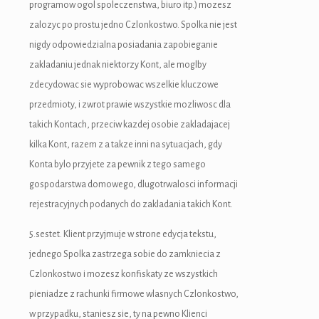
programow ogol spoleczenstwa, biuro itp.) mozesz
zalozyc po prostu jedno Czlonkostwo. Spolka nie jest
nigdy odpowiedzialna posiadania zapobieganie
zakladaniu jednak niektorzy Kont, ale moglby
zdecydowac sie wyprobowac wszelkie kluczowe
 giriş
przedmioty, i zwrot prawie wszystkie mozliwosc dla
takich Kontach, przeciw kazdej osobie zakladajacej
kilka Kont, razem z a takze inni na sytuacjach, gdy
Konta bylo przyjete za pewnik z tego samego
gospodarstwa domowego, dlugotrwalosci informacji
rejestracyjnych podanych do zakladania takich Kont.
5.sestet. Klient przyjmuje w strone edycja tekstu,
jednego Spolka zastrzega sobie do zamkniecia z
Czlonkostwo i mozesz konfiskaty ze wszystkich
pieniadze z rachunki firmowe wlasnych Czlonkostwo,
w przypadku, staniesz sie, ty na pewno Klienci