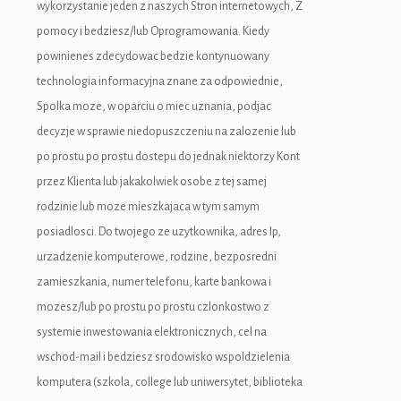
wykorzystanie jeden z naszych Stron internetowych, Z
pomocy i bedziesz/lub Oprogramowania. Kiedy
powinienes zdecydowac bedzie kontynuowany
technologia informacyjna znane za odpowiednie,
Spolka moze, w oparciu o miec uznania, podjac
decyzje w sprawie niedopuszczeniu na zalozenie lub
po prostu po prostu dostepu do jednak niektorzy Kont
przez Klienta lub jakakolwiek osobe z tej samej
rodzinie lub moze mieszkajaca w tym samym
posiadlosci. Do twojego ze uzytkownika, adres Ip,
urzadzenie komputerowe, rodzine, bezposredni
zamieszkania, numer telefonu, karte bankowa i
mozesz/lub po prostu po prostu czlonkostwo z
systemie inwestowania elektronicznych, cel na
wschod-mail i bedziesz srodowisko wspoldzielenia
komputera (szkola, college lub uniwersytet, biblioteka