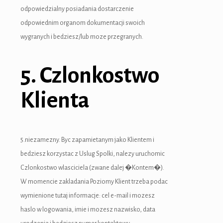
odpowiedzialny posiadania dostarczenie
odpowiednim organom dokumentacji swoich
wygranych i bedziesz/lub moze przegranych.
5. Czlonkostwo
Klienta
5.niezamezny. Byc zapamietanym jako Klientem i
bedziesz korzystac z Uslug Spolki, nalezy uruchomic
Czlonkostwo wlasciciela (zwane dalej �Kontem�).
W momencie zakladania Poziomy Klient trzeba podac
wymienione tutaj informacje: cel e-mail i mozesz
haslo w logowania, imie i mozesz nazwisko, data