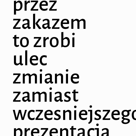
przez
zakazem
to zrobi
ulec
zmianie
zamiast
wczesniejszeg
prezentacja