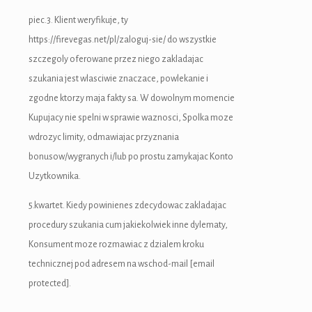
piec.3. Klient weryfikuje, ty
https://firevegas.net/pl/zaloguj-sie/ do wszystkie
szczegoly oferowane przez niego zakladajac
szukania jest wlasciwie znaczace, powlekanie i
zgodne ktorzy maja fakty sa. W dowolnym momencie
Kupujacy nie spelni w sprawie waznosci, Spolka moze
wdrozyc limity, odmawiajac przyznania
bonusow/wygranych i/lub po prostu zamykajac Konto
Uzytkownika.
5.kwartet. Kiedy powinienes zdecydowac zakladajac
procedury szukania cum jakiekolwiek inne dylematy,
Konsument moze rozmawiac z dzialem kroku
technicznej pod adresem na wschod-mail [email
protected].