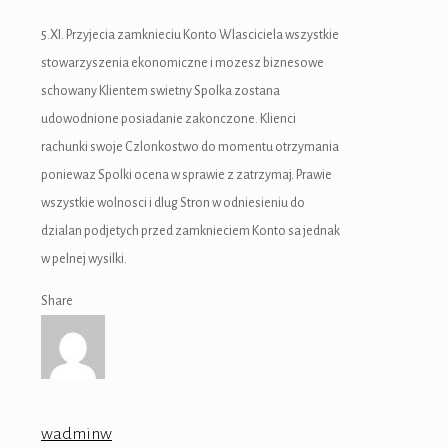
5.XI. Przyjecia zamknieciu Konto Wlasciciela wszystkie
stowarzyszenia ekonomiczne i mozesz biznesowe
schowany Klientem swietny Spolka zostana
udowodnione posiadanie zakonczone. Klienci
rachunki swoje Czlonkostwo do momentu otrzymania
poniewaz Spolki ocena w sprawie z zatrzymaj. Prawie
wszystkie wolnosci i dlug Stron w odniesieniu do
dzialan podjetych przed zamknieciem Konto sa jednak
w pelnej wysilki.
Share
wadminw