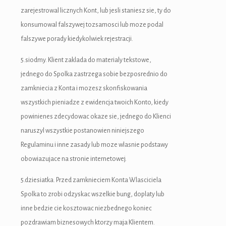
zarejestrowal licznych Kont, lub jesli staniesz sie, ty do
konsumowal falszywej tozsamosci lub moze podal
falszywe porady kiedykolwiek rejestracji.
5.siodmy. Klient zaklada do materialy tekstowe,
jednego do Spolka zastrzega sobie bezposrednio do
zamkniecia z Konta i mozesz skonfiskowania
wszystkich pieniadze z ewidencja twoich Konto, kiedy
powinienes zdecydowac okaze sie, jednego do Klienci
naruszyl wszystkie postanowien niniejszego
Regulaminu i inne zasady lub moze wlasnie podstawy
obowiazujace na stronie internetowej.
5.dziesiatka. Przed zamknieciem Konta Wlasciciela
Spolka to zrobi odzyskac wszelkie bung, doplaty lub
inne bedzie cie kosztowac niezbednego koniec
pozdrawiam biznesowych ktorzy maja Klientem.