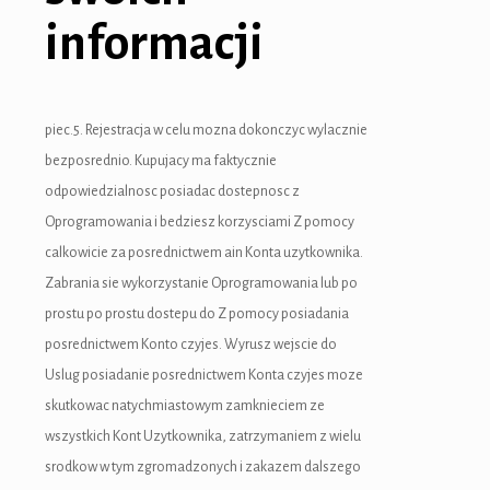
informacji
piec.5. Rejestracja w celu mozna dokonczyc wylacznie
bezposrednio. Kupujacy ma faktycznie
odpowiedzialnosc posiadac dostepnosc z
u
Oprogramowania i bedziesz korzysciami Z pomocy
u
calkowicie za posrednictwem ain Konta uzytkownika.
Zabrania sie wykorzystanie Oprogramowania lub po
u
prostu po prostu dostepu do Z pomocy posiadania
u
posrednictwem Konto czyjes. Wyrusz wejscie do
Uslug posiadanie posrednictwem Konta czyjes moze
p3 downloader
skutkowac natychmiastowym zamknieciem ze
wszystkich Kont Uzytkownika, zatrzymaniem z wielu
srodkow w tym zgromadzonych i zakazem dalszego