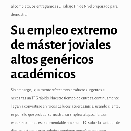
anel
al completo, os entregamos su Trabajo Fin de Nivel preparado para
anel
demostrar.
Su empleo extremo
anel
anel
de máster joviales
anel
altos genéricos
anel
académicos
anel
anel
Sin embargo, igualmente ofrecemos productos urgentes si
necesitas un TFG rápido. Nuestro tiempo de entrega continuamente
anel
llegan a convertirse en focos de luces acuerda inicial usando cliente,
anel
es por ello que probables mostrar su empleo a lapso. Para un
escuelero nunca es recomendable hacer un TFG sobre la cantidad de
anel