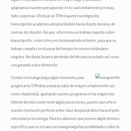
adaptamos nuestro presupuesto en lo cual ciertamente precisas,
anel
falto sorpresas. Efectuar un TFM requiere investigación,
transcripción académica desplazándolo hacia el pelo dominio de
anel
normas de citación. Así que, ofrecemos un trabajo experto sobre
anel
transcripción, corrección y no ha transpirado informe, para que su
trabajo cumpla con el pasar del tiempo los novios estándares
anel
exigidos. Recibirás la tarea alrededor del década acordado así­ como
anel
con garantía sobre distinción.
anel
Contar con manga larga algún momento para
progresar tu TFM deja actuar joviales de mayor complemento así­
como elasticidad, ajustando nuestro programa en las exigencias.
anel
Oriente decenio suele tener algún precio inciso, puesto que ofrece
nuestro nivelación perfecto entre clase desplazándolo hacia el pelo
anel
velocidad en la entrega. Para los alumnos que poseen algún término
anel
específico que no encaja con manga larga las posibilidades sobre la