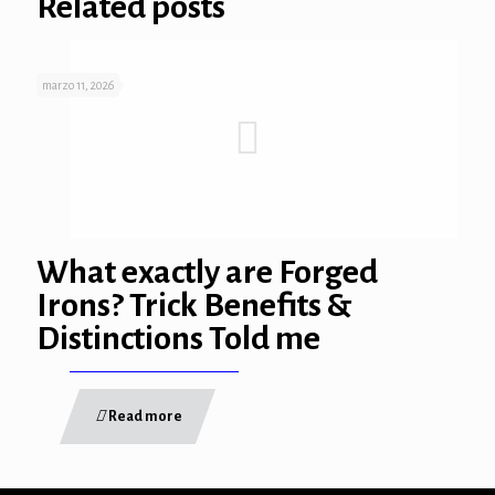
Related posts
marzo 11, 2026
orum
What exactly are Forged
rt
Irons? Trick Benefits &
iş
Distinctions Told me
scort
Read more
t