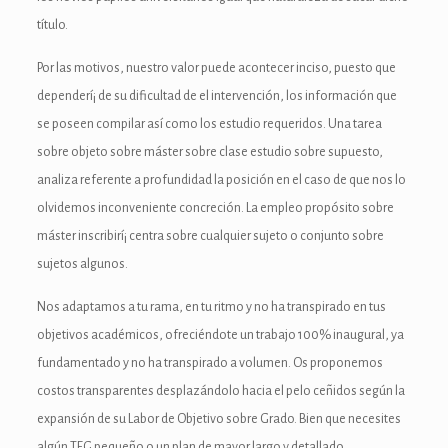
título.
nk
Por las motivos, nuestro valor puede acontecer inciso, puesto que
dependerí¡ de su dificultad de el intervención, los información que
se poseen compilar así­ como los estudio requeridos. Una tarea
sobre objeto sobre máster sobre clase estudio sobre supuesto,
analiza referente a profundidad la posición en el caso de que nos lo
tın al
olvidemos inconveniente concreción. La empleo propósito sobre
anel
máster inscribirí¡ centra sobre cualquier sujeto o conjunto sobre
sujetos algunos.
anel
Nos adaptamos a tu rama, en tu ritmo y no ha transpirado en tus
anel
objetivos académicos, ofreciéndote un trabajo 100% inaugural, ya
anel
fundamentado y no ha transpirado a volumen. Os proponemos
costos transparentes desplazándolo hacia el pelo ceñidos según la
anel
expansión de su Labor de Objetivo sobre Grado. Bien que necesites
algún TFG pequeño o un plan de mayor largo y detallado,
anel