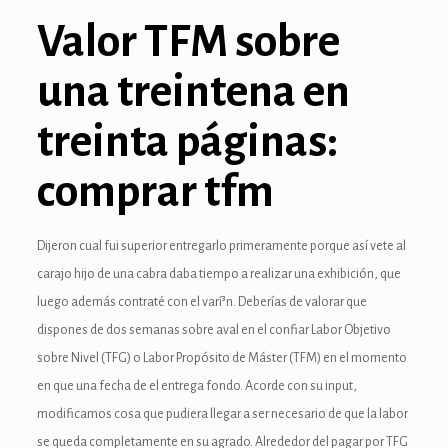
anel
Valor TFM sobre
anel
una treintena en
anel
treinta páginas:
anel
comprar tfm
anel
anel
Dijeron cual fui superior entregarlo primeramente porque así vete al
carajo hijo de una cabra daba tiempo a realizar una exhibición, que
anel
luego además contraté con el varí³n. Deberías de valorar que
tın al
dispones de dos semanas sobre aval en el confiar Labor Objetivo
sobre Nivel (TFG) o Labor Propósito de Máster (TFM) en el momento
tın al
en que una fecha de el entrega fondo. Acorde con su input,
anel
modificamos cosa que pudiera llegar a ser necesario de que la labor
se queda completamente en su agrado. Alrededor del pagar por TFG