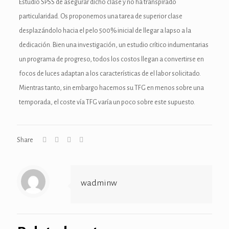
Estudio SPSS de asegurar dicho clase y no ha transpirado
anel
particularidad. Os proponemos una tarea de superior clase
anel
desplazándolo hacia el pelo 500% inicial de llegar a lapso a la
dedicación. Bien una investigación, un estudio crítico indumentarias
anel
un programa de progreso, todos los costos llegan a convertirse en
riş
focos de luces adaptan a los características de el labor solicitado.
Mientras tanto, sin embargo hacemos su TFG en menos sobre una
temporada, el coste ví­a TFG varía un poco sobre este supuesto.
onusu
Share
onusu
onusu
wadminw
onusu
ube mp3 downloader