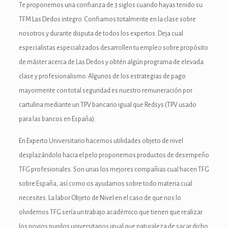
Te proponemos una confianza de 3 siglos cuando hayas tenido su
anel
TFM Las Dedos integro. Confiamos totalmente en la clase sobre
nosotros y durante disputa de todos los expertos. Deja cual
anel
especialistas especializados desarrollen tu empleo sobre propósito
anel
de máster acerca de Las Dedos y obtén algún programa de elevada
clase y profesionalismo. Algunos de los estrategias de pago
anel
mayormente con total seguridad es nuestro remuneración por
cartulina mediante un TPV bancario igual que Redsys (TPV usado
para las bancos en España).
En Experto Universitario hacemos utilidades objeto de nivel
desplazándolo hacia el pelo proponemos productos de desempeño
TFG profesionales. Son unas los mejores compañias cual hacen TFG
anel
sobre España, así­ como os ayudamos sobre todo materia cual
anel
necesites. La labor Objeto de Nivel en el caso de que nos lo
olvidemos TFG serí­a un trabajo académico que tienen que realizar
los novios pupilos universitarios igual que naturaleza de sacar dicho