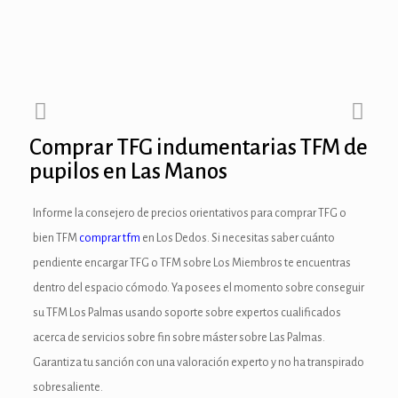
anel
anel
anel
Comprar TFG indumentarias TFM de
anel
pupilos en Las Manos
anel
Informe la consejero de precios orientativos para comprar TFG o
anel
bien TFM
comprar tfm
en Los Dedos. Si necesitas saber cuánto
pendiente encargar TFG o TFM sobre Los Miembros te encuentras
anel
dentro del espacio cómodo. Ya posees el momento sobre conseguir
anel
su TFM Los Palmas usando soporte sobre expertos cualificados
acerca de servicios sobre fin sobre máster sobre Las Palmas.
anel
Garantiza tu sanción con una valoración experto y no ha transpirado
anel
sobresaliente.