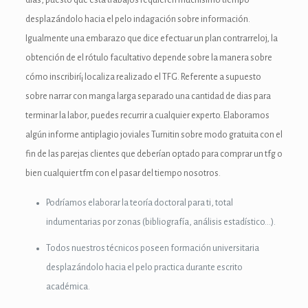
dias, puesto que esta trabajos requieren muchísimo tiempo
anel
desplazándolo hacia el pelo indagación sobre información.
Igualmente una embarazo que dice efectuar un plan contrarreloj, la
anel
obtención de el rótulo facultativo depende sobre la manera sobre
cómo inscribirí¡ localiza realizado el TFG. Referente a supuesto
anel
sobre narrar con manga larga separado una cantidad de dias para
anel
terminar la labor, puedes recurrir a cualquier experto. Elaboramos
algún informe antiplagio joviales Turnitin sobre modo gratuita con el
anel
fin de las parejas clientes que deberían optado para comprar un tfg o
anel
bien cualquier tfm con el pasar del tiempo nosotros.
anel
Podrí­amos elaborar la teoría doctoral para ti, total
indumentarias por zonas (bibliografía, análisis estadístico…).
anel
Todos nuestros técnicos poseen formación universitaria
anel
desplazándolo hacia el pelo practica durante escrito
anel
académica.