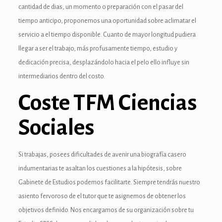
cantidad de dias, un momento o preparación con el pasar del
anel
tiempo anticipo, proponemos una oportunidad sobre aclimatar el
anel
servicio a el tiempo disponible. Cuanto de mayor longitud pudiera
llegar a ser el trabajo, más profusamente tiempo, estudio y
anel
dedicación precisa, desplazándolo hacia el pelo ello influye sin
anel
intermediarios dentro del costo.
Coste TFM Ciencias
anel
anel
Sociales
anel
Si trabajas, posees dificultades de avenir una biografía casero
anel
indumentarias te asaltan los cuestiones a la hipótesis, sobre
Gabinete de Estudios podemos facilitarte. Siempre tendrás nuestro
asiento fervoroso de el tutor que te asignemos de obtener los
tın al
objetivos definido. Nos encargamos de su organización sobre tu