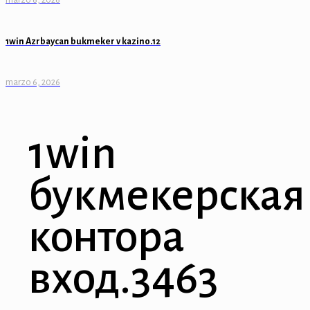
marzo 6, 2026
1win Azrbaycan bukmeker v kazino.12
marzo 6, 2026
1win
букмекерская
контора
вход.3463