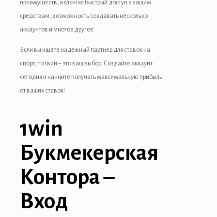
преимуществ, включая быстрый доступ к вашим
средствам, возможность создавать несколько
аккаунтов и многое другое.
Если вы ищете надежный партнер для ставок на
спорт, то 1вин – это ваш выбор. Создайте аккаунт
сегодня и начните получать максимальную прибыль
от ваших ставок!
1win
Букмекерская
Контора –
nloader
Вход