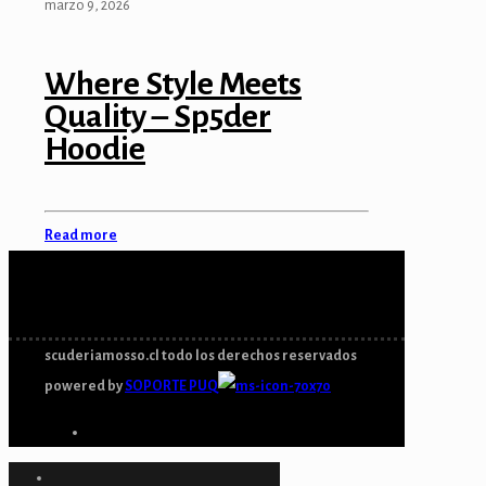
marzo 9, 2026
Where Style Meets
Quality – Sp5der
Hoodie
Read more
scuderiamosso.cl todo los derechos reservados
powered by
SOPORTE PUQ