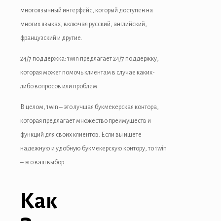
многоязычный интерфейс, который доступен на
многих языках, включая русский, английский,
французский и другие.
24/7 поддержка: 1win предлагает 24/7 поддержку,
которая может помочь клиентам в случае каких-
либо вопросов или проблем.
В целом, 1win – это лучшая букмекерская контора,
которая предлагает множество преимуществ и
функций для своих клиентов. Если вы ищете
надежную и удобную букмекерскую контору, то 1win
– это ваш выбор.
Как