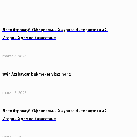
Лото Аэроклуб: Официальный журнал Интерактивный-
Игорный дом во Казахстане
marzo 6, 2026
1win Azrbaycan bukmeker v kazino.12
marzo 6, 2026
Лото Аэроклуб: Официальный журнал Интерактивный-
Игорный дом во Казахстане