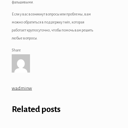
фальшивыми.
Если у вас возникнут вопросы или проблемы, вам
можно обратиться в поддержку 1win, которая
работает круглосуточно, чтобы помочь вам решить
любые вопросы.
Share
wadminw
Related posts