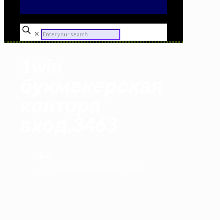
✕
1win
букмекерская
контора
вход.3463
Blog
1win букмекерская контора вход.3463