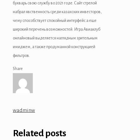
букварь свою службу во 2021 годе. Сайт стрелой
набрал явственность среди казахских инвесторов,
чему способствует спокойный интерфейс а еще
широкий перечень возможностей. Игра Авиаклуб
онлайновый выделяется наглядным зрительным
имиджем, а также продуманной конструкцией
фильтров.
Share
wadminw
Related posts