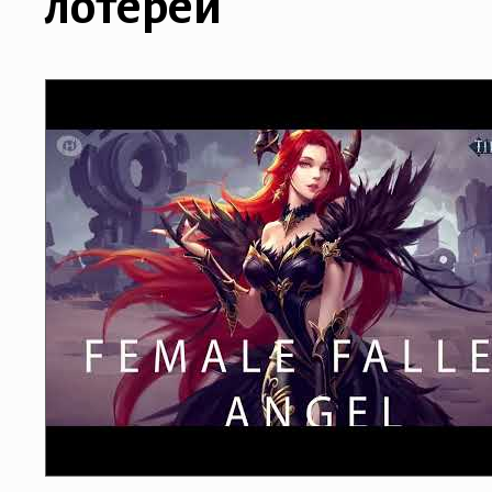
лотереи