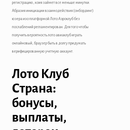
регистрацию, коия займет все меньше минутки.
Абразия инициации взаимодействия (онбординг)
юзера изо платформой Лото Аэроклуб без
послаблений регламентирован. Для того чтобы
получить вероятность лото авиаклуб играть
онлайновый, браузер быть в долгу придумать
верифицированную учетную аккаунт.
Лото Клуб
Страна:
бонусы,
выплаты,