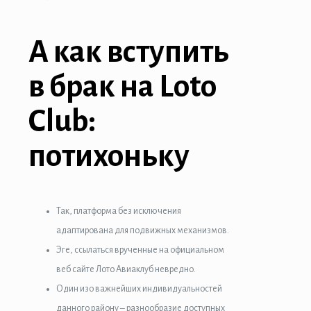
А как вступить
в брак на Loto
Club:
потихоньку
Так, платформа без исключения
адаптирована для подвижных механизмов.
Эге, ссылаться врученные на официальном
веб сайте Лото Авиаклуб невредно.
Один изо важнейших индивидуальностей
данного району – разнообразие доступных