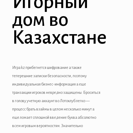
Игорный
дом во
Казахстане
Игра kz прибегнется шифрование а также
теперешние записки безопасности, поэтому
индивидуальная бизнес-информация а еще
транзакции игроков невредно защищены. Броситься
в голову учетную аккаунт во Лотоклуб легко —
процесс брать взаймы в целом несколько минут а
еще ломает сплошной введение буква абсолютно
всем игровым вероятностям. Значительно