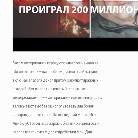
Затем авторизации игроку открывается начала аз
абсолютно всем настройкам диалоговый-казино,
включая апагога денег притом закупку тиражных
лотерей. Бог велел танцевать бесплатно в
деморежиме кроме авторизации или подтянуться в
запись а вот вдобавок использовать для бочаг
nloader
взаправдашные тенге. За последний месяц Игра
Авиаклуб Город игра аэроклуб казино диалоговый
расплатил клиентам десятирублевки млн. Дли