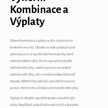
Kombinace a
Výplaty
Výherní kombinace v plinko se liší v závislosti na
konkrétní verzi hry. Obvykle se však vyskytují různé
výherní pozice ve spodní části herní plochy, které
nabízejí odlišné výhry. Pozice uprostřed obvykle
nabízejí nižší výhry, zatímco pozice na okrajích
nabízejí vyšší výhry, ale s menší pravděpodobností
dopadu. Některé hry nabízejí i speciální bonusové
pozice, které mohou hráčům přinést ještě větší výhry.
Výplaty se obvykle vypočítávají jako násobek výše
sázky. Například, pokud hráč vsadí 100 Kč a dopadne