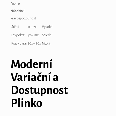
Pozice
Násobitel
Pravděpodobnost
Střed
1x – 2x
Vysoká
Levý okraj
5x – 10x
Střední
Pravý okraj
20x – 50x
Nízká
Moderní
Variační a
Dostupnost
Plinko