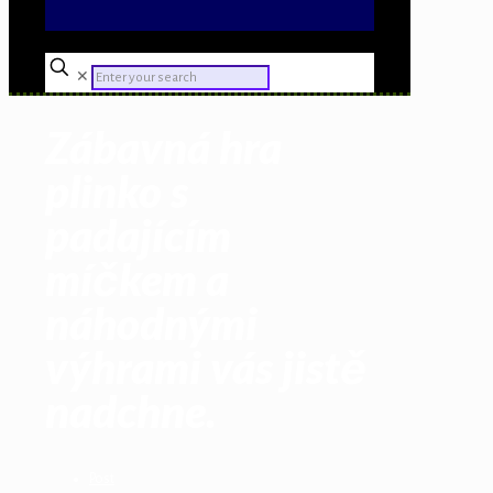
✕
Zábavná hra
plinko s
padajícím
míčkem a
náhodnými
výhrami vás jistě
nadchne.
Post