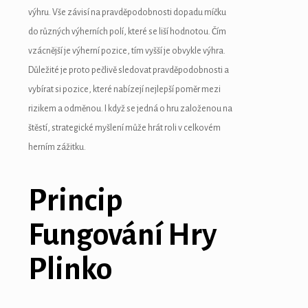
výhru. Vše závisí na pravděpodobnosti dopadu míčku
do různých výherních polí, které se liší hodnotou. Čím
vzácnější je výherní pozice, tím vyšší je obvykle výhra.
Důležité je proto pečlivě sledovat pravděpodobnosti a
vybírat si pozice, které nabízejí nejlepší poměr mezi
rizikem a odměnou. I když se jedná o hru založenou na
štěstí, strategické myšlení může hrát roli v celkovém
herním zážitku.
Princip
Fungování Hry
Plinko