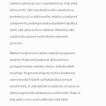
míček do výherní pozice s násobitelem 5x, hráč získá
výhru 500 Kč. Výše násobitelů se liší v závislosti na
konkrétní pozici a obtížnosti hry. Hráči by si měli před
zahájením hry pečlivě prostudovat platební tabulku a
zjistit, jaké výhry mohou očekávat. Důležité je také
zvážit riziko spojené s jednotlivými výherními
pozicemi.
Některé moderní verze plinko nabízejí i progresivní
jackpoty. Progresivní jackpot je výhra, která se
postupně zvyšuje s každou sázkou, dokud ji někdo
nevyhraje. Progresivní jackpoty mohou dosáhnout
astronomických částek a přitahují tak pozornost
mnoha hráčů. Je však důležité si uvědomit, že šance na
výhru progresivního jackpotu jsou velmi nízké. Hraje se
tedy spíše o sen o potenciální obrovské výhře.