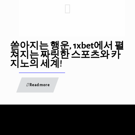
et
쏟아지는 행운, 1xbet에서 펼
쳐지는 짜릿한 스포츠와 카
지노의 세계!
Read more
el