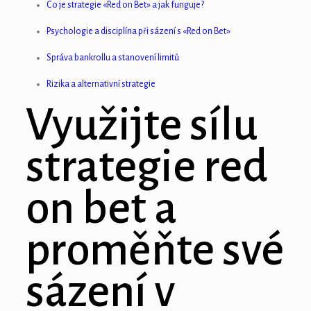
Co je strategie «Red on Bet» a jak funguje?
el
Psychologie a disciplína při sázení s «Red on Bet»
el
Správa bankrollu a stanovení limitů
el
Rizika a alternativní strategie
el
Využijte sílu
el
strategie red
el
on bet a
el
 al
proměňte své
 al
sázení v
el