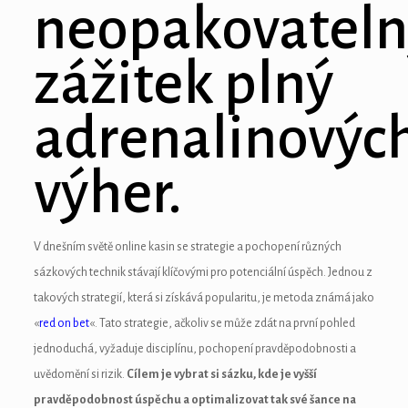
el
neopakovateln
el
zážitek plný
el
adrenalinovýc
el
el
výher.
el
el
V dnešním světě online kasin se strategie a pochopení různých
sázkových technik stávají klíčovými pro potenciální úspěch. Jednou z
el
takových strategií, která si získává popularitu, je metoda známá jako
el
«
red on bet
«. Tato strategie, ačkoliv se může zdát na první pohled
jednoduchá, vyžaduje disciplínu, pochopení pravděpodobnosti a
el
uvědomění si rizik.
Cílem je vybrat si sázku, kde je vyšší
el
pravděpodobnost úspěchu a optimalizovat tak své šance na