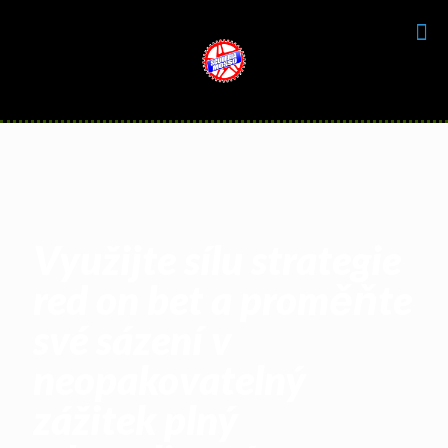
el
el
tleri
Využijte sílu strategie
red on bet a proměňte
el
své sázení v
el
neopakovatelný
el
zážitek plný
el