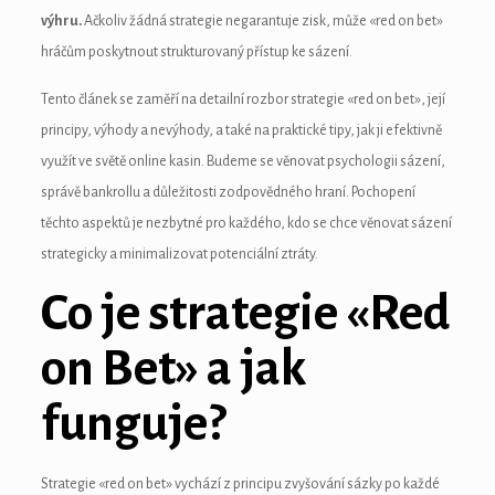
výhru.
Ačkoliv žádná strategie negarantuje zisk, může «red on bet»
el
hráčům poskytnout strukturovaný přístup ke sázení.
el
Tento článek se zaměří na detailní rozbor strategie «red on bet», její
el
principy, výhody a nevýhody, a také na praktické tipy, jak ji efektivně
využít ve světě online kasin. Budeme se věnovat psychologii sázení,
el
správě bankrollu a důležitosti zodpovědného hraní. Pochopení
el
těchto aspektů je nezbytné pro každého, kdo se chce věnovat sázení
strategicky a minimalizovat potenciální ztráty.
el
Co je strategie «Red
el
on Bet» a jak
el
funguje?
el
el
Strategie «red on bet» vychází z principu zvyšování sázky po každé