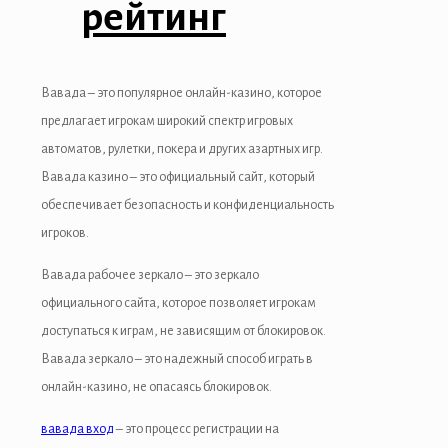
рейтинг
Вавада – это популярное онлайн-казино, которое
предлагает игрокам широкий спектр игровых
автоматов, рулетки, покера и других азартных игр.
Вавада казино – это официальный сайт, который
обеспечивает безопасность и конфиденциальность
игроков.
Вавада рабочее зеркало – это зеркало
официального сайта, которое позволяет игрокам
доступаться к играм, не зависящим от блокировок.
Вавада зеркало – это надежный способ играть в
онлайн-казино, не опасаясь блокировок.
вавада вход
– это процесс регистрации на