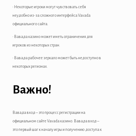
• Некоторые игроки могут чувствовать себя
неудобно из-за сложного интерфейса Vavada
официального сайта.
• Вавада казино может иметь ограничения для
игроков из некоторых стран.
• Вавада рабочее зеркало может быть недоступно в
некоторых регионах.
Важно!
Вавада вход – это процесс регистрации на
официальном сайте Vavada казино. Вавада вход –
это первый шаг к началу игры и получению доступа к