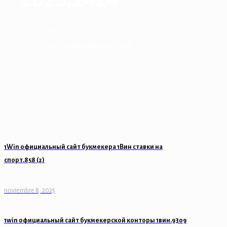
News
Vavada онлайн казино 2025.2424
1Win официальный сайт букмекера 1Вин ставки на
спорт.858 (2)
noviembre 8, 2025
1win официальный сайт букмекерской конторы 1вин.9309