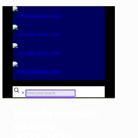
✕
Vavada онлайн
казино
2025.2424