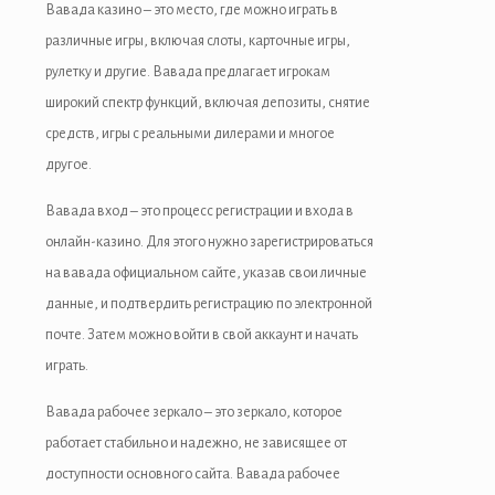
Вавада казино – это место, где можно играть в
различные игры, включая слоты, карточные игры,
рулетку и другие. Вавада предлагает игрокам
широкий спектр функций, включая депозиты, снятие
средств, игры с реальными дилерами и многое
другое.
Вавада вход – это процесс регистрации и входа в
онлайн-казино. Для этого нужно зарегистрироваться
на вавада официальном сайте, указав свои личные
данные, и подтвердить регистрацию по электронной
почте. Затем можно войти в свой аккаунт и начать
играть.
 downloader
Вавада рабочее зеркало – это зеркало, которое
работает стабильно и надежно, не зависящее от
доступности основного сайта. Вавада рабочее