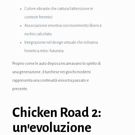
Colore vibrante che cattura l’attenzione in
contesti frenetici
Associazione emotiva con movimento libero e
rischio calcolato
Integrazione nel design virtuale che richiama
l’estetica retro-futurista
Proprio come le auto d’epoca incarnavano lo spirito di
una generazione, il turchese nei giochi moderni
rappresenta una continuità visiva tra passato e
presente.
ş
Chicken Road 2:
un’evoluzione