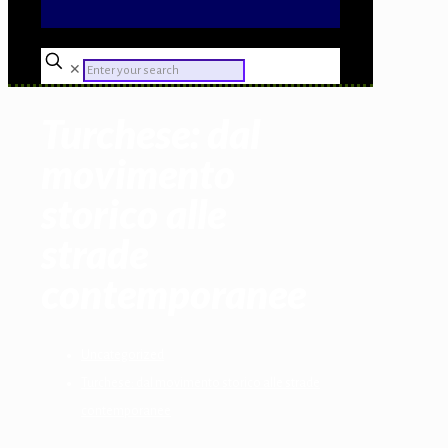
✕
Turchese: dal
movimento
storico alle
strade
contemporanee
Uncategorized
Turchese: dal movimento storico alle strade
contemporanee