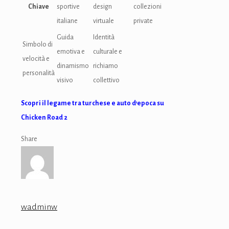
Chiave
sportive
design
collezioni
italiane
virtuale
private
Guida
Identità
Simbolo di
emotiva e
culturale e
velocità e
dinamismo
richiamo
personalità
visivo
collettivo
Scopri il legame tra turchese e auto d’epoca su
Chicken Road 2
Share
wadminw