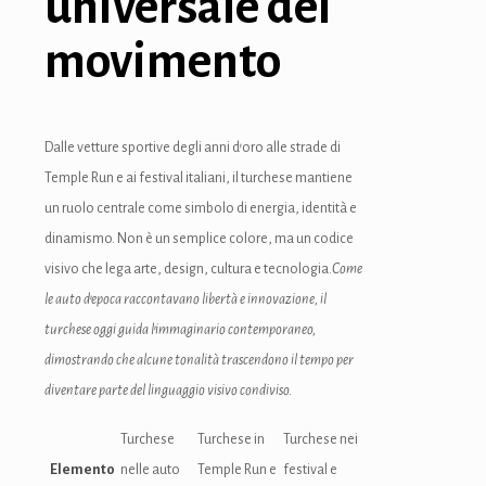
universale del
movimento
Dalle vetture sportive degli anni d’oro alle strade di
Temple Run e ai festival italiani, il turchese mantiene
un ruolo centrale come simbolo di energia, identità e
dinamismo. Non è un semplice colore, ma un codice
visivo che lega arte, design, cultura e tecnologia.
Come
le auto d’epoca raccontavano libertà e innovazione, il
turchese oggi guida l’immaginario contemporaneo,
dimostrando che alcune tonalità trascendono il tempo per
diventare parte del linguaggio visivo condiviso.
Turchese
Turchese in
Turchese nei
Elemento
nelle auto
Temple Run e
festival e