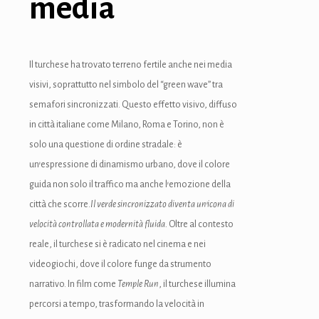
media
Il turchese ha trovato terreno fertile anche nei media
visivi, soprattutto nel simbolo del “green wave” tra
semafori sincronizzati. Questo effetto visivo, diffuso
in città italiane come Milano, Roma e Torino, non è
solo una questione di ordine stradale: è
un’espressione di dinamismo urbano, dove il colore
guida non solo il traffico ma anche l’emozione della
città che scorre.
Il verde sincronizzato diventa un’icona di
velocità controllata e modernità fluida.
Oltre al contesto
reale, il turchese si è radicato nel cinema e nei
videogiochi, dove il colore funge da strumento
narrativo. In film come
Temple Run
, il turchese illumina
percorsi a tempo, trasformando la velocità in