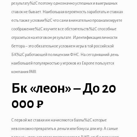
результату%2C поэтому однозначно успешных и выигрышных
ставок не бывает. Наибольшая вероятность заработать и ставках
есть также условии%2C что сами внимательно проанализируете
соображение%2C изучите все обстоятельств%2C способные
отразиться на итоговом результате. Идентификация личности
беттора – это обязательное условием игры в той российской
БК%2C работающей по лицензии ФНС. На сегодняшний день
наибольшей популярностью у игроков из Европе пользуется
компания PARI.
Бк «леон» – До 20
000 ₽
С первой же ставки им начисляются баллы%2C которые
невозможно превратить в деньги или бонусы дли игр. А самые