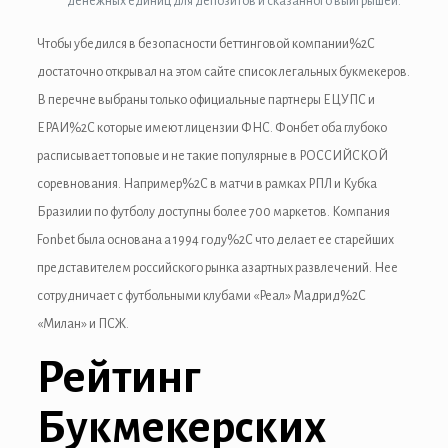
денежных единиц для депозитов и сказанного выигрышей.
Чтобы убедился в безопасности беттинговой компании%2C
достаточно открывал на этом сайте список легальных букмекеров.
В перечне выбраны только официальные партнеры ЕЦУПС и
ЕРАИ%2C которые имеют лицензии ФНС. Фонбет оба глубоко
расписывает топовые и не такие популярные в РОССИЙСКОЙ
соревнования. Например%2C в матчи в рамках РПЛ и Кубка
Бразилии по футболу доступны более 700 маркетов. Компания
Fonbet была основана а 1994 году%2C что делает ее старейших
представителем российского рынка азартных развлечений. Нее
сотрудничает с футбольными клубами «Реал» Мадрид%2C
«Милан» и ПСЖ.
Рейтинг
Букмекерских