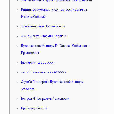
личных Кабинет Букмекерской Конторы Betboom
ink panel
Рейтинг Букмекерских Контор России вопреки
ink panel
Росписи Событий
ink Panel
Дополнительные Сервисы и Бк
ink panel
➦➦ а Делать Ставки в Спорт%3F
ink panel
Букмекерские Конторы По Оценке Мобильного
Приложения
ink panel
Бк «леон» – До 20 000 ₽
ink panel
«лига Ставок» – вплоть 10 000 ₽
ink panel
Служба Поддержки Букмекерской Конторы
ink panel
Betboom
Бонусы И Программы Лояльности
ink panel
Преимущества Бк
ink panel