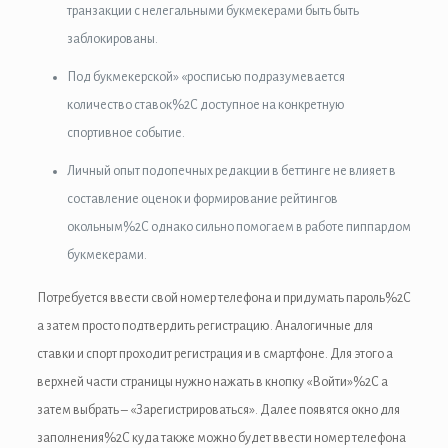
транзакции с нелегальными букмекерами быть быть
ink
заблокированы.
acklink
Под букмекерской» «росписью подразумевается
ink
количество ставок%2C доступное на конкретную
спортивное событие.
ink
Личный опыт подопечных редакции в беттинге не влияет в
ink satın al
составление оценок и формирование рейтингов
окольным%2C однако сильно помогаем в работе пиппардом
ink panel
букмекерами.
ink panel
Потребуется ввести свой номер телефона и придумать пароль%2C
ink panel
а затем просто подтвердить регистрацию. Аналогичные для
ставки и спорт проходит регистрация и в смартфоне. Для этого а
ink panel
верхней части страницы нужно нажать в кнопку «Войти»%2C а
ink panel
затем выбрать – «Зарегистрироваться». Далее появятся окно для
заполнения%2C куда также можно будет ввести номер телефона
ink panel