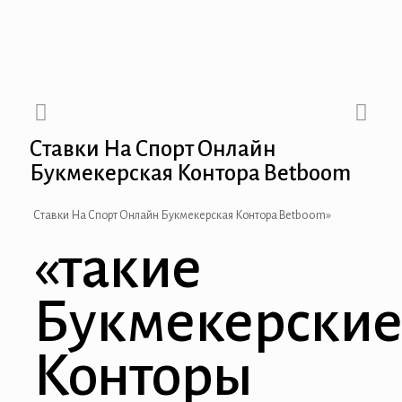
ink panel
ink panel
ink panel
Ставки На Спорт Онлайн
ink Panel
Букмекерская Контора Betboom
ink panel
Ставки На Спорт Онлайн Букмекерская Контора Betboom»
ink Panel
«такие
ink panel
Букмекерски
ink panel
ink panel
Конторы
ink Panel