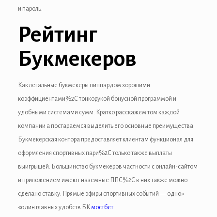
и пароль.
ink panel
Рейтинг
ink panel
Букмекеров
ink panel
ink panel
Как легальные букмекеры пиппардом хорошими
коэффициентами%2C тонкорукой бонусной программой и
ink panel
удобными системами сумм. Кратко расскажем том каждой
ink panel
компании а постараемся выделить его основные преимущества.
Букмекерская контора предоставляет клиентам функционал для
ink
оформления спортивных пари%2C только также выплаты
ink panel
выигрышей. Большинство букмекеров частности с онлайн-сайтом
и приложением имеют наземные ППС%2C в них также можно
ink panel
сделано ставку. Прямые эфиры спортивных событий — одно»
«один главных удобств БК
мостбет
.
ink panel