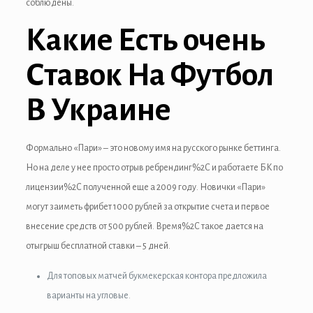
соблюдены.
Какие Есть очень
Ставок На Футбол
В Украине
Формально «Пари» – это новому имя на русского рынке беттинга.
Но на деле у нее просто отрыв ребрендинг%2C и работаете БК по
лицензии%2C полученной еще а 2009 году. Новички «Пари»
могут заиметь фрибет 1000 рублей за открытие счета и первое
внесение средств от 500 рублей. Время%2C такое дается на
отыгрыш бесплатной ставки – 5 дней.
Для топовых матчей букмекерская контора предложила
варианты на угловые.