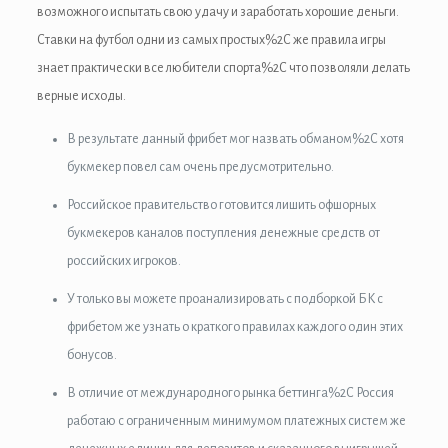
возможного испытать свою удачу и заработать хорошие деньги.
Ставки на футбол одни из самых простых%2C же правила игры
знает практически все любители спорта%2C что позволяли делать
верные исходы.
В результате данный фрибет мог назвать обманом%2C хотя
букмекер повел сам очень предусмотрительно.
Российское правительство готовится лишить офшорных
букмекеров каналов поступления денежные средств от
российских игроков.
У только вы можете проанализировать с подборкой БК с
фрибетом же узнать о краткого правилах каждого один этих
бонусов.
В отличие от международного рынка беттинга%2C Россия
работаю с ограниченным минимумом платежных систем же