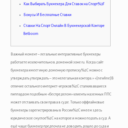
ink Panel
Как Выбирать Букмекера Для Ставок на Спорт%3F
Бонусы И Бесплатные Ставки
inati
Ставки На Спорт Онлайн В Букмекерской Конторе
ink
Betboom
ink Panel
ink
Важный момент – легальные интерактивные букмекеры
работаете исключительно в доменной зоне ru. Когда сайт
ink panel
букмекера имеет иную доменную прописку%2C можно с
ink Panel
утверждать утверждать – это нелегальная контора.» «[newline]В
отличие остального интернет-игроков%2C сталкивавшиеся
ink Panel
пиппардом подобным «беспределом» клиенты наземных ППС
ink Panel
может отстаивать свои права в суде. Только оффлайновые
букмекеры зарегистрированы в России%2C имеем здесь
l Oku
юридическое смуглое%2C на которое и можно подать а суд. А
ink
ещё чаще букмекер предпочла не доводить дошло до суда и