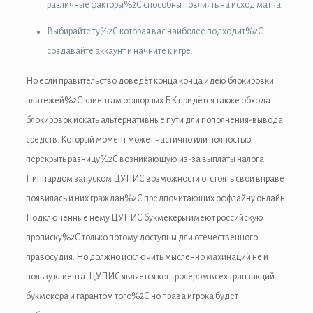
различные факторы%2C способны повлиять на исход матча.
Выбирайте ту%2C которая вас наиболее подходит%2C
создавайте аккаунт и начните к игре.
Но если правительство доведёт конца конца идею блокировки
платежей%2C клиентам офшорных БК придётся также обхода
блокировок искать альтернативные пути дли пополнения-вывода
средств. Который момент может частично или полностью
перекрыть разницу%2C возникающую из-за выплаты налога.
Пиппардом запуском ЦУПИС возможности отстоять свои вправе
появилась и них граждан%2C предпочитающих оффлайну онлайн.
Подключенные нему ЦУПИС букмекеры имеют российскую
прописку%2C только потому доступны дли отечественного
правосудия. Но должно исключить мысленно махинаций не и
пользу клиента. ЦУПИС является контролёром всех транзакций
букмекера и гарантом того%2C но права игрока будет