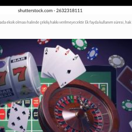
eksik olması halinde çekiliş hakkı verilmeyecektir. Ek fayda kullanım süresi, hak kaz