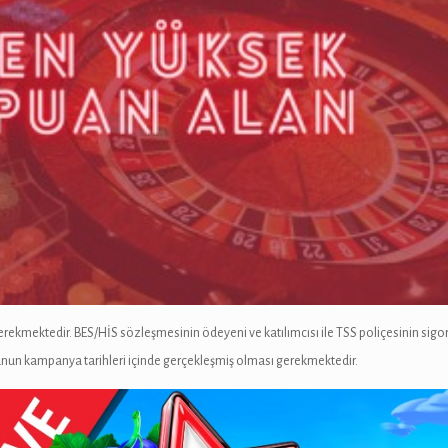
ekmektedir. BES/HİS sözleşmesinin ödeyeni ve katılımcısı ile TSS poliçesinin sigorta 
onunun kampanya tarihleri içinde gerçekleşmiş olması gerekmektedir.