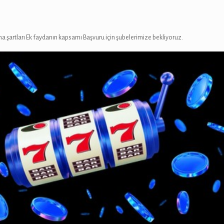
a şartları Ek faydanın kapsamı Başvuru için şubelerimize bekliyoruz.