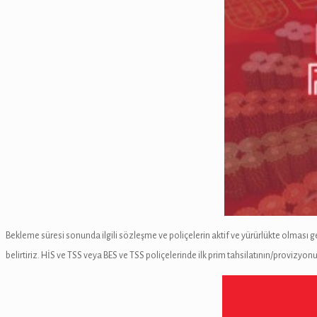
Bekleme süresi sonunda ilgili sözleşme ve poliçelerin aktif ve yürürlükte olması ger
belirtiriz. HİS ve TSS veya BES ve TSS poliçelerinde ilk prim tahsilatının/provizy