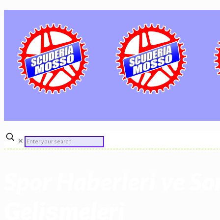
✕
Spor Haberleri ve So
Gelişmeleri