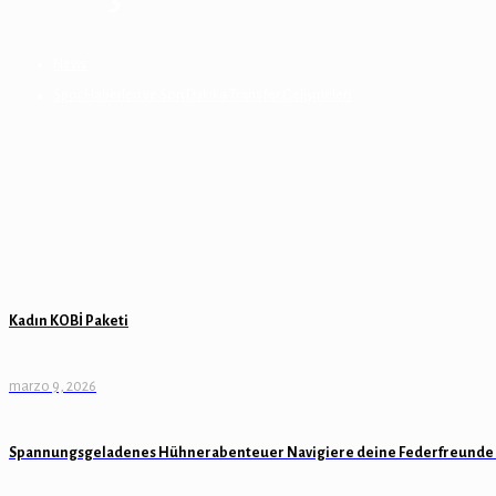
News
Spor Haberleri ve Son Dakika Transfer Gelişmeleri
Kadın KOBİ Paketi
marzo 9, 2026
Spannungsgeladenes Hühnerabenteuer Navigiere deine Federfreunde 