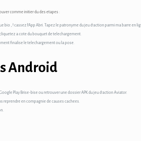
rouver comme initier du des etapes :
io , ! cassez l’App Abri. Tapez le patronyme du jeu d’action parmi ma barre en lig
e cliquetez a cote du bouquet de telechargement.
ent finalise le telechargement ou la pose.
s Android
u Google Play Brise-bise ou retrouver une dossier APK du jeu d’action Aviator.
ns reprendre en compagnie de causes cachees.
on.