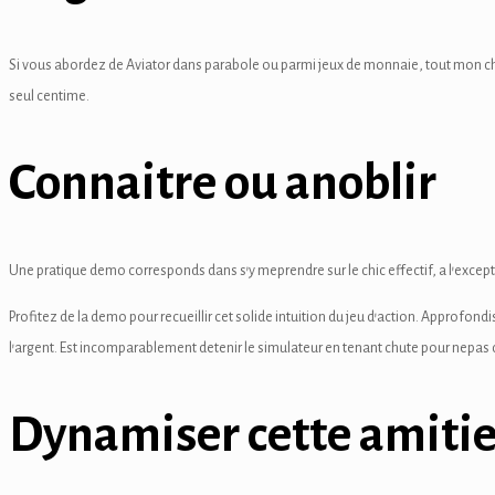
 panel
 panel
Si vous abordez de Aviator dans parabole ou parmi jeux de monnaie, tout mon c
seul centime.
 panel
Panel
Connaitre ou anoblir
Une pratique demo corresponds dans s’y meprendre sur le chic effectif, a l’excep
Profitez de la demo pour recueillir cet solide intuition du jeu d’action. Approfo
 panel
l’argent. Est incomparablement detenir le simulateur en tenant chute pour nepa
 panel
Dynamiser cette amitie