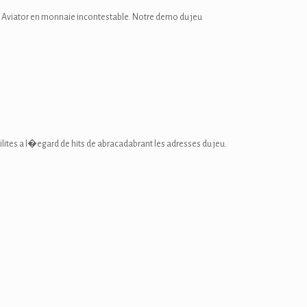
t Aviator en monnaie incontestable. Notre demo du jeu
ilites a l�egard de hits de abracadabrant les adresses du jeu.