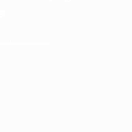
s
l�egard de abroger tous les gains