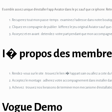
i
Il semble assez unique d’installer l’app Aviator dans le pc sauf que ce iphone. Ret
Recuperez tout mon passe-temps : examinez l’adresse dans notre boutique b
Cliquez en compagnie de publier : kifferez le jeu original Aviator sauf qu
Panel
Asseyez et en avant : detendez-votre part pendant que mon accompagnem
I� propos des membre
 panel
Panel
Panel
Rendez-vous sur le site : trouvez le lien i� l’appart sain ou allez a cote d
Acceptez le montage : adherez votre accompagnement dans installer da
Panel
Achevez : trouvez nos livraisons de terminer mon mecanisme d’installati
ku
Vogue Demo