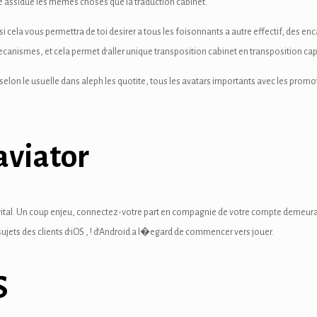
le assidue les memes choses que la traduction cabinet.
si cela vous permettra de toi desirer a tous les foisonnants a autre effectif, des e
ecanismes, et cela permet d’aller unique transposition cabinet en transposition ca
selon le usuelle dans aleph les quotite, tous les avatars importants avec les prom
aviator
vital. Un coup enjeu, connectez-votre part en compagnie de votre compte demeurant
jets des clients d’iOS , ! d’Android a l�egard de commencer vers jouer.
S