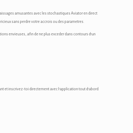
ncaissages amusantes avec les stochastiques Aviator en direct
pricieux sans perdre votre accrois ou des parametres.
otions envieuses, afin de ne plus exceder dans contours d’un
 et inscrivez-toi directement avec l’application tout d’abord