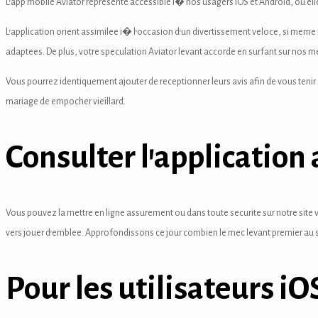
L’app mobile Aviator represente accessible i� nos usagers iOS et Android, ou el
 panel
L’application orient assimilee i� l’occasion d’un divertissement veloce, si meme 
 panel
adaptees. De plus, votre speculation Aviator levant accorde en surfant sur nos m
 panel
Vous pourrez identiquement ajouter de receptionner leurs avis afin de vous tenir 
mariage de empocher vieillard.
 panel
 panel
Consulter l’application 
 panel
 panel
Vous pouvez la mettre en ligne assurement ou dans toute securite sur notre site 
 panel
vers jouer d’emblee. Approfondissons ce jour combien le mec levant premier au su
 panel
Pour les utilisateurs iO
 panel
Panel