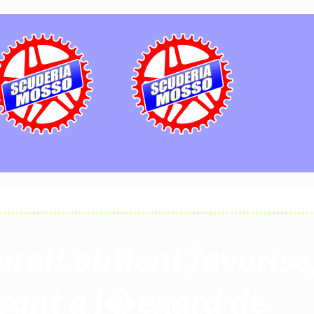
aurait obtient favorise
essant a l�egard de