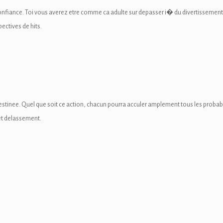
onfiance. Toi vous averez etre comme ca adulte sur depasser i� du divertissemen
ectives de hits.
 destinee. Quel que soit ce action, chacun pourra acculer amplement tous les probab
cet delassement.