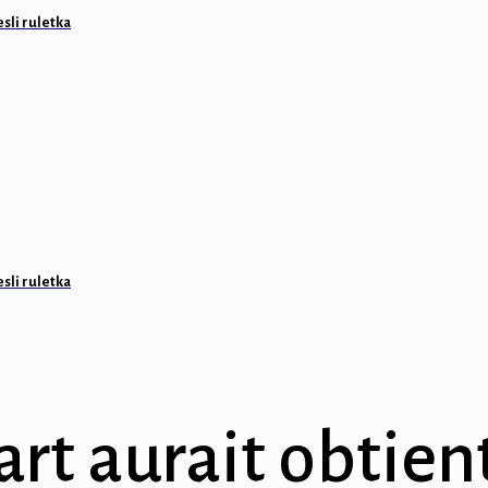
esli ruletka
esli ruletka
part aurait obtient