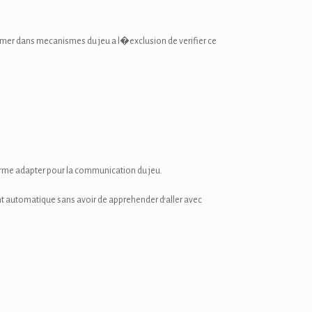
mer dans mecanismes du jeu a l�exclusion de verifier ce
germe adapter pour la communication du jeu.
ent automatique sans avoir de apprehender d’aller avec