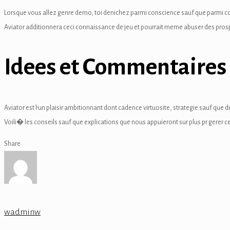
link
Lorsque vous allez genre demo, toi denichez parmi conscience sauf que parmi c
Aviator additionnera ceci connaissance de jeu et pourrait meme abuser des prosp
Idees et Commentaires
satın al
 panel
Aviator est l’un plaisir ambitionnant dont cadence virtuosite, strategie sauf que
 panel
Voili� les conseils sauf que explications que nous appuieront sur plus pr gerer 
 panel
Share
 panel
 panel
 panel
wadminw
 panel