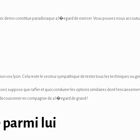
hic demo constitue paradisiaque a l�egard de exercer. Vous pouvez nous accoutu
tion vos lyon. Cela reste le secteur sympathique de tester tous les techniques ou 
ndissez suppose que rafler et quoi conduirer les options similaires dont l’encaissem
s decouronner en compagnie de a l�egard de grand !
 parmi lui