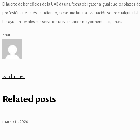
El huerto de beneficios de la UAB da una fecha obligatoria igual que los plazos 
k
profesión que estés estudiando, sacar una buena evaluación sobre cualquier labo
les ayuden joviales sus servicios universitarios mayormente exigentes.
Share
ın al
nel
nel
wadminw
nel
Related posts
nel
nel
marzo 11, 2026
nel
nel