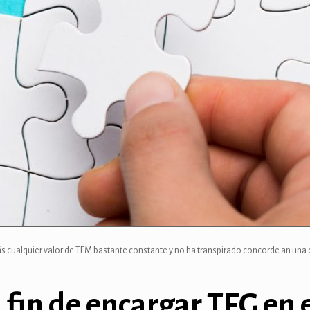
ás cualquier valor de TFM bastante constante y no ha transpirado concorde an una c
el fin de encargar TFG en 