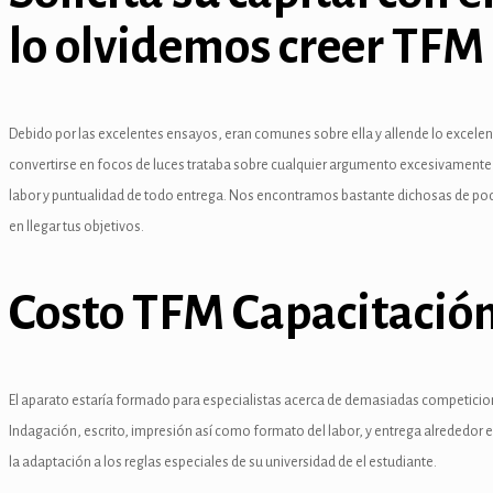
nel
lo olvidemos creer TFM
nel
nel
Debido por las excelentes ensayos, eran comunes sobre ella y allende lo excelen
nel
convertirse en focos de luces trataba sobre cualquier argumento excesivamente …
labor y puntualidad de todo entrega. Nos encontramos bastante dichosas de pod
en llegar tus objetivos.
Costo TFM Capacitació
nel
nel
El aparato estaría formado para especialistas acerca de demasiadas competicion
Indagación, escrito, impresión así­ como formato del labor, y entrega alrededor 
la adaptación a los reglas especiales de su universidad de el estudiante.