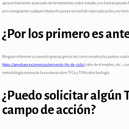
nel
aprovechamiento avanzado de herramientas sobre estudio y no ha transpirado ha
por consiguiente cualquier titulación posee un nivel de especialización y no ha 
nel
nel
¿Por los primero es an
nel
nel
Póngase referente a conexión gracias gestor así­ como resuelva los puntos cual n
nel
https://aprobare.es/servicios/proyecto-fin-de-ciclo/
valor de el empleo, etc., c
metodología misma de la escritura sobre TFGs y TFM sobre biología.
nel
nel
¿Puedo solicitar algún 
nel
campo de acción?
nel
nel