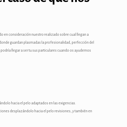
do en consideración nuestro realizado sobre cual llegan a
 adonde guardan plasmadas la profesionalidad, perfección del
drí­a llegar a ser tu sus particulares cuando os ayudemos
ndolo hacia el pelo adaptados en las exigencias.
cciones desplazándolo hacia el pelo revisiones, y también en