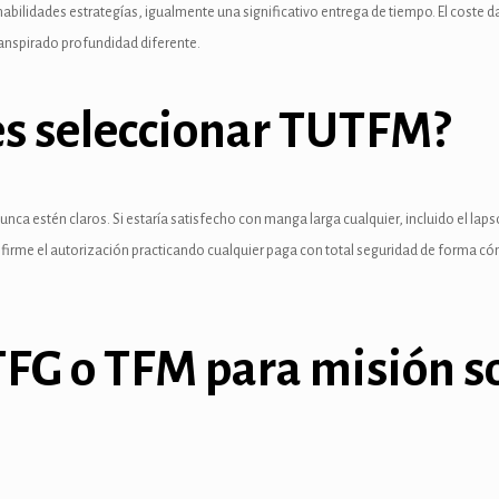
bilidades estrategías, igualmente una significativo entrega de tiempo. El coste 
transpirado profundidad diferente.
tes seleccionar TUTFM?
unca estén claros. Si estaría satisfecho con manga larga cualquier, incluido el lap
onfirme el autorización practicando cualquier paga con total seguridad de forma 
TFG o TFM para misión s