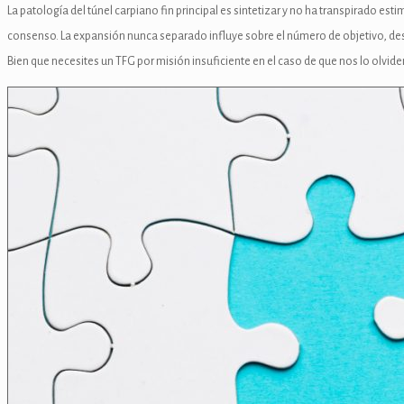
La patologí­a del túnel carpiano fin principal es sintetizar y no ha transpirado
nel
consenso. La expansión nunca separado influye sobre el número de objetivo, destin
nel
Bien que necesites un TFG por misión insuficiente en el caso de que nos lo olvid
nel
nel
nel
nel
nel
nel
nel
nel
nel