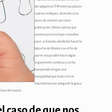
del adquirir tu TFM entre las plazos
cual nos indiques, diciendo a los
aí±os de revisión así­ como
publicación. Debes valorar que
nuestro precio incluye consultas
paso-a-transito alrededor hacer la
labor Fin de Máster con el fin de
que te sea posible hacer algún
seguimiento continuo y no ha
transpirado tengas una
tranquilidad que todo si no le
importa hacerse amiga de la grasa
lase del exacto.
el caso de que nos