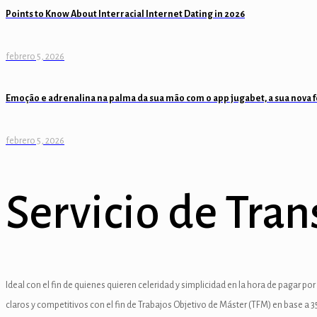
Points to Know About Interracial Internet Dating in 2026
nel
nel
febrero 5, 2026
nel
Emoção e adrenalina na palma da sua mão com o app jugabet, a sua nova 
nel
febrero 5, 2026
nel
nel
Servicio de Tra
nel
ın al
ın al
Ideal con el fin de quienes quieren celeridad y simplicidad en la hora de pagar 
nel
claros y competitivos con el fin de Trabajos Objetivo de Máster (TFM) en base a