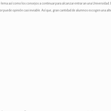
de lema así­ como los consejos a continuar para alcanzar entrar an una Universidad
r puede opinión casi inviable. Así que, gran cantidad de alumnos escogen una alte