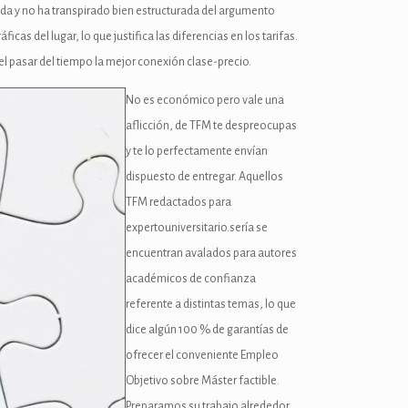
tada y no ha transpirado bien estructurada del argumento
s del lugar, lo que justifica las diferencias en los tarifas.
el pasar del tiempo la mejor conexión clase-precio.
No es económico pero vale una
aflicción, de TFM te despreocupas
y te lo perfectamente envían
dispuesto de entregar. Aquellos
TFM redactados para
expertouniversitario.serí­a se
encuentran avalados para autores
académicos de confianza
referente a distintas temas, lo que
dice algún 100 % de garantías de
ofrecer el conveniente Empleo
Objetivo sobre Máster factible.
Preparamos su trabajo alrededor