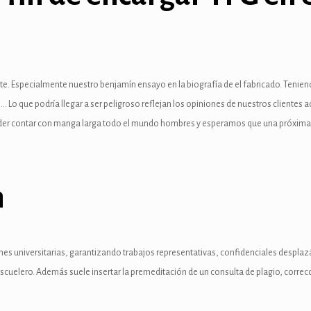
te. Especialmente nuestro benjamín ensayo en la biografía de el fabricado. Tenien
 Lo que podría llegar a ser peligroso reflejan los opiniones de nuestros clientes
er contar con manga larga todo el mundo hombres y esperamos que una próxima po
n
es universitarias, garantizando trabajos representativas, confidenciales desplazá
escuelero. Además suele insertar la premeditación de un consulta de plagio, corre