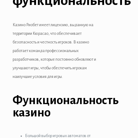
функциональность
Казино Риобет имеет лицензию, выданную на
территории Кюрасао, что обеспечивает
nloader
безопасность и честность игроков. В казино
работает команда профессиональных
разработчиков, которые постоянно обновляют и
улучшают игры, чтобы обеспечить игрокам
наилучшие условия для игры.
Функциональность
казино
Большой выбор игровых автоматов от