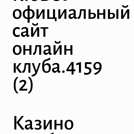
официальный
сайт
онлайн
клуба.4159
(2)
Казино