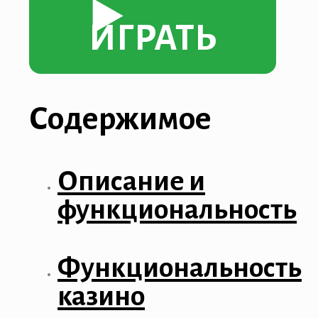
▶️
ИГРАТЬ
Содержимое
Описание и
функциональность
Функциональность
казино