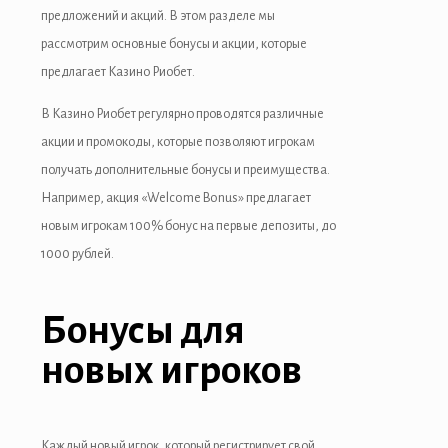
предложений и акций. В этом разделе мы
рассмотрим основные бонусы и акции, которые
предлагает Казино Риобет.
В Казино Риобет регулярно проводятся различные
акции и промокоды, которые позволяют игрокам
получать дополнительные бонусы и преимущества.
Например, акция «Welcome Bonus» предлагает
новым игрокам 100% бонус на первые депозиты, до
1000 рублей.
Бонусы для
новых игроков
Каждый новый игрок, который регистрирует свой