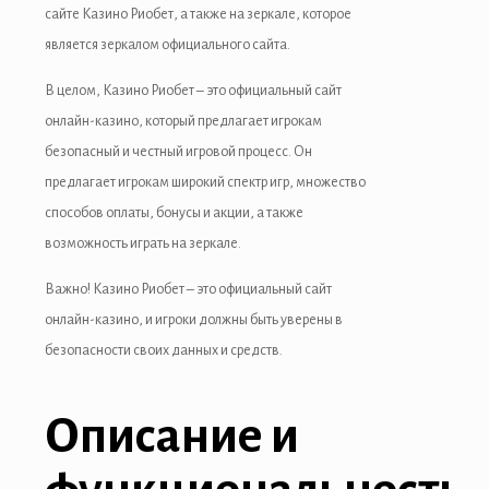
сайте Казино Риобет, а также на зеркале, которое
является зеркалом официального сайта.
В целом, Казино Риобет – это официальный сайт
онлайн-казино, который предлагает игрокам
безопасный и честный игровой процесс. Он
предлагает игрокам широкий спектр игр, множество
способов оплаты, бонусы и акции, а также
возможность играть на зеркале.
Важно! Казино Риобет – это официальный сайт
онлайн-казино, и игроки должны быть уверены в
безопасности своих данных и средств.
Описание и