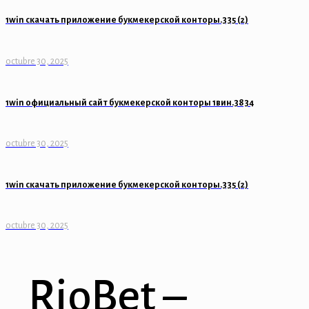
1win скачать приложение букмекерской конторы.335 (2)
octubre 30, 2025
1win официальный сайт букмекерской конторы 1вин.3834
octubre 30, 2025
1win скачать приложение букмекерской конторы.335 (2)
octubre 30, 2025
RioBet –