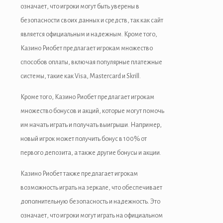
означает, что игроки могут быть уверены в
безопасности своих данных и средств, так как сайт
является официальным и надежным. Кроме того,
Казино Риобет предлагает игрокам множество
способов оплаты, включая популярные платежные
системы, такие как Visa, Mastercard и Skrill.
Кроме того, Казино Риобет предлагает игрокам
множество бонусов и акций, которые могут помочь
им начать играть и получать выигрыши. Например,
новый игрок может получить бонус в 100% от
первого депозита, а также другие бонусы и акции.
Казино Риобет также предлагает игрокам
возможность играть на зеркале, что обеспечивает
дополнительную безопасность и надежность. Это
означает, что игроки могут играть на официальном