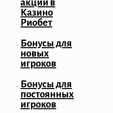
акции в
Казино
Риобет
Бонусы для
новых
игроков
Бонусы для
постоянных
игроков