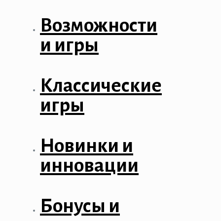
Возможности
и игры
Классические
игры
Новинки и
инновации
Бонусы и