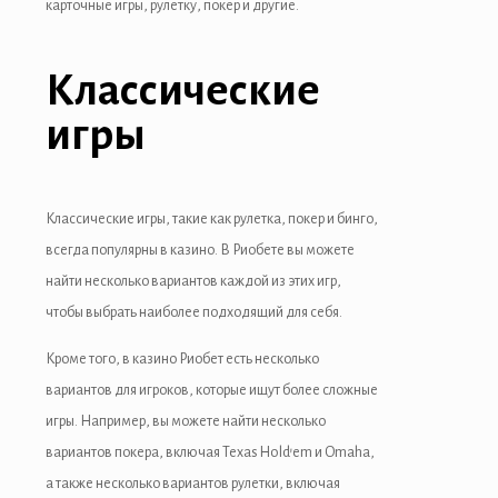
карточные игры, рулетку, покер и другие.
Классические
игры
Классические игры, такие как рулетка, покер и бинго,
всегда популярны в казино. В Риобете вы можете
найти несколько вариантов каждой из этих игр,
чтобы выбрать наиболее подходящий для себя.
Кроме того, в казино Риобет есть несколько
вариантов для игроков, которые ищут более сложные
игры. Например, вы можете найти несколько
вариантов покера, включая Texas Hold’em и Omaha,
а также несколько вариантов рулетки, включая