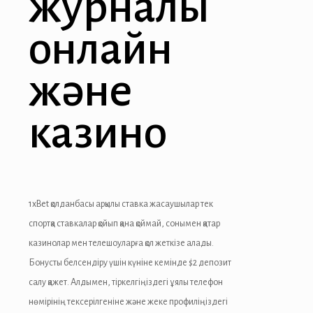
журналы
онлайн
және
казино
1xBet қолданбасы арқылы ставка жасаушылар тек
спортқа ставкалар қойып қана қоймай, сонымен қатар
казинолар мен телешоуларға қол жеткізе алады.
Бонусты белсендіру үшін күніне кемінде $2 депозит
салу қажет. Алдымен, тіркелгіңіздегі ұялы телефон
нөмірінің тексерілгеніне және жеке профиліңіздегі