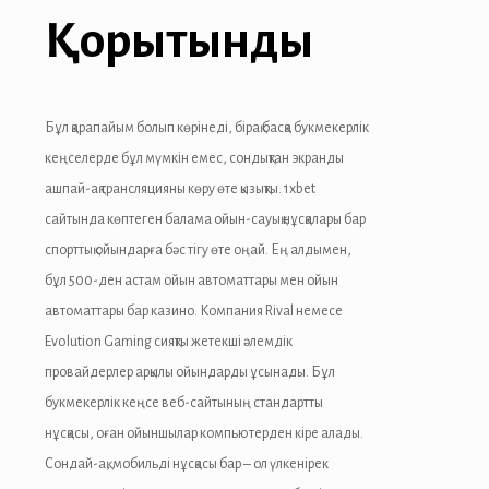
Қорытынды
Бұл қарапайым болып көрінеді, бірақ басқа букмекерлік
кеңселерде бұл мүмкін емес, сондықтан экранды
ашпай-ақ трансляцияны көру өте қызықты. 1xbet
u
сайтында көптеген балама ойын-сауық нұсқалары бар
спорттық ойындарға бәс тігу өте оңай. Ең алдымен,
u
бұл 500-ден астам ойын автоматтары мен ойын
u
автоматтары бар казино. Компания Rival немесе
Evolution Gaming сияқты жетекші әлемдік
u
провайдерлер арқылы ойындарды ұсынады. Бұл
p3 downloader
букмекерлік кеңсе веб-сайтының стандартты
нұсқасы, оған ойыншылар компьютерден кіре алады.
Сондай-ақ, мобильді нұсқасы бар – ол үлкенірек