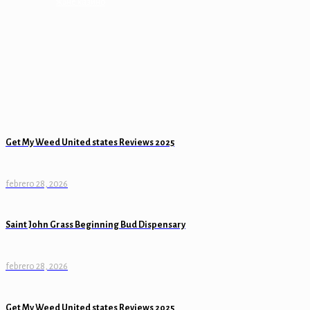
және казино
Get My Weed United states Reviews 2025
febrero 28, 2026
Saint John Grass Beginning Bud Dispensary
febrero 28, 2026
Get My Weed United states Reviews 2025