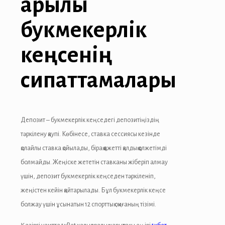
арқылы
букмекерлік
кеңсенің
сипаттамалары
Депозит – букмекерлік кеңседегі депозитіңіздің
тәркілену қаупі. Көбінесе, ставка сессиясы кезінде
қолайлы ставка қойылады, бірақ қажетті қалдық қолжетімді
болмайды. Жеңіске жететін ставканы жіберіп алмау
үшін, депозит букмекерлік кеңседен тәркіленіп,
жеңістен кейін қайтарылады. Бұл букмекерлік кеңсе
болжау үшін ұсынатын 12 спорттық оқиғаның тізімі.