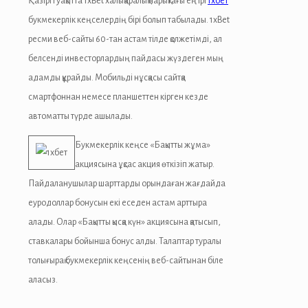
Қазіргі уақытта 1xBet халықаралық нарықтағы ең ірі
1хбет
букмекерлік кеңселердің бірі болып табылады. 1xBet
ресми веб-сайты 60-тан астам тілде қолжетімді, ал
белсенді инвесторлардың пайдасы жүздеген мың
адамды құрайды. Мобильді нұсқасы сайтқа
смартфоннан немесе планшеттен кірген кезде
автоматты түрде ашылады.
Букмекерлік кеңсе «Бақытты жұма»
акциясына ұқсас акция өткізіп жатыр.
Пайдаланушылар шарттарды орындаған жағдайда
еуродоллар бонусын екі еседен астам арттыра
алады. Олар «Бақытты қысқа күн» акциясына қатысып,
ставкалары бойынша бонус алды. Талаптар туралы
толығырақ букмекерлік кеңсенің веб-сайтынан біле
аласыз.