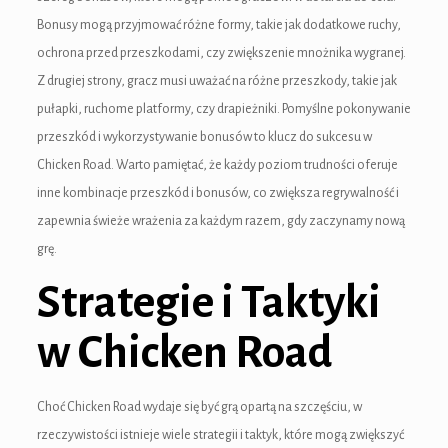
Bonusy mogą przyjmować różne formy, takie jak dodatkowe ruchy,
ochrona przed przeszkodami, czy zwiększenie mnożnika wygranej.
Z drugiej strony, gracz musi uważać na różne przeszkody, takie jak
pułapki, ruchome platformy, czy drapieżniki. Pomyślne pokonywanie
przeszkód i wykorzystywanie bonusów to klucz do sukcesu w
Chicken Road. Warto pamiętać, że każdy poziom trudności oferuje
inne kombinacje przeszkód i bonusów, co zwiększa regrywalność i
zapewnia świeże wrażenia za każdym razem, gdy zaczynamy nową
grę.
Strategie i Taktyki
w Chicken Road
Choć Chicken Road wydaje się być grą opartą na szczęściu, w
rzeczywistości istnieje wiele strategii i taktyk, które mogą zwiększyć