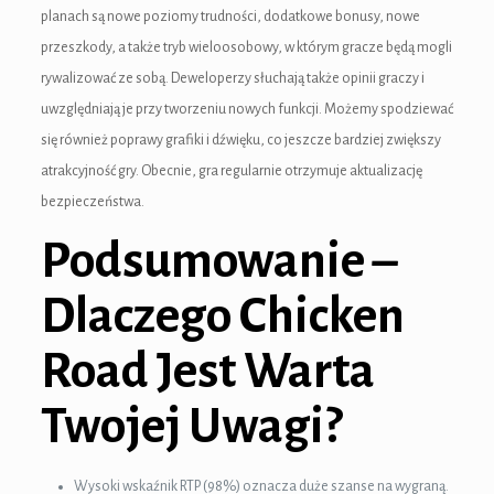
planach są nowe poziomy trudności, dodatkowe bonusy, nowe
przeszkody, a także tryb wieloosobowy, w którym gracze będą mogli
rywalizować ze sobą. Deweloperzy słuchają także opinii graczy i
uwzględniają je przy tworzeniu nowych funkcji. Możemy spodziewać
się również poprawy grafiki i dźwięku, co jeszcze bardziej zwiększy
atrakcyjność gry. Obecnie, gra regularnie otrzymuje aktualizację
bezpieczeństwa.
Podsumowanie –
Dlaczego Chicken
Road Jest Warta
Twojej Uwagi?
Wysoki wskaźnik RTP (98%) oznacza duże szanse na wygraną.