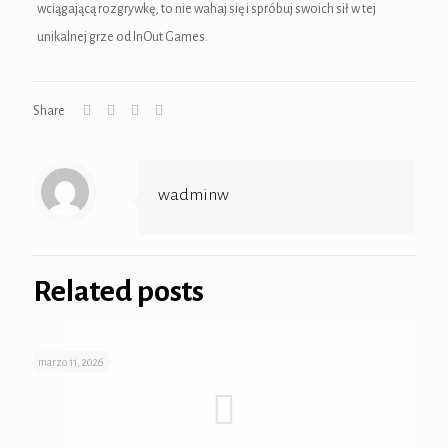
wciągającą rozgrywkę, to nie wahaj się i spróbuj swoich sił w tej
unikalnej grze od InOut Games.
Share
wadminw
Related posts
marzo 11, 2026