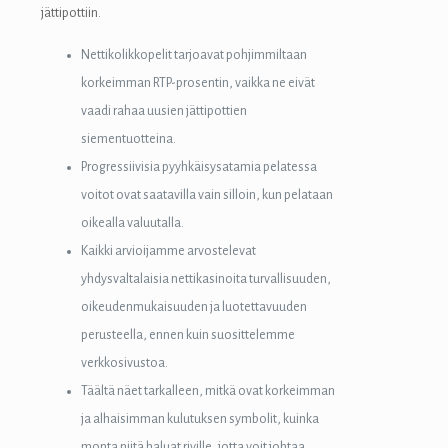
jättipottiin.
Nettikolikkopelit tarjoavat pohjimmiltaan
korkeimman RTP-prosentin, vaikka ne eivät
vaadi rahaa uusien jättipottien
siementuotteina.
Progressiivisia pyyhkäisysatamia pelatessa
voitot ovat saatavilla vain silloin, kun pelataan
oikealla valuutalla.
Kaikki arvioijamme arvostelevat
yhdysvaltalaisia ​​nettikasinoita turvallisuuden,
oikeudenmukaisuuden ja luotettavuuden
perusteella, ennen kuin suosittelemme
verkkosivustoa.
Täältä näet tarkalleen, mitkä ovat korkeimman
ja alhaisimman kulutuksen symbolit, kuinka
monta niitä haluat riville, jotta voit johtaa