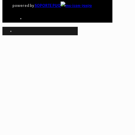
powered by
SOPORTE PUQ