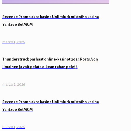
Hacklink panel
Recenze Promo akce kasina Unlimluck místního kasina
Hacklink panel
Yahtzee BetMGM
Hacklink Panel
marzo 1, 2026
Hacklink Panel
Hacklink panel
Thunderstruck parhaat online-kasinot 2024 Ports A on
ilmainen ja voit pelata oikean rahan pelejä
Hacklink panel
Hacklink panel
marzo 2, 2026
Hacklink satın al
Recenze Promo akce kasina Unlimluck místního kasina
Hacklink satın al
Yahtzee BetMGM
Hacklink Panel
marzo 1, 2026