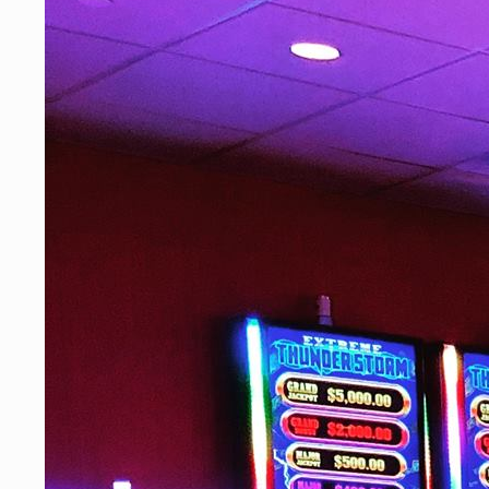
Hacklink panel
Hacklink giriş
vdcasino
vdcasino
deneme bonusu
deneme bonusu
deneme bonusu
deneme bonusu
free youtube mp3 downloader
porno
betebet