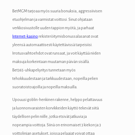
Hacklink panel
BetMGM tarjoaa myös suuria bonuksia, aggressiivisen
etuohjelman ja varmistat voittosi. Sinut ohjataan
Hacklink panel
verkkosivustolle uuden tappion myötä, ja parhaat
Hacklink panel
Internet-kasino
rekisteröitymisbonussalasanat ovat
yleensä automaattisesti käytettävissä tarpeisiisi.
Hacklink panel
Irrotusvaihtoehdot ovat runsaat, ja voit käyttää niiden
Hacklink panel
maksuja korkeintaan muutaman päivän sisällä.
Bet365-uhkapeliyritys tunnetaan myös
Hacklink
tehokkuudestaan ​​ja tarkkuudestaan, nopeilla pelien
Hacklink panel
suoratoistoajoilla ja nopeilla maksuilla.
Hacklink panel
Upouusi goblin-henkinen rakenne, helppo pelattavuus
ja luonnonvaraisten korvikkeiden käyttö tekevät siitä
Hacklink panel
täydellisen pelin niille, jotka etsivät jatkuvia ja
Hacklink panel
nopeampia voittoja. Siinä on erinomaiset 3 kiekon ja 3
voittolinjan asetukset, joissa pelaajat voivat ottaa