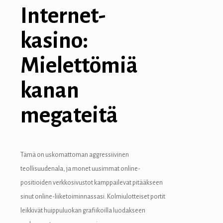
Hacklink panel
Internet-
Hacklink panel
kasino:
Hacklink panel
Mielettömiä
Hacklink Panel
kanan
Hacklink
megateitä
Hacklink
Hacklink
Hacklink panel
Tämä on uskomattoman aggressiivinen
teollisuudenala, ja monet uusimmat online-
Hacklink panel
positioiden verkkosivustot kamppailevat pitääkseen
Hacklink
sinut online-liiketoiminnassasi. Kolmiulotteiset portit
leikkivät huippuluokan grafiikoilla luodakseen
Hacklink