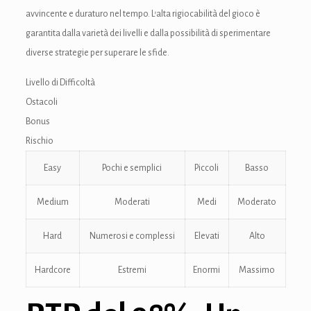
avvincente e duraturo nel tempo. L’alta rigiocabilità del gioco è
garantita dalla varietà dei livelli e dalla possibilità di sperimentare
diverse strategie per superare le sfide.
Livello di Difficoltà
Ostacoli
Bonus
Rischio
Easy
Pochi e semplici
Piccoli
Basso
Medium
Moderati
Medi
Moderato
Hard
Numerosi e complessi
Elevati
Alto
Hardcore
Estremi
Enormi
Massimo
wnloader