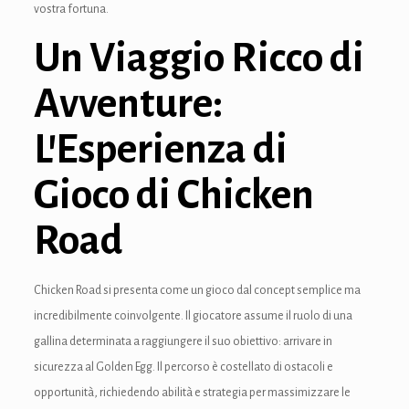
vostra fortuna.
Un Viaggio Ricco di
Avventure:
L’Esperienza di
Gioco di Chicken
Road
Chicken Road si presenta come un gioco dal concept semplice ma
incredibilmente coinvolgente. Il giocatore assume il ruolo di una
gallina determinata a raggiungere il suo obiettivo: arrivare in
sicurezza al Golden Egg. Il percorso è costellato di ostacoli e
opportunità, richiedendo abilità e strategia per massimizzare le