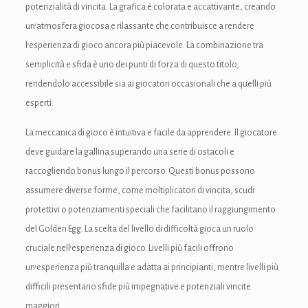
potenzialità di vincita. La grafica è colorata e accattivante, creando
un’atmosfera giocosa e rilassante che contribuisce a rendere
l’esperienza di gioco ancora più piacevole. La combinazione tra
semplicità e sfida è uno dei punti di forza di questo titolo,
rendendolo accessibile sia ai giocatori occasionali che a quelli più
esperti.
La meccanica di gioco è intuitiva e facile da apprendere. Il giocatore
deve guidare la gallina superando una serie di ostacoli e
raccogliendo bonus lungo il percorso. Questi bonus possono
assumere diverse forme, come moltiplicatori di vincita, scudi
protettivi o potenziamenti speciali che facilitano il raggiungimento
del Golden Egg. La scelta del livello di difficoltà gioca un ruolo
cruciale nell’esperienza di gioco. Livelli più facili offrono
un’esperienza più tranquilla e adatta ai principianti, mentre livelli più
difficili presentano sfide più impegnative e potenziali vincite
maggiori.