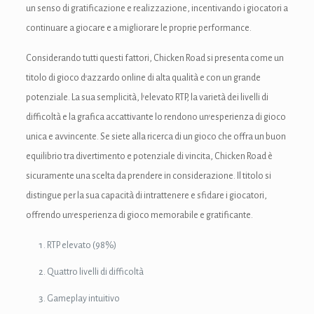
un senso di gratificazione e realizzazione, incentivando i giocatori a
continuare a giocare e a migliorare le proprie performance.
Considerando tutti questi fattori, Chicken Road si presenta come un
titolo di gioco d’azzardo online di alta qualità e con un grande
potenziale. La sua semplicità, l’elevato RTP, la varietà dei livelli di
difficoltà e la grafica accattivante lo rendono un’esperienza di gioco
unica e avvincente. Se siete alla ricerca di un gioco che offra un buon
equilibrio tra divertimento e potenziale di vincita, Chicken Road è
sicuramente una scelta da prendere in considerazione. Il titolo si
distingue per la sua capacità di intrattenere e sfidare i giocatori,
offrendo un’esperienza di gioco memorabile e gratificante.
RTP elevato (98%)
Quattro livelli di difficoltà
Gameplay intuitivo