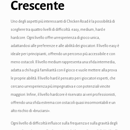
Crescente
Uno degli aspetti più interessanti di Chicken Road è la possibilità di
scegliere tra quattro livelli di difficoltà: easy, medium, hard e
hardcore. Ogni livello offre un’esperienza di gioco unica,
adattandosi alle preferenze e alle abilità dei giocatori. Il livello easy è
ideale per i principianti, offrendo un percorso più accessibile e con
meno ostacoli. Il livello medium rappresenta una sfida intermedia,
adatta a chi ha già familiarità con il gioco e vuole mettere alla prova
le proprie abilità. Il livello hard è pensato per i giocatori esperti, che
cercano un’esperienza più impegnativa e con potenziali vincite
maggiori. Infine, il livello hardcore è riservato ai veri professionisti,
offrendo una sfida estrema con ostacoli quasi insormontabili e un
alto rischio di «bruciarsi».
Ogni livello di difficoltà influisce sulla frequenza e sulla gravità degli