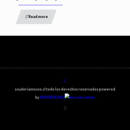
Read more
scuderiamosso.cl todo los derechos reservados powered
by
SOPORTE PUQ