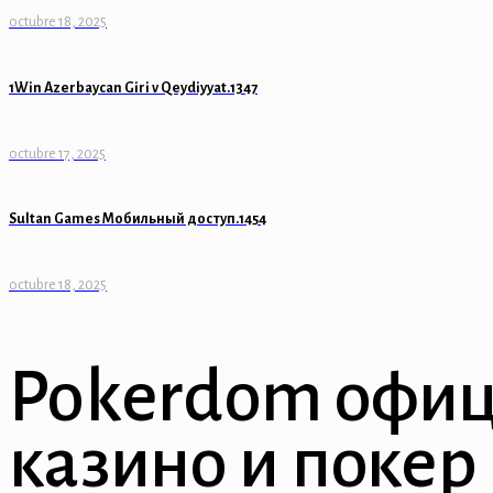
octubre 18, 2025
el
el
1Win Azerbaycan Giri v Qeydiyyat.1347
el
octubre 17, 2025
el
Sultan Games Мобильный доступ.1454
el
el
octubre 18, 2025
el
 al
Pokerdom офиц
 al
казино и покер
el