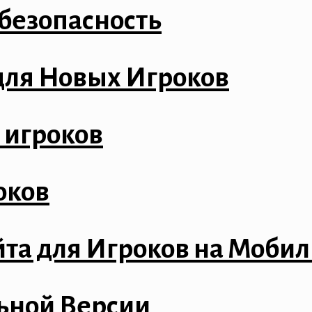
безопасность
для Новых Игроков
 игроков
оков
та для Игроков на Мобил
ьной Версии