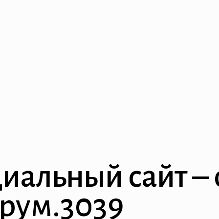
иальный сайт –
 рум.3039