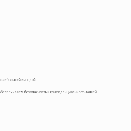
с наибольшей выгодой.
ы обеспечиваем безопасность и конфиденциальность вашей