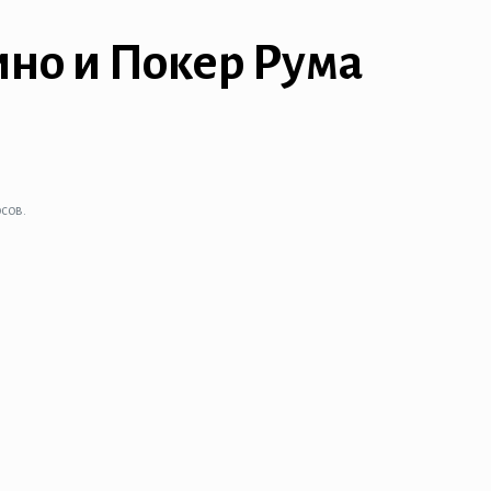
но и Покер Рума
сов.