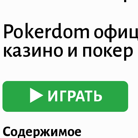
el
el
Pokerdom офиц
el
el
казино и покер
el
el
el
▶️ ИГРАТЬ
el
el
el
Содержимое
el