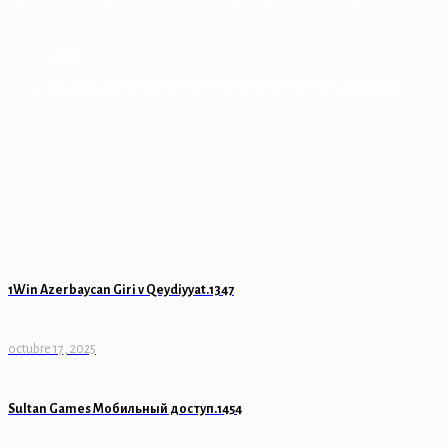
el
News
el
Pokerdom официальный сайт – онлайн казино и покер рум.3039
el
el
el
el
el
1Win Azerbaycan Giri v Qeydiyyat.1347
el
octubre 17, 2025
el
el
Sultan Games Мобильный доступ.1454
el