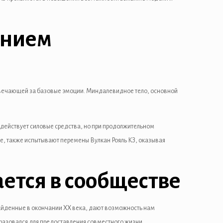
ением
твечающей за базовые эмоции. Миндалевидное тело, основной
адействует силовые средства, но при продолжительном
е, также испытывают перемены Вулкан Рояль КЗ, оказывая
ается в сообществе
айденные в окончании XX века, дают возможность нам
разовался для предоставления совместного жизни.