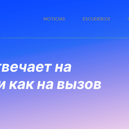
NOTICIAS
ESCUDEROS
твечает на
 как на вызов