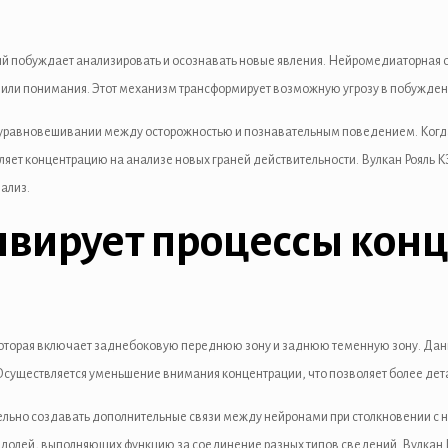
 побуждает анализировать и осознавать новые явления. Нейромедиаторная ор
или понимания. Этот механизм трансформирует возможную угрозу в побуждени
 уравновешивании между осторожностью и познавательным поведением. Когда 
ляет концентрацию на анализе новых граней действительности. Вулкан Рояль КЗ
ализ.
ивирует процессы кон
 которая включает заднебоковую переднюю зону и заднюю теменную зону. Дан
 Осуществляется уменьшение внимания концентрации, что позволяет более д
ельно создавать дополнительные связи между нейронами при столкновении с 
 долей, выполняющих функцию за соединение разных типов сведений. Вулкан 