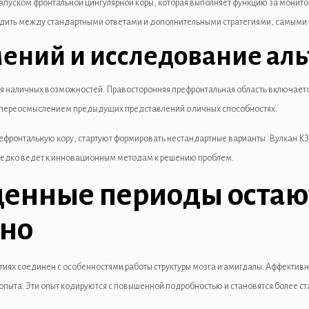
пуском фронтальной цингулярной коры, которая выполняет функцию за монит
одить между стандартными ответами и дополнительными стратегиями, самыми
ений и исследование ал
я наличных возможностей. Правосторонняя префронтальная область включает
 переосмыслением предыдущих представлений о личных способностях.
рефронтальную кору, стартуют формировать нестандартные варианты. Вулкан 
редко ведет к инновационным методам к решению проблем.
енные периоды остают
тно
ях соединен с особенностями работы структуры мозга и амигдалы. Аффективн
пыта. Эти опыт кодируются с повышенной подробностью и становятся более с