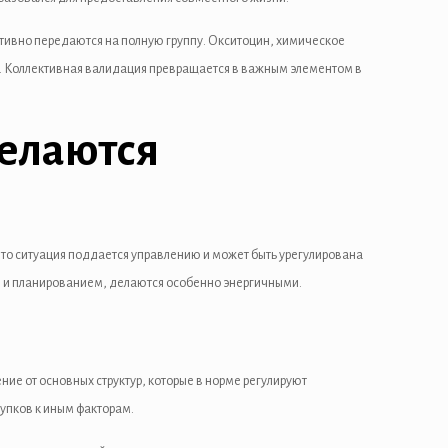
тивно передаются на полную группу. Окситоцин, химическое
. Коллективная валидация превращается в важным элементом в
делаются
что ситуация поддается управлению и может быть урегулирована
й и планированием, делаются особенно энергичными.
е от основных структур, которые в норме регулируют
упков к иным факторам.