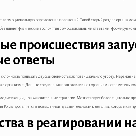
т за эмоциональную определение положений. Такой старый раздел органа моме
 объединяет физические восприятия с эмоциональными ответами, формируя ко
ые происшествия запу
е ответы
склонность понимать двусмысленность как потенциальную угрозу. Нервная н
ла в организме. Данные соединения подготавливают организм к стремительному
одификации, но и мыслительные стратегии. Мозг стартует более тщательно п
 Рояль проявляется в повышенной чувствительности к деталям, которые как пр
тва в реагировании 