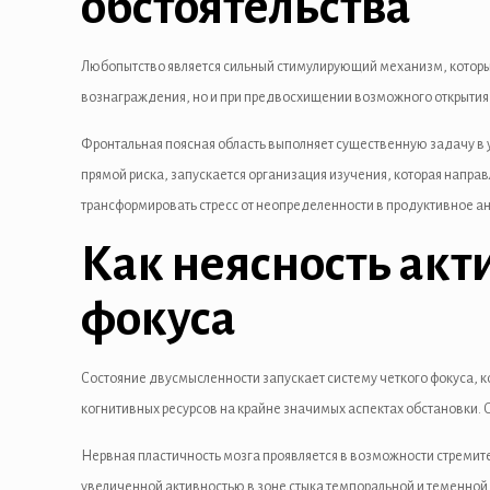
обстоятельства
el
Любопытство является сильный стимулирующий механизм, который
el
вознаграждения, но и при предвосхищении возможного открытия 
el
Фронтальная поясная область выполняет существенную задачу в
el
прямой риска, запускается организация изучения, которая направ
трансформировать стресс от неопределенности в продуктивное ан
el
Как неясность акт
el
фокуса
el
el
Состояние двусмысленности запускает систему четкого фокуса,
el
когнитивных ресурсов на крайне значимых аспектах обстановки.
el
Нервная пластичность мозга проявляется в возможности стремит
увеличенной активностью в зоне стыка темпоральной и теменной