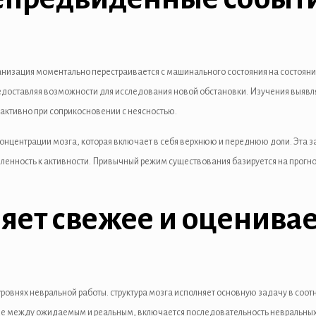
низация моментально перестраивается с машинального состояния на состояние
оставляя возможности для исследования новой обстановки. Изучения выявляют
 активно при соприкосновении с неясностью.
онцентрации мозга, которая включает в себя верхнюю и переднюю доли. Эта 
ленность к активности. Привычный режим существования базируется на прогн
яет свежее и оценивае
уровнях невральной работы. структура мозга исполняет основную задачу в с
ие между ожидаемым и реальным, включается последовательность невральных