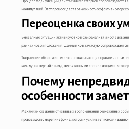
Процесс модификации действенных паттернов сопровождается за
el
манипуляций. Этот процесс дает возможность эффективно перех
el
Переоценка своих ум
Внезапные ситуации активируют ход самоанализа и исследовани
рамках новой положения. Данный ход зачастую сопровождается
Творческие области интеллекта, охватывающие правое часть и п
между, на первый взгляд, несвязанными составляющими, что не
Почему непредвид
особенности заме
n al
el
Механизм создания отчетливых воспоминаний о внезапных событи
el
производство норэпинефрина, который усиливает консолидацию о
el