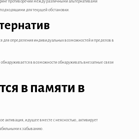
оринг противоречий между различными альтернативами
 подходящими для текущей обстановки.
ьтернатив
ся для определения индивидуальных возможностей и пределов в
КЗ обнаруживается в возможности обнаруживать внезапные связи
ся в памяти в
ое активация, идущее вместе с неясностью, активирует
табильными к забыванию.