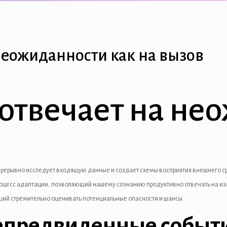
неожиданности как на вызов
 отвечает на не
прерывно исследует входящую данные и создает схемы восприятия внешнего с
цесс адаптации, позволяющий нашему сознанию продуктивно отвечать на изм
ий стремительно оценивать потенциальные опасности и шансы.
епредвиденные событ