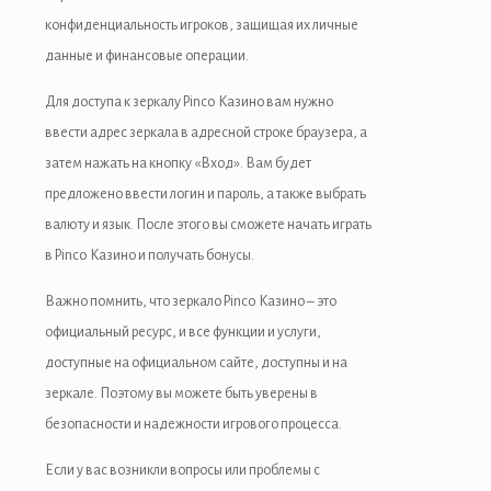
конфиденциальность игроков, защищая их личные
данные и финансовые операции.
Для доступа к зеркалу Pinco Казино вам нужно
ввести адрес зеркала в адресной строке браузера, а
затем нажать на кнопку «Вход». Вам будет
предложено ввести логин и пароль, а также выбрать
валюту и язык. После этого вы сможете начать играть
в Pinco Казино и получать бонусы.
Важно помнить, что зеркало Pinco Казино – это
официальный ресурс, и все функции и услуги,
доступные на официальном сайте, доступны и на
зеркале. Поэтому вы можете быть уверены в
безопасности и надежности игрового процесса.
Если у вас возникли вопросы или проблемы с