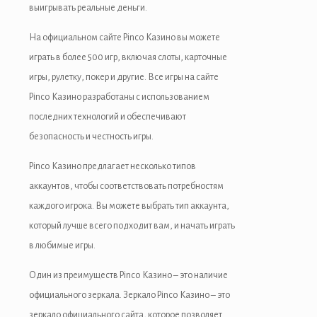
выигрывать реальные деньги.
На официальном сайте Pinco Казино вы можете
играть в более 500 игр, включая слоты, карточные
игры, рулетку, покер и другие. Все игры на сайте
iriş
Pinco Казино разработаны с использованием
последних технологий и обеспечивают
безопасность и честность игры.
Pinco Казино предлагает несколько типов
аккаунтов, чтобы соответствовать потребностям
каждого игрока. Вы можете выбрать тип аккаунта,
который лучше всего подходит вам, и начать играть
в любимые игры.
Один из преимуществ Pinco Казино – это наличие
официального зеркала. Зеркало Pinco Казино – это
зеркало официального сайта, которое позволяет