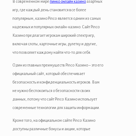
В современном мире
пинко онлайн казино
азартных
игр, где каждый день становится все более
популярным, казино Pinco является одним из самых
надежных и популярных онлайн-казино. Сайт Pinco
Казино предлагает игрокам широкий спектр игр,
включая слоты, карточные игры, рулетку и другие,
что позволяет каждому найти что-то для себя.
Один из главных преимуществ Pinco Казино – это его
официальный сайт, который обеспечивает
безопасность и конфиденциальность игроков. Вам
не нужно беспокоиться о безопасности своих
данных, потому что сайт Pinco Казино использует
современные технологии для защиты информации.
Кроме того, на официальном сайте Pinco Казино
доступны различные бонусы и акции, которые