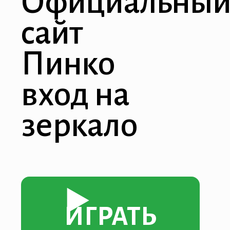
Официальны
сайт
Пинко
вход на
зеркало
▶️
ИГРАТЬ