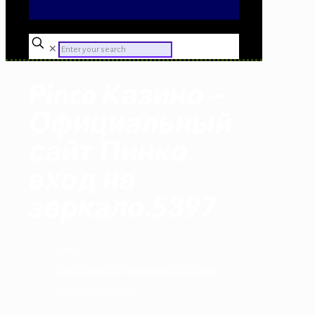
✕
Pinco Казино –
Официальный
сайт Пинко
вход на
зеркало.5397
News
Pinco Казино – Официальный сайт Пинко
вход на зеркало.5397