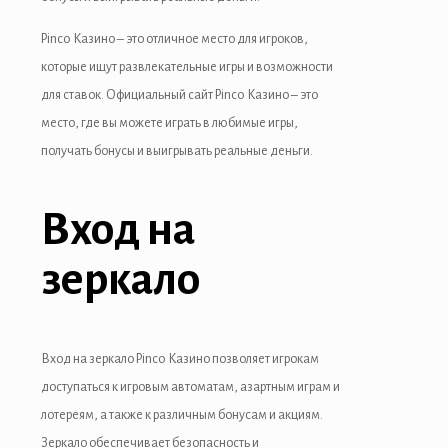
Pinco Казино – это отличное место для игроков,
которые ищут развлекательные игры и возможности
для ставок. Официальный сайт Pinco Казино – это
место, где вы можете играть в любимые игры,
получать бонусы и выигрывать реальные деньги.
Вход на
зеркало
Вход на зеркало Pinco Казино позволяет игрокам
доступаться к игровым автоматам, азартным играм и
лотереям, а также к различным бонусам и акциям.
Зеркало обеспечивает безопасность и