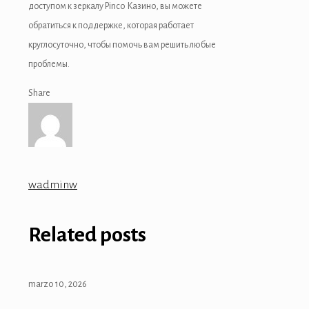
доступом к зеркалу Pinco Казино, вы можете
обратиться к поддержке, которая работает
круглосуточно, чтобы помочь вам решить любые
проблемы.
Share
wadminw
Related posts
marzo 10, 2026