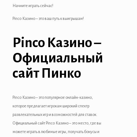
Начните играть сейчас!
Pinco Казино – это ваш путь к выигрышам!
Pinco Казино –
Официальный
сайт Пинко
Pinco Казино – это популярное онлайн-казино,
которое предлагает игрокам широкий спектр
развлекательных игр и возможностей для ставок.
Официальный сайт Pinco Казино – это место, где вы
можете играть в любимые игры, получать бонусы и