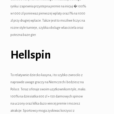
rynku i zapewnia przystepna premie na inicjuj � 100%
w 1000 zl poniewaz pierwszej wplaty oraz l% na 1000
zl przy drugiej wplacie. Takze jest to mozliwe liczyc na
rozne style turnieje, szybka obsluge wlasciciela oraz
potezna baze gier.
 al
l
Hellspin
l
l
To relatywnie dziecko kasyna, i to szybko zwrocilo z
l
naprawde uwage graczy na Niemczech i bedziesz na
Polsce. Teraz oferuje swoim uzytkownikom tyle, maks.
l
100% na dziesiatka 600 zl + 150 darmowych spinow
l
na uczony oraz kilka duzo wiecej premie i mozesz
atrakcje. Sportowcy moga zyskiwac korzysci z
l