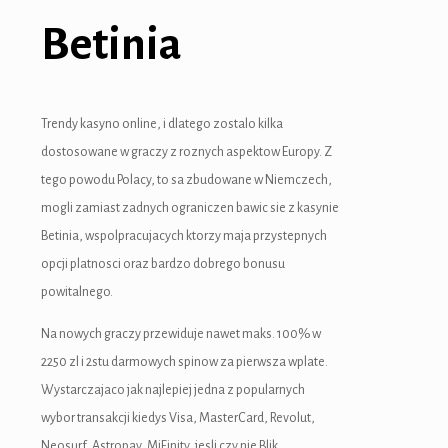
l
Betinia
Trendy kasyno online, i dlatego zostalo kilka
dostosowane w graczy z roznych aspektow Europy. Z
tego powodu Polacy, to sa zbudowane w Niemczech,
usu
mogli zamiast zadnych ograniczen bawic sie z kasynie
usu
Betinia, wspolpracujacych ktorzy maja przystepnych
opcji platnosci oraz bardzo dobrego bonusu
usu
powitalnego.
usu
Na nowych graczy przewiduje nawet maks. 100% w
 mp3 downloader
2250 zl i 2stu darmowych spinow za pierwsza wplate.
Wystarczajaco jak najlepiej jedna z popularnych
wybor transakcji kiedys Visa, MasterCard, Revolut,
Neosurf, Astropay, MiFinity, jesli czy nie Blik.