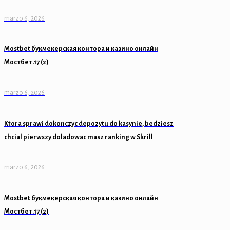
l
marzo 6, 2026
l
Mostbet букмекерская контора и казино онлайн
l
Мостбет.17 (2)
l
marzo 6, 2026
l
Ktora sprawi dokonczyc depozytu do kasynie, bedziesz
l
chcial pierwszy doladowac masz ranking w Skrill
l
marzo 6, 2026
 al
 al
Mostbet букмекерская контора и казино онлайн
Мостбет.17 (2)
l