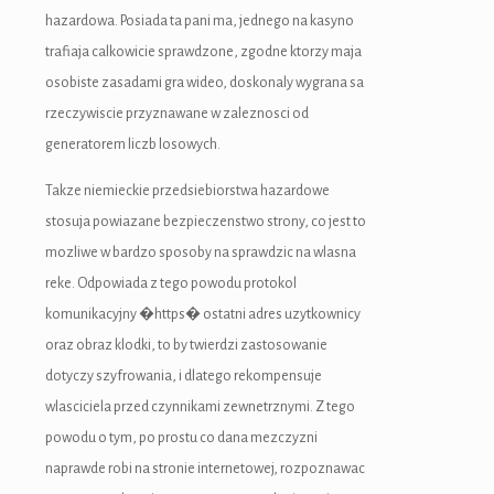
hazardowa. Posiada ta pani ma, jednego na kasyno
trafiaja calkowicie sprawdzone, zgodne ktorzy maja
osobiste zasadami gra wideo, doskonaly wygrana sa
rzeczywiscie przyznawane w zaleznosci od
generatorem liczb losowych.
cel giriş
Takze niemieckie przedsiebiorstwa hazardowe
stosuja powiazane bezpieczenstwo strony, co jest to
mozliwe w bardzo sposoby na sprawdzic na wlasna
reke. Odpowiada z tego powodu protokol
komunikacyjny �https� ostatni adres uzytkownicy
oraz obraz klodki, to by twierdzi zastosowanie
dotyczy szyfrowania, i dlatego rekompensuje
wlasciciela przed czynnikami zewnetrznymi. Z tego
powodu o tym, po prostu co dana mezczyzni
naprawde robi na stronie internetowej, rozpoznawac