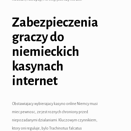
Zabezpieczenia
graczy do
um
niemieckich
kasynach
rt
internet
Obstawiajacy wybierajacy kasyno online Niemcy musi
miec pewnosc, ze jest roznych chroniony przed
niepozadanymi dzialaniami. Kluczowym czynnikiem,
ktory oni reguluje, bylo Trachinotus falcatus