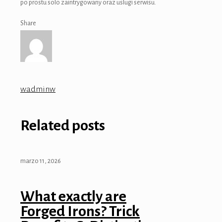
po prostu solo zaintrygowany oraz uslugi serwisu.
et
Share
iş
wadminw
l
Related posts
marzo 11, 2026
What exactly are
Forged Irons? Trick