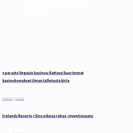
7 Sins paikka 1 Uuden-Seelannin dollarin
minimitalletus
5 parasta Vegasin kasinoa: Kattava Suurimmat
kasinobonukset ilman talletusta kirja
l
enero 3, 2026
l
Irelands Resorts 7 Sins oikeaa rahaa -myyntisivusto