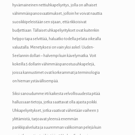
hyvämaineinen nettiuhkapeliyritys, jolla on alhaiset
vähimmäispanosvaatimukset, jolloin he voivat nauttia
suosikkipeleistään sen sijaan, että rikkoisivat
budjettiaan. Tällaiset uhkapeliyritykset ovat kuitenkin
helppo tapa selvittää, haluatko todella pelata oikealla
l giriş
valuutalla. Menetyksesi on vain yksi askel: Uuden-
Seelannin dollari – halvempi kuin kävelymatka. Voit
kokeilla 5 dollarin vähimmäispanostusuhkapelejä,
joissa kannustimet ovat korkeammat ja terminologia
on hieman ystävällisempää.
Siksi sanoudumme irti kaikesta velvollisuudesta pitää
hallussaan tietoja, jotka saattavat olla ajasta poikki.
Uhkapeliyritykset, jotka vaativat vähintään vaiheen 3
ylittämistä, tarjoavat yleensä enemmän
pankkipalveluita ja suuremman valikoiman pelejä kuin