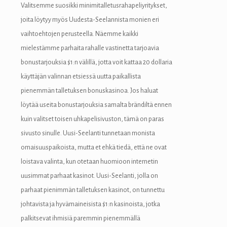
Valitsemme suosikki minimitalletusrahapeliyritykset,
joita löytyy myös Uudesta-Seelannista monien eri
vaihtoehtojen perusteella. Näemme kaikki
mielestämme parhaita rahalle vastinetta tarjoavia
bonustarjouksia $1:n välillä, jotta voit kattaa 20 dollaria
käyttäjän valinnan etsiessä uutta paikallista
pienemmän talletuksen bonuskasinoa. Jos haluat
u
löytää useita bonustarjouksia samalta brändiltä ennen
u
kuin valitset toisen uhkapelisivuston, tämä on paras
sivusto sinulle. Uusi-Seelanti tunnetaan monista
u
omaisuuspaikoista, mutta et ehkä tiedä, että ne ovat
u
loistava valinta, kun otetaan huomioon internetin
uusimmat parhaat kasinot. Uusi-Seelanti, jolla on
p3 downloader
parhaat pienimmän talletuksen kasinot, on tunnettu
johtavista ja hyvämaineisista $1:n kasinoista, jotka
palkitsevat ihmisiä paremmin pienemmällä