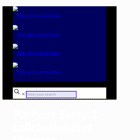
ri
✕
Parhaat $step 1 -
talletuskasinot
Uudessa-