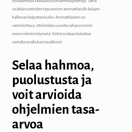
noudatettava vastuullisia pelaamiskäytäntöjä. Tämä
sisältää tuotteiden tarjoamisen ammattilaisille kulujen
hallinnan helpottamiseksi. Ammattilaisten on
varmistettava, että heidän suosittu rahansa toimii
ennen rekisteröitymistä. Voitot voidaan kotiuttaa
samalla tavalla kuin tavallisesti.
Selaa hahmoa,
puolustusta ja
voit arvioida
ohjelmien tasa-
arvoa