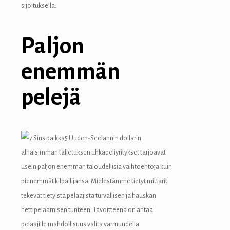
sijoituksella.
Paljon
enemmän
pelejä
5 Uuden-Seelannin dollarin
alhaisimman talletuksen uhkapeliyritykset tarjoavat
usein paljon enemmän taloudellisia vaihtoehtoja kuin
pienemmät kilpailijansa. Mielestämme tietyt mittarit
tekevät tietyistä pelaajista turvallisen ja hauskan
nettipelaamisen tunteen. Tavoitteena on antaa
pelaajille mahdollisuus valita varmuudella