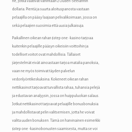
ne, jotka vaativat vähintään 2 Uuden-Seelannin
dollaria. Pientä ja suurta aloituspanosta vastaan ​​
pelaajilla on pääsy laajaan pelivalikoimaan, jossa on
sekä pelaajien suosimia että uusia julkaisuja.
Paikallinen oikean rahan $step one -kasino tarjoaa
kuitenkin pelaajille pääsyn oikeisiin voittoihin ja
todelliset voitot ovat mahdollisia. Tällaiset
järjestelmät eivät ainoastaan ​​tarjoa matalia panoksia,
vaan ne myös toimivat täyden palvelun
vedonlyöntikeskuksina. Kokeneet oikean rahan
nettikasinot tarjoavat turvallista rahaa, tuhansia pelejä
ja edustavan analyysin, jossa on huippuluokan salaus.
Jotkut nettikasinot tarjoavat pelaajille bonusbonuksia
ja mahdollistavat pelin valitsemisen, jotta he voivat
valita uuden bonuksen. Tämä on harvinainen esimerkki
$step one -kasinobonusten saamisesta, mutta se voi