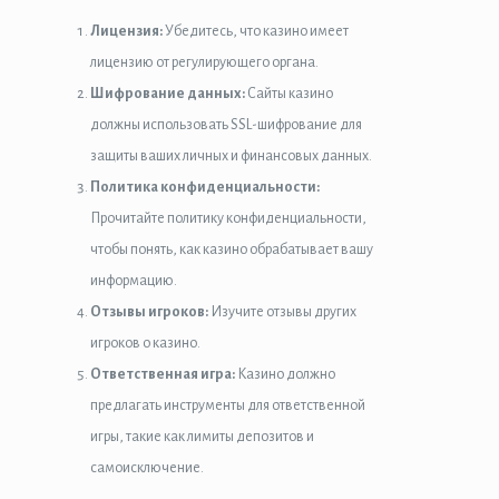
Лицензия:
Убедитесь, что казино имеет
лицензию от регулирующего органа.
Шифрование данных:
Сайты казино
должны использовать SSL-шифрование для
защиты ваших личных и финансовых данных.
Политика конфиденциальности:
Прочитайте политику конфиденциальности,
чтобы понять, как казино обрабатывает вашу
информацию.
Отзывы игроков:
Изучите отзывы других
игроков о казино.
Ответственная игра:
Казино должно
предлагать инструменты для ответственной
игры, такие как лимиты депозитов и
самоисключение.