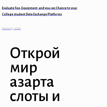
Evaluate Fee, Equipment, and you can Chance to your
College student Date Exchange Platforms
marzo 9, 2026
Открой
мир
азарта
слоты и