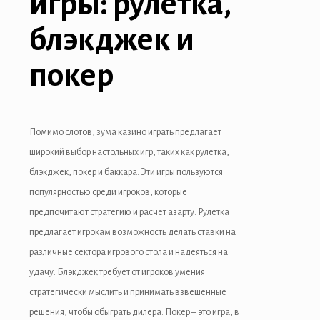
игры: рулетка,
блэкджек и
покер
Помимо слотов, зума казино играть предлагает
широкий выбор настольных игр, таких как рулетка,
блэкджек, покер и баккара. Эти игры пользуются
популярностью среди игроков, которые
предпочитают стратегию и расчет азарту. Рулетка
предлагает игрокам возможность делать ставки на
различные сектора игрового стола и надеяться на
удачу. Блэкджек требует от игроков умения
стратегически мыслить и принимать взвешенные
решения, чтобы обыграть дилера. Покер – это игра, в