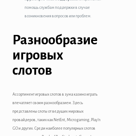
помощь службам поддержки в случае
возникновения вопросов или проблем.
Разнообразие
игровых
слотов
Ассортимент игровых слотов в зума казино играть
впечатляет своим разнообразием. Здесь
представлены слоты от ведущих мировых
провайдеров, таких как NetEnt, Microgaming, Play’n
GO и других. Среди наиболее популярных слотов