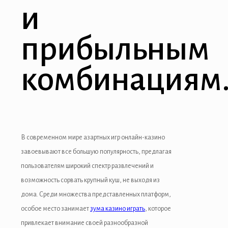
и
прибыльным
комбинациям
В современном мире азартных игр онлайн-казино
завоевывают все большую популярность, предлагая
пользователям широкий спектр развлечений и
возможность сорвать крупный куш, не выходя из
дома. Среди множества представленных платформ,
особое место занимает
зума казино играть
, которое
привлекает внимание своей разнообразной