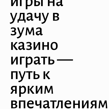
игры на
удачу в
зума
казино
играть —
путь к
ярким
впечатлениям