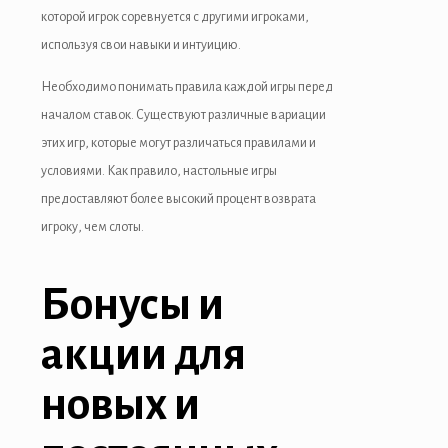
которой игрок соревнуется с другими игроками,
используя свои навыки и интуицию.
Необходимо понимать правила каждой игры перед
началом ставок. Существуют различные вариации
этих игр, которые могут различаться правилами и
условиями. Как правило, настольные игры
предоставляют более высокий процент возврата
игроку, чем слоты.
Бонусы и
акции для
новых и