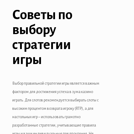
Советы по
выбору
стратегии
игры
Выбор правильной стратегии игры является важным
фактором для достижения успеха в зума казино
играть. Для слотов рекомендуется выбирать слоты с
высоким процентом возврата игроку (RTP), а для
настольных игр – использовать грамотно
разработанные стратегии, учитывающие правила
игры и ваши индивидуальные предпочтения. Не