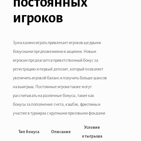
постоянных
игроков
Зума казино играть привлекает игроков щедрыми
бонусными предложениями и акциями. Новым
игрокам предлагается приветственный бонус за
регистрацию и первый депозит, который позволяет
увеличить игровой баланс и получить больше шансов
на выигрыш. Постоянные игроки также могут
рассчитывать на различные бонусы, такие как
бонусы за пополнение счета, кэшбэк, фриспины и
участие в турнирах с крупными призовыми фондами.
Условия
Тип бонуса
Описание
отыгрыша