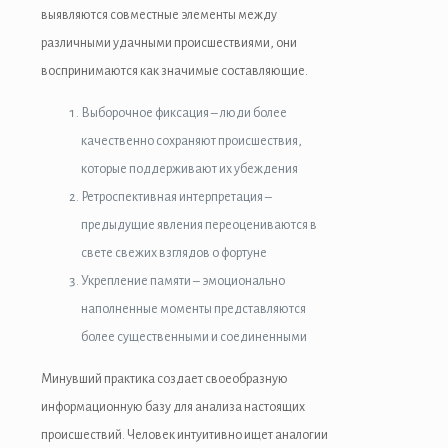
ca escort
выявляются совместные элементы между
различными удачными происшествиями, они
ahis
воспринимаются как значимые составляющие.
anbet
Выборочное фиксация – люди более
anbet
качественно сохраняют происшествия,
которые поддерживают их убеждения
kici
Ретроспективная интерпретация –
et
предыдущие явления переоцениваются в
свете свежих взглядов о фортуне
Укрепление памяти – эмоционально
t
наполненные моменты представляются
более существенными и соединенными
nbet güncel giriş
Минувший практика создает своеобразную
ino
информационную базу для анализа настоящих
lot
происшествий. Человек интуитивно ищет аналогии