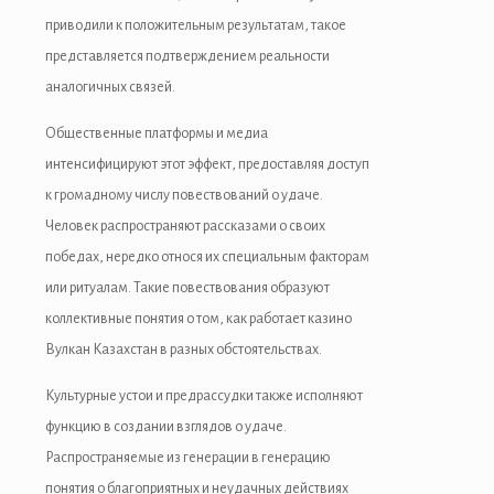
приводили к положительным результатам, такое
представляется подтверждением реальности
аналогичных связей.
Общественные платформы и медиа
интенсифицируют этот эффект, предоставляя доступ
к громадному числу повествований о удаче.
Человек распространяют рассказами о своих
победах, нередко относя их специальным факторам
или ритуалам. Такие повествования образуют
коллективные понятия о том, как работает казино
Вулкан Казахстан в разных обстоятельствах.
Культурные устои и предрассудки также исполняют
функцию в создании взглядов о удаче.
Распространяемые из генерации в генерацию
понятия о благоприятных и неудачных действиях