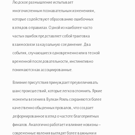
Людское размышление испытывает
многочисленным познавательным изменениям,
которые содействуют образованию ошибочных
взглядов о правилах. Одной из наиболее часто
частых ошибок представляет собой трактовка
взаимосвязи за каузальную соединение. Два
события, случающиеся одновременно или в тесной
временной последовательности, инстинктивно
понимаются как ассоциированные.
Влияние присутствия принуждает преувеличивать
шанс происшествий, которые легко вспомнить. Яркие
моменты везения в Вулкан Рояль сохраняются более
качественно обыденных провалов, что создает
деформированное взгляд о частоте благоприятных
финалов. Аналогично работает и влияние новизны –
современные явления выглядят более важными и