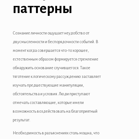
паттерны
nk panel
nk
nk
Сознание личности ощущает неудобство от
двусмысленности и беспорядочности событий. В
cklink
момент когда совершается что-то хорошее,
nk
естественным образом формируется стремление
обнаружить основание случившегося. Такое
nk
тяготение к логическому рассуждению заставляет
nk satın al
изучать предшествующие манипуляции,
обстоятельства и условия. Люди приступают
nk panel
отмечать составляющие, которые имели
nk panel
возможность воздействовать на благоприятный
результат.
nk panel
Необходимость в разъяснениях столь мощна, что
nk panel