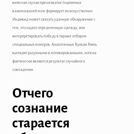
включая случаи при нехватке подлинных
nk panel
взаимосвязей мозг формирует их искусственно.
Индивид может связать удачную обнаружение с
nk panel
тем, что надел определенную одежду, или
nk panel
интерпретировать победу в тираже отбором
специальных номеров. Аналогичные Вулкан Рояль
nk panel
выглядят разумными и мотивированными, хотя на
nk panel
фактически являются результат случайного
совпадения.
nk panel
nk panel
Отчего
nk panel
сознание
nk
старается
nk panel