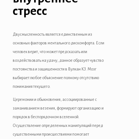
стресс
Двусмысленность является единственным из
основных факторов ментального дискомфорта. Если
человек верит, что может предсказать или
воздействовать на удачу, данное образует чувство
постоянства и защищенности в Вулкан КЗ. Мозг
выбирает любое объяснение полному отсутствию
понимания текущего.
Церемонии и обыкновения, ассоциированные с
заманиванием везения, формируют организацию и
порядок в беспорядочном вселенной.
Осуществление определенных манипуляций перед
существенными происшествиями помогает