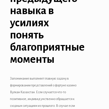
навыка в
e bonusu
e bonusu
усилиях
youtube mp3 downloader
понять
благоприятные
asino
моменты
t
om
Запоминание выполняет главную задачу в
ng Forum
формировании представлений о фортуне казино
 escort
Вулкан Казахстан. Если случается что-то
позитивное, индивид умственно обращается к
k giriş
сходным ситуациям из прошлого. В случае если