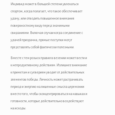
Индивид может в большей степени увлекаться
спортом, когда полагает, что такое обеспечивает
удачу, или отводить повышенное внимания
поверхностному виду перед значимыми
свиданиями. Включая случаи когда соединение с
удачей призрачна, прямые поступки могут
представлять собой фактически полезными.
Вместе с тем розыск правил в везении может вести и
к непродуктивному действиям. Излишнее внимание
к приметам и суевериям уводит от действительных
элементов победы. Личность может растрачивать
период и энергию на лишенные смысла церемонии
вместо того, чтобы сконцентрироваться на навыках и
готовности, которые действительно воздействуют
на исходы.