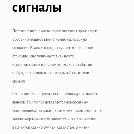
сигналы
По статистике нечастые происшествия производят
особенно мощное впечатление на людскую
сознание. В момент когда случается внезапное
стечение, оно понимается как нечто
исключительное и значимое. Редкость события
побуждает выявлять в нем скрытый смысл или
символ.
Сознание не настроен к естественному осознанию
шансов. То, что представляется невероятным
совпадением, на фактически может являться вполне
закономерным итогом значительного количества
вариантов казино Вулкан Казахстан. В жизни