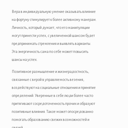
Вера в индивидуальную умение оказывать влияние
на фортуну стимулирует к более активному манерам.
Личность, который думает, что его манипуляции
могут принести успех, с увеличенной шансом будет
предпринимать стремления и выявлять варианты.
Эта энергичность сама по себе может повысить
шансы на успех.
Позитивное размышление и жизнерадостность,
связанные с верой в управляемость везения,
воздействуют на социальные отношения и принятие
определений. Уверенные в себе люди более часто
притягивают сосредоточенность прочих и образуют
позитивные влияния. Такое может опосредованно
помогать образованию свежих возможностей и
связей.