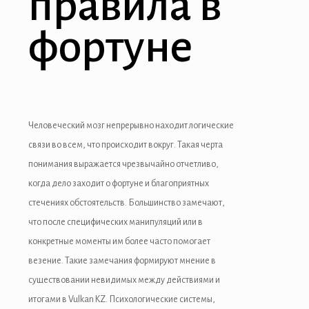
правила в
nk panel
фортуне
nk Panel
nati
nk
Человеческий мозг непрерывно находит логические
nk Panel
связи во всем, что происходит вокруг. Такая черта
понимания выражается чрезвычайно отчетливо,
nk
когда дело заходит о фортуне и благоприятных
nk panel
стечениях обстоятельств. Большинство замечают,
что после специфических манипуляций или в
nk Panel
конкретные моменты им более часто помогает
nk
везение. Такие замечания формируют мнение в
существовании невидимых между действиями и
nk Panel
итогами в Vulkan KZ. Психологические системы,