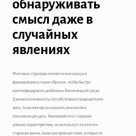
обнаруживать
nk panel
смысл даже в
nk panel
nk panel
случайных
nk panel
явлениях
nk panel
nk panel
Мозговые структуры человеческого разума
nk panel
формировались таким образом, чтобы быстро
идентифицировать шаблоны в близлежащей среде.
nk panel
Данная возможность способствовала прародителям
nk panel
жить, позволяя предсказывать опасности и
отыскивать ресурсы. Нынешний мозг сохранил
nk panel
данную характеристику, но использует ее ко всем
 oku
сторонам жизни, включая происшествия, которые не