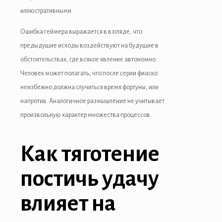
иллюстративными.
Ошибка геймера выражается в взгляде, что
предыдущие исходы воздействуют на будущие в
обстоятельствах, где всякое явление автономно.
Человек может полагать, что после серии фиаско
неизбежно должна случиться время фортуны, или
напротив. Аналогичное размышление не учитывает
произвольную характер множества процессов.
Как тяготение
постичь удачу
влияет на