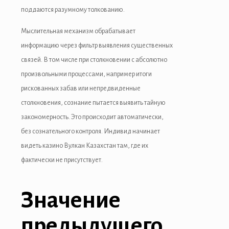
поддаются разумному толкованию.
nk satın al
Мыслительная механизм обрабатывает
nk Panel
информацию через фильтр выявления существенных
nk panel
связей. В том числе при столкновении с абсолютно
произвольными процессами, например итоги
nk panel
рискованных забав или непредвиденные
k giriş
столкновения, сознание пытается выявить тайную
закономерность. Это происходит автоматически,
ino
без сознательного контроля. Индивид начинает
ino
видеть казино Вулкан Казахстан там, где их
фактически не присутствует.
e bonusu
t
Значение
e bonusu
предыдущего
e bonusu