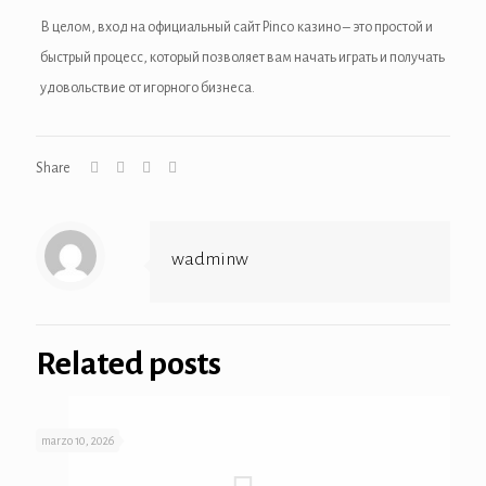
В целом, вход на официальный сайт Pinco казино – это простой и
быстрый процесс, который позволяет вам начать играть и получать
удовольствие от игорного бизнеса.
Share
wadminw
Related posts
marzo 10, 2026