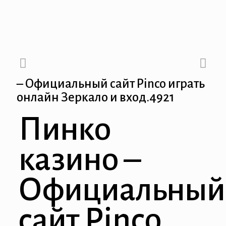
– Официальный сайт Pinco играть
онлайн Зеркало и вход.4921
Пинко
казино –
Официальный
сайт Pinco