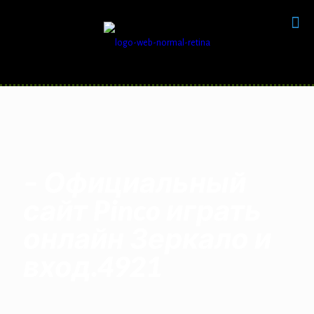
eri
– Официальный
сайт Pinco играть
онлайн Зеркало и
вход.4921