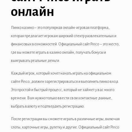
онлайн
Пинко казино – это популярная онлайн-игровая платформа,
которая предлагает игрокам широкий спектр развлекательных и
финансовых возможностей. Официальный сайт Pinco – это место,
где вы можете играть в казино онлайн, получать бонусы и
l
выигрывать реальные деньги.
Каждый игрок, который хочет начать играть на официальном
сайте Pinco, должен зарегистрироваться и выполнить пинко вход.
Это простой и быстрый процесс, который не займет у вас много
времени. Вам нужно только ввести свои контактные данные,
выбрать валюту и подтвердить регистрацию.
После регистрации вы сможете играть в различные игры, включая
слоты, карточные игры, рулетку и другие. Официальный сайт Pinco