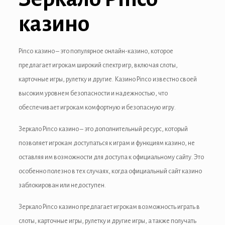
казино
Pinco казино – это популярное онлайн-казино, которое
предлагает игрокам широкий спектр игр, включая слоты,
карточные игры, рулетку и другие. Казино Pinco известно своей
высоким уровнем безопасности и надежностью, что
обеспечивает игрокам комфортную и безопасную игру.
Зеркало Pinco казино – это дополнительный ресурс, который
u
позволяет игрокам доступаться к играм и функциям казино, не
u
оставляя им возможности для доступа к официальному сайту. Это
особенно полезно в тех случаях, когда официальный сайт казино
u
заблокирован или недоступен.
u
Зеркало Pinco казино предлагает игрокам возможность играть в
mp3 downloader
слоты, карточные игры, рулетку и другие игры, а также получать