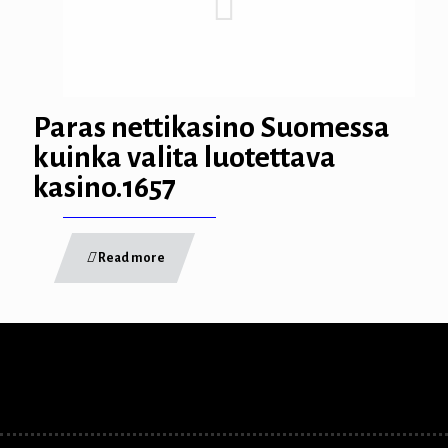
Paras nettikasino Suomessa
kuinka valita luotettava
kasino.1657
Read more