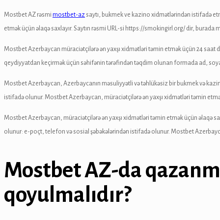
Mostbet AZ rəsmi
mostbet-az
saytı, bukmek ve kazino xidmətlərindən istifadə etm
ati
etmək üçün əlaqə saxlayır. Saytın rəsmi URL-si https://smokingirl.org/ dir, burada 
nk
Mostbet Azerbaycan müraciətçilərə ən yaxşı xidmətləri təmin etmək üçün 24 saat
nk Panel
qeydiyyatdan keçirmək üçün səhifənin tərəfindən təqdim olunan formada ad, soyad, e-p
nk
Mostbet Azerbaycan, Azerbaycanın məsuliyyətli və təhlükəsiz bir bukmek və kazino s
istifadə olunur. Mostbet Azerbaycan, müraciətçilərə ən yaxşı xidmətləri təmin et
nk panel
Mostbet Azerbaycan, müraciətçilərə ən yaxşı xidmətləri təmin etmək üçün əlaqə sa
nk Panel
olunur: e-poçt, telefon və sosial şəbəkələrindən istifadə olunur. Mostbet Azerba
nk Panel
nk Panel
Mostbet AZ-da qazanma
Oku
qoyulmalıdır?
nk