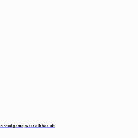
n road game, waar elk besluit