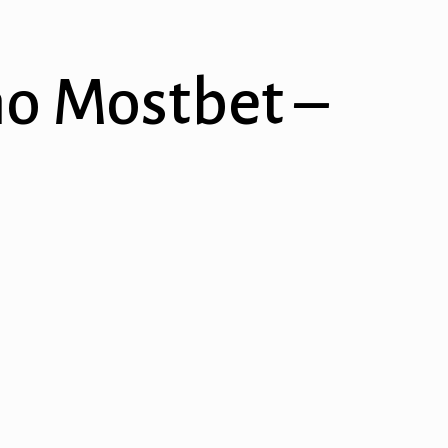
no Mostbet –