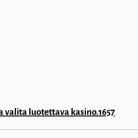
valita luotettava kasino.1657