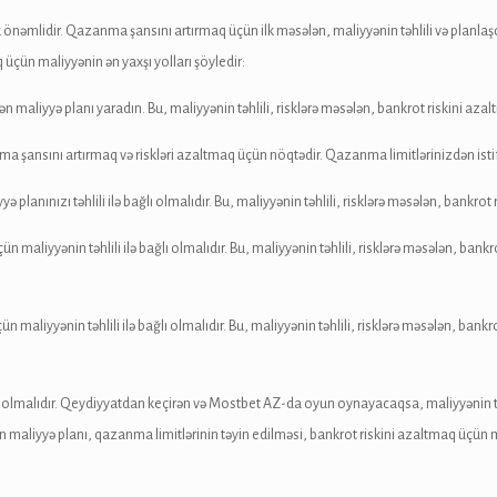
nəmlidir. Qazanma şansını artırmaq üçün ilk məsələn, maliyyənin təhlili və planlaş
üçün maliyyənin ən yaxşı yolları şöyledir:
dirilən maliyyə planı yaradın. Bu, maliyyənin təhlili, risklərə məsələn, bankrot riskini
a şansını artırmaq və riskləri azaltmaq üçün nöqtədir. Qazanma limitlərinizdən istifa
 planınızı təhlili ilə bağlı olmalıdır. Bu, maliyyənin təhlili, risklərə məsələn, bank
maliyyənin təhlili ilə bağlı olmalıdır. Bu, maliyyənin təhlili, risklərə məsələn, ban
maliyyənin təhlili ilə bağlı olmalıdır. Bu, maliyyənin təhlili, risklərə məsələn, ban
 olmalıdır. Qeydiyyatdan keçirən və Mostbet AZ-da oyun oynayacaqsa, maliyyənin təh
irilən maliyyə planı, qazanma limitlərinin təyin edilməsi, bankrot riskini azaltmaq üç