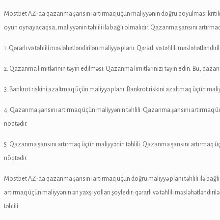
nk panel
Mostbet AZ-da qazanma şansını artırmaq üçün maliyyənin doğru qoyulması kritik ö
nk panel
oyun oynayacaqsa, maliyyənin təhlili ilə bağlı olmalıdır. Qazanma şansını artırmaq 
nk panel
1. Qərarlı və təhlili məsləhətləndirilən maliyyə planı: Qərarlı və təhlili məsləhətlən
nk Panel
2. Qazanma limitlərinin təyin edilməsi: Qazanma limitlərinizi təyin edin. Bu, qazanm
nk
3. Bankrot riskini azaltmaq üçün maliyyə planı: Bankrot riskini azaltmaq üçün maliyyə
nk
4. Qazanma şansını artırmaq üçün maliyyənin təhlili: Qazanma şansını artırmaq üçün 
nöqtədir.
nk
5. Qazanma şansını artırmaq üçün maliyyənin təhlili: Qazanma şansını artırmaq üçün 
nk panel
nöqtədir.
nk panel
Mostbet AZ-da qazanma şansını artırmaq üçün doğru maliyyə planı təhlili ilə bağlı
nk
artırmaq üçün maliyyənin ən yaxşı yolları şöyledir: qərarlı və təhlili məsləhətlənd
təhlili.
nk