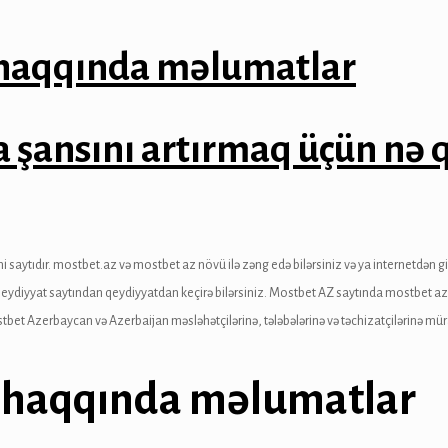
 haqqında məlumatlar
şansını artırmaq üçün nə 
saytıdır. mostbet.az və mostbet az növü ilə zəng edə bilərsiniz və ya internetdən g
z qeydiyyat saytından qeydiyyatdan keçirə bilərsiniz. Mostbet AZ saytında mostbet 
stbet Azerbaycan və Azerbaijan məsləhətçilərinə, tələbələrinə və təchizatçilərinə mü
ı haqqında məlumatlar