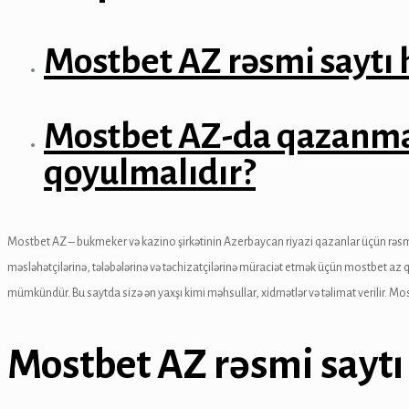
nk panel
Mostbet AZ rəsmi saytı
nk panel
nk panel
Mostbet AZ-da qazanma 
nk panel
qoyulmalıdır?
nk panel
nk panel
Mostbet AZ – bukmeker və kazino şirkətinin Azerbaycan riyazi qazanlar üçün rəsmi 
nk panel
məsləhətçilərinə, tələbələrinə və təchizatçilərinə müraciət etmək üçün mostbet a
nk panel
mümkündür. Bu saytda sizə ən yaxşı kimi məhsullar, xidmətlər və təlimat verilir. Mo
nk panel
Mostbet AZ rəsmi sayt
nk panel
nk Panel