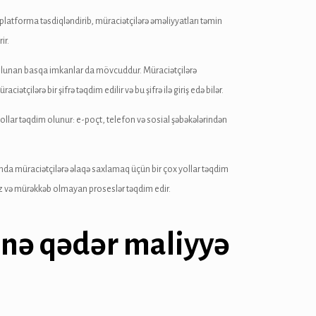
platforma təsdiqləndirib, müraciətçilərə əməliyyatları təmin
ir.
olunan basqa imkanlar da mövcuddur. Müraciətçilərə
lərə bir şifrə təqdim edilir və bu şifrə ilə giriş edə bilər.
ollar təqdim olunur: e-poçt, telefon və sosial şəbəkələrindən
nda müraciətçilərə əlaqə saxlamaq üçün bir çox yollar təqdim
iz və mürəkkəb olmayan proseslər təqdim edir.
 nə qədər maliyyə