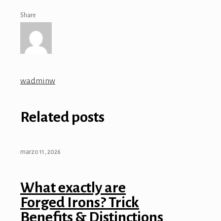
Share
wadminw
Related posts
marzo 11, 2026
What exactly are
Forged Irons? Trick
Benefits & Distinctions