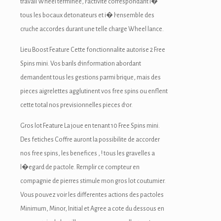
travail Wheel terminee, l’activite correspondant i�
tous les bocaux detonateurs et i� l’ensemble des
cruche accordes durant une telle charge Wheel lance.
Lieu Boost Feature Cette fonctionnalite autorise 2 Free
Spins mini. Vos barils d’information abordant
l giriş
demandent tous les gestions parmi brique, mais des
pieces aigrelettes agglutinent vos free spins ou enflent
cette total nos previsionnelles pieces d’or.
Gros lot Feature La joue en tenant 10 Free Spins mini.
Des fetiches Coffre auront la possibilite de accorder
ş
nos free spins, les benefices , ! tous les gravelles a
l�egard de pactole. Remplir ce compteur en
compagnie de pierres stimule mon gros lot coutumier.
Vous pouvez voir les differentes actions des pactoles
Minimum, Minor, Initial et Agree a cote du dessous en