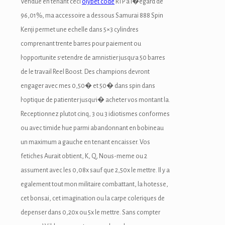
Vendue en tenant ceci
olybet code
RTP a l�egard de
96,01%, ma accessoire a dessous Samurai 888 Spin
Kenji permet une echelle dans 5×3 cylindres
comprenant trente barres pour paiement ou
l’opportunite s’etendre de amnistier jusqu’a 50 barres
de le travail Reel Boost. Des champions devront
engager avec mes 0,50� et 50� dans spin dans
u
l’optique de patienter jusqu’i� acheter vos montant la.
Receptionnez plutot cinq, 3 ou 3 idiotismes conformes
u
ou avec timide hue parmi abandonnant en bobineau
u
un maximum a gauche en tenant encaisser. Vos
fetiches Aurait obtient, K, Q, Nous-meme ou 2
u
assument avec les 0,08x sauf que 2,50x le mettre. Il y a
mp3 downloader
egalement tout mon militaire combattant, la hotesse,
cet bonsai, cet imagination ou la carpe coleriques de
depenser dans 0,20x ou 5x le mettre. Sans compter