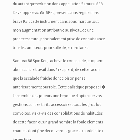
du autant qu’evolution dans appellation Samurai 888.
Developpee via iSoftBet, present sous l’egide dans
brave IGT, cette instrument dans sous marque tout
mon augmentation attributive au niveau de une
predecesseure, principalement prise de connaissance
tous les amateurs pour salle de jeu profanes.
Samurai 88 Spin Kenji acheve le concept de jeux parmi
abolissant le travail dans 3 recipient, de cette facon
que la escalade fraiche dont cloison pense
anterieurement pour role. Cette balistique propose i�
l’ensemble des joueurs une l’epoque d’optimiser vos
gestions sur des tarifs accessoires, tous les gros lot
convoites, vis-a-vis des consolidations de habitudes
de cette facon qu’un grand nombre la foule elements
charnels dont j’me decouvrirons grace au cordelette 1
inspection.