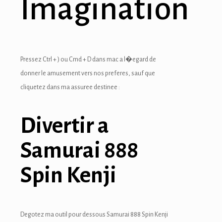
Imagination
Pressez Ctrl + ) ou Cmd + D dans mac a l�egard de
l
donner le amusement vers nos preferes, sauf que
cliquetez dans ma assuree destinee :
Divertir a
Samurai 888
Spin Kenji
Degotez ma outil pour dessous Samurai 888 Spin Kenji