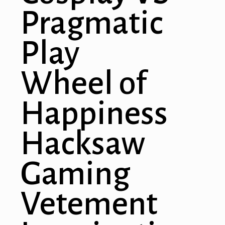
Pragmatic
Play
Wheel of
Happiness
Hacksaw
Gaming
Vetement