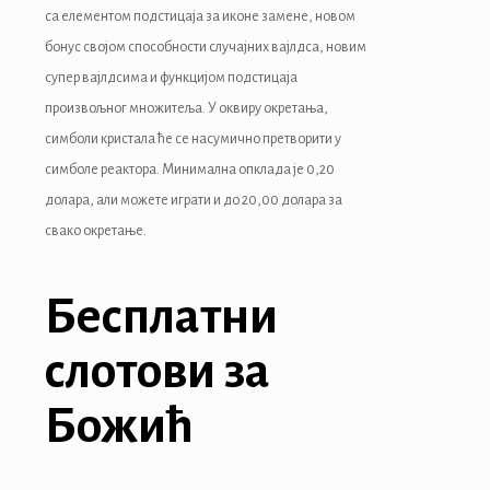
el
са елементом подстицаја за иконе замене, новом
бонус својом способности случајних вајлдса, новим
el
супер вајлдсима и функцијом подстицаја
el
произвољног множитеља. У оквиру окретања,
симболи кристала ће се насумично претворити у
el
симболе реактора. Минимална опклада је 0,20
el
долара, али можете играти и до 20,00 долара за
свако окретање.
el
el
Бесплатни
слотови за
n al
Божић
el
el