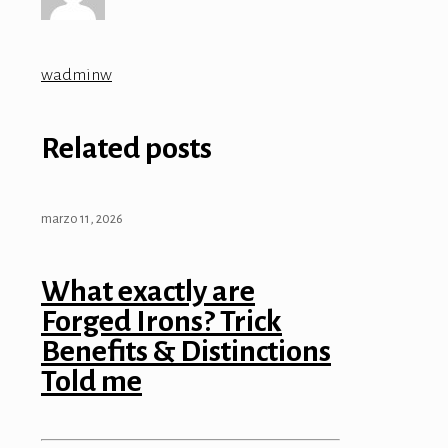
bet
wadminw
Related posts
el
marzo 11, 2026
What exactly are
Forged Irons? Trick
Benefits & Distinctions
Told me