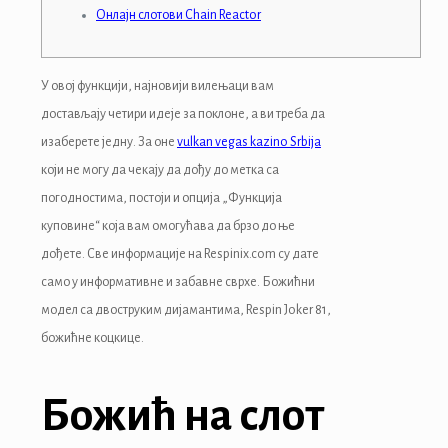
Онлајн слотови Chain Reactor
У овој функцији, најновији вилењаци вам
достављају четири идеје за поклоне, а ви треба да
el
изаберете једну. За оне
vulkan vegas kazino Srbija
који не могу да чекају да дођу до метка са
погодностима, постоји и опција „Функција
el
куповине“ која вам омогућава да брзо до ње
el
дођете. Све информације на Respinix.com су дате
само у информативне и забавне сврхе.
Божићни
el
модел са двоструким дијамантима, Respin Joker 81,
el
божићне коцкице.
Божић на слот