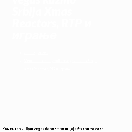
el
Srbija Xmas
Reactors, RTP и
el
играње
el
el
Uncategorized
el
Мишљење о слоту vulkan vegas kazino Srbija
el
Xmas Reactors, RTP и играње
el
el
el
el
Коментар vulkan vegas depozit позиције Starburst 2026
el