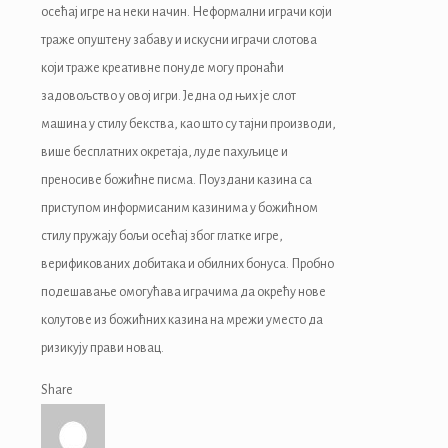
осећај игре на неки начин. Неформални играчи који
траже опуштену забаву и искусни играчи слотова
који траже креативне понуде могу пронаћи
задовољство у овој игри. Једна од њих је слот
машина у стилу бекства, као што су тајни производи,
ncel giriş
више бесплатних окретаја, луде пахуљице и
преносиве божићне писма. Поуздани казина са
приступом информисаним казинима у божићном
стилу пружају бољи осећај због глатке игре,
верификованих добитака и обилних бонуса. Пробно
подешавање омогућава играчима да окрећу нове
riş
колутове из божићних казина на мрежи уместо да
ризикују прави новац.
Share