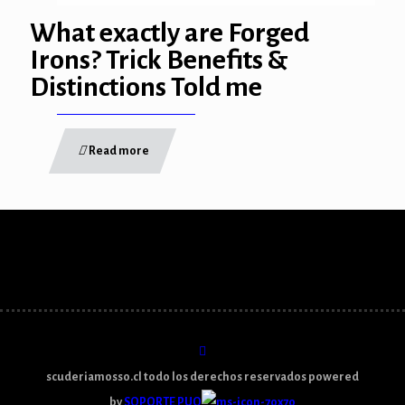
What exactly are Forged
Irons? Trick Benefits &
Distinctions Told me
Read more
rum
t
ş
cort
scuderiamosso.cl todo los derechos reservados powered
by
SOPORTE PUQ