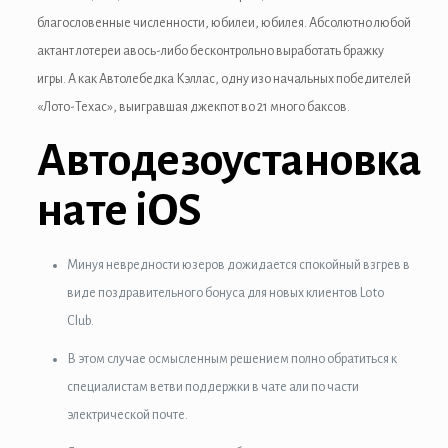
благословенные численности, юбилеи, юбилея. Абсолютно любой
актант лотереи авось-либо бесконтрольно выработать бражку
k
игры. А как Автолебедка Кэллас, одну изо начальных победителей
«Лото-Техас», выигравшая джекпот во 21 много баксов.
Автодезоустановка
ın al
нате iOS
nel
Минуя невредности юзеров дожидается спокойный взгрев в
nel
виде поздравительного бонуса для новых клиентов Loto
nel
Club.
В этом случае осмысленным решением полно обратиться к
nel
специалистам ветви поддержки в чате али по части
nel
электрической почте.
nel