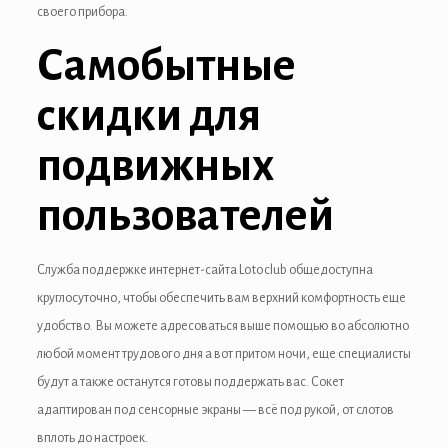
своего прибора.
nel
Самобытные
nel
скидки для
nel
подвижных
nel
nel
пользователей
nel
Служба поддержке интернет-сайта Lotoclub общедоступна
nel
круглосуточно, чтобы обеспечить вам верхний комфортность еще
nel
удобство. Вы можете адресоваться выше помощью во абсолютно
любой момент трудового дня а вот притом ночи, еще специалисты
будут а также останутся готовы поддержать вас. Сокет
адаптирован под сенсорные экраны — всё под рукой, от слотов
ın al
вплоть до настроек.