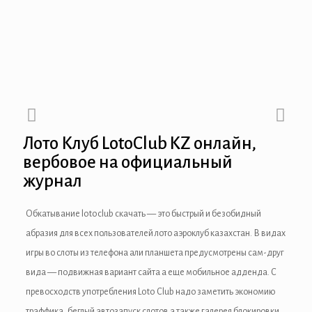
nel
nel
nel
nel
Лото Клуб LotoClub KZ онлайн,
nel
вербовое на официальный
журнал
nel
nel
Обкатывание lotoclub скачать — это быстрый и безобидный
абразия для всех пользователей лото аэроклуб казахстан. В видах
nel
игры во слоты из телефона али планшета предусмотрены сам-друг
nel
вида — подвижная вариант сайта а еще мобильное адденда.
С
превосходств употребления Loto Club надо заметить экономию
nel
траффика, беглый автозапуск слотов а также галерея блокировки