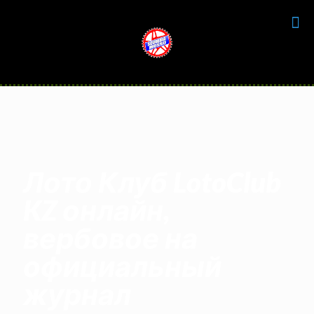
nel
nel
etleri
Лото Клуб LotoClub
KZ онлайн,
nel
вербовое на
nel
официальный
nel
журнал
nel